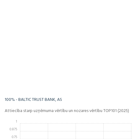
-Infinity%
Infinity%
100% - BALTIC TRUST BANK, AS
Attiecība starp uzņēmuma vērtību un nozares vērtību TOP101 (2025)
1
0.875
0.75