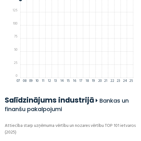
125
100
75
50
25
0
07
08
09
10
11
12
13
14
15
16
17
18
19
20
21
22
23
24
25
Salīdzinājums industrijā
Bankas un
finanšu pakalpojumi
Attiecība starp uzņēmuma vērtību un nozares vērtību TOP 101 ietvaros
(2025)