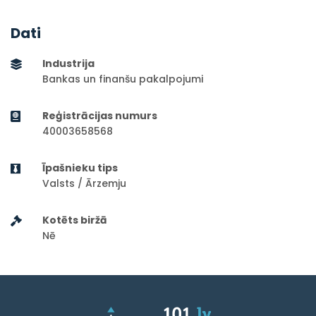
Dati
Industrija
Bankas un finanšu pakalpojumi
Reģistrācijas numurs
40003658568
Īpašnieku tips
Valsts / Ārzemju
Kotēts biržā
Nē