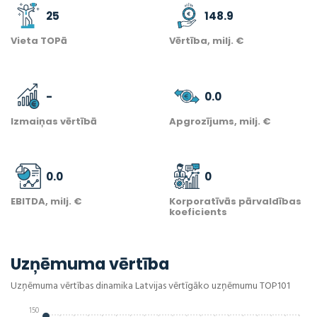
25
148.9
Vieta TOPā
Vērtība, milj. €
-
0.0
Izmaiņas vērtībā
Apgrozījums, milj. €
0.0
0
EBITDA, milj. €
Korporatīvās pārvaldības
koeficients
Uzņēmuma vērtība
Uzņēmuma vērtības dinamika Latvijas vērtīgāko uzņēmumu TOP101
150