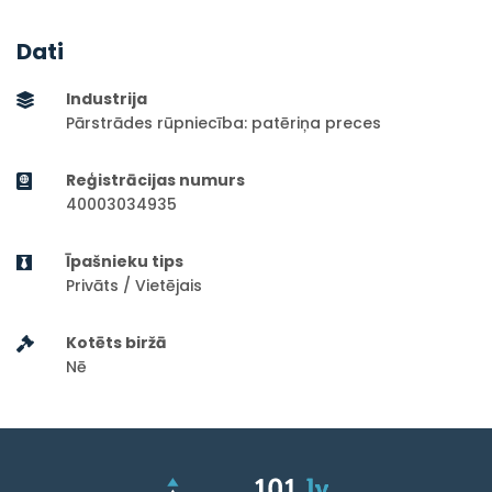
Dati
Industrija
Pārstrādes rūpniecība: patēriņa preces
Reģistrācijas numurs
40003034935
Īpašnieku tips
Privāts / Vietējais
Kotēts biržā
Nē