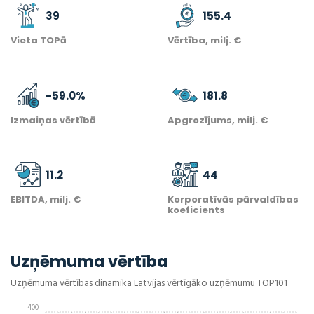
39
155.4
Vieta TOPā
Vērtība, milj. €
-59.0
%
181.8
Izmaiņas vērtībā
Apgrozījums, milj. €
11.2
44
EBITDA, milj. €
Korporatīvās pārvaldības
koeficients
Uzņēmuma vērtība
Uzņēmuma vērtības dinamika Latvijas vērtīgāko uzņēmumu TOP101
400