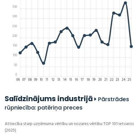
350
300
250
200
150
100
50
0
06
07
08
09
10
11
12
13
14
15
16
17
18
19
20
21
22
23
24
25
Salīdzinājums industrijā
Pārstrādes
rūpniecība: patēriņa preces
Attiecība starp uzņēmuma vērtību un nozares vērtību TOP 101 ietvaros
(2025)