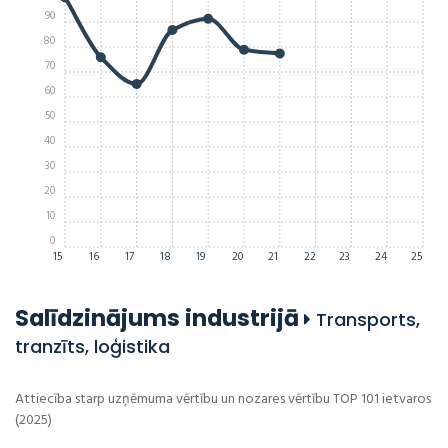
90
80
70
60
50
40
30
20
10
0
15
16
17
18
19
20
21
22
23
24
25
Salīdzinājums industrijā
Transports,
tranzīts, loģistika
Attiecība starp uzņēmuma vērtību un nozares vērtību TOP 101 ietvaros
(2025)