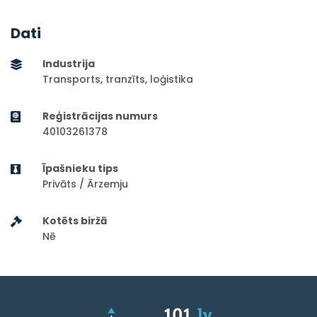
Dati
Industrija
Transports, tranzīts, loģistika
Reģistrācijas numurs
40103261378
Īpašnieku tips
Privāts / Ārzemju
Kotēts biržā
Nē