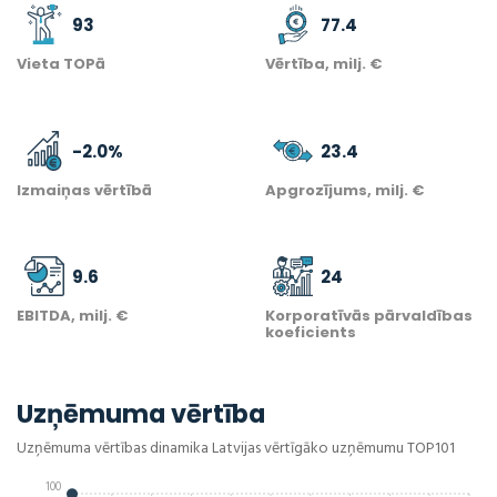
93
77.4
Vieta TOPā
Vērtība, milj. €
-2.0
%
23.4
Izmaiņas vērtībā
Apgrozījums, milj. €
9.6
24
EBITDA, milj. €
Korporatīvās pārvaldības
koeficients
Uzņēmuma vērtība
Uzņēmuma vērtības dinamika Latvijas vērtīgāko uzņēmumu TOP101
100