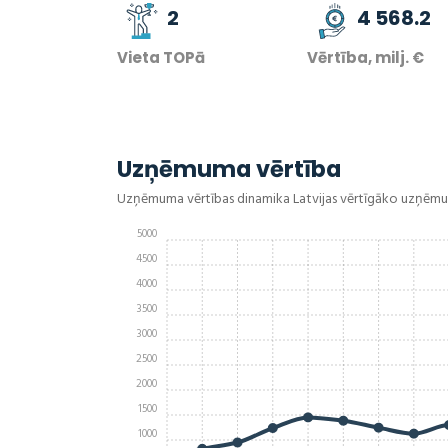
2
4 568.2
Vieta TOPā
Vērtība, milj. €
Uzņēmuma vērtība
Uzņēmuma vērtības dinamika Latvijas vērtīgāko uzņēm
5000
4500
4000
3500
3000
2500
2000
1500
1000