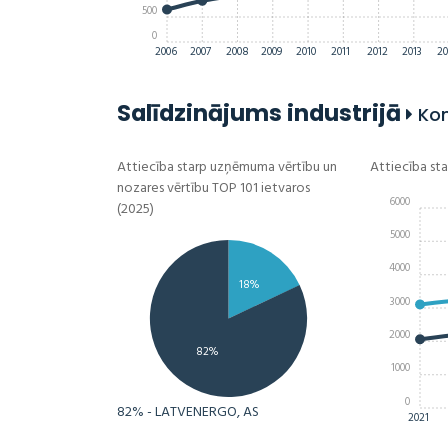
500
0
2006
2007
2008
2009
2010
2011
2012
2013
20
Salīdzinājums industrijā
Kom
Attiecība starp uzņēmuma vērtību un
Attiecība st
nozares vērtību TOP 101 ietvaros
6000
(2025)
5000
4000
18%
3000
2000
82%
1000
0
82% - LATVENERGO, AS
2021