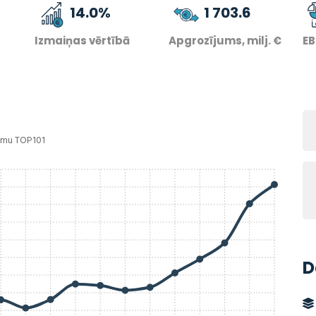
14.0
%
1 703.6
Izmaiņas vērtībā
Apgrozījums, milj. €
EB
umu TOP101
D