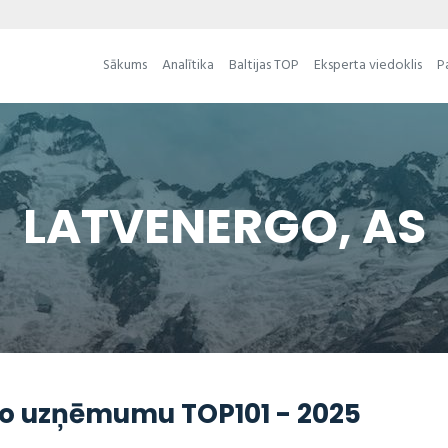
Sākums
Analītika
Baltijas TOP
Eksperta viedoklis
P
LATVENERGO, AS
āko uzņēmumu TOP101 - 2025