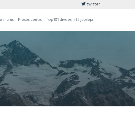
twitter
ar mums
Preses centrs
Top101 divdesmitā jubileja