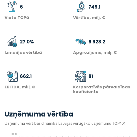
6
749.1
Vieta TOPā
Vērtība, milj. €
27.0
%
5 928.2
Izmaiņas vērtībā
Apgrozījums, milj. €
662.1
81
EBITDA, milj. €
Korporatīvās pārvaldības
koeficients
Uzņēmuma vērtība
Uzņēmuma vērtības dinamika Latvijas vērtīgāko uzņēmumu TOP101
1000