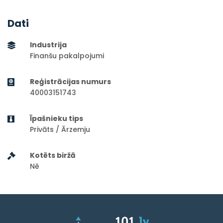
Dati
Industrija
Finanšu pakalpojumi
Reģistrācijas numurs
40003151743
Īpašnieku tips
Privāts / Ārzemju
Kotēts biržā
Nē