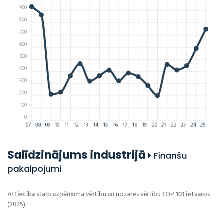
900
800
700
600
500
400
300
200
100
0
07
08
09
10
11
12
13
14
15
16
17
18
19
20
21
22
23
24
25
Salīdzinājums industrijā
Finanšu
pakalpojumi
Attiecība starp uzņēmuma vērtību un nozares vērtību TOP 101 ietvaros
(2025)