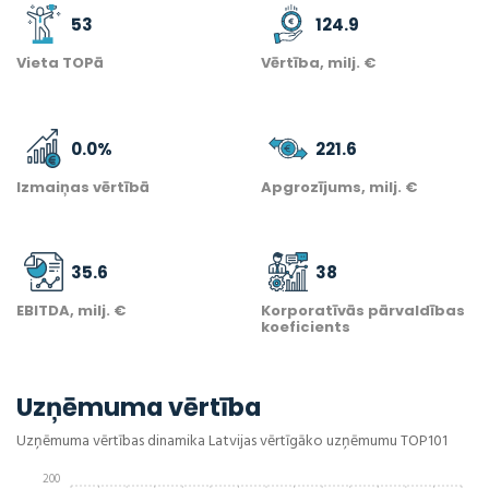
53
124.9
Vieta TOPā
Vērtība, milj. €
0.0
%
221.6
Izmaiņas vērtībā
Apgrozījums, milj. €
35.6
38
EBITDA, milj. €
Korporatīvās pārvaldības
koeficients
Uzņēmuma vērtība
Uzņēmuma vērtības dinamika Latvijas vērtīgāko uzņēmumu TOP101
200