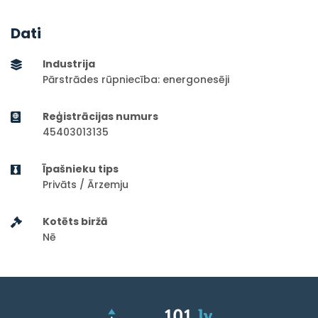
Dati
Industrija
Pārstrādes rūpniecība: energonesēji
Reģistrācijas numurs
45403013135
Īpašnieku tips
Privāts / Ārzemju
Kotēts biržā
Nē