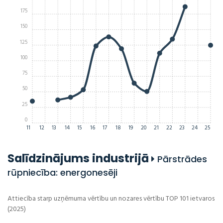
175
150
125
100
75
50
25
0
11
12
13
14
15
16
17
18
19
20
21
22
23
24
25
Salīdzinājums industrijā
Pārstrādes
rūpniecība: energonesēji
Attiecība starp uzņēmuma vērtību un nozares vērtību TOP 101 ietvaros
(2025)