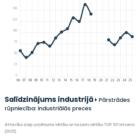
150
125
100
75
50
25
0
06
07
08
09
10
11
12
13
14
15
16
17
18
19
20
21
22
23
24
25
Salīdzinājums industrijā
Pārstrādes
rūpniecība: industriālās preces
Attiecība starp uzņēmuma vērtību un nozares vērtību TOP 101 ietvaros
(2025)