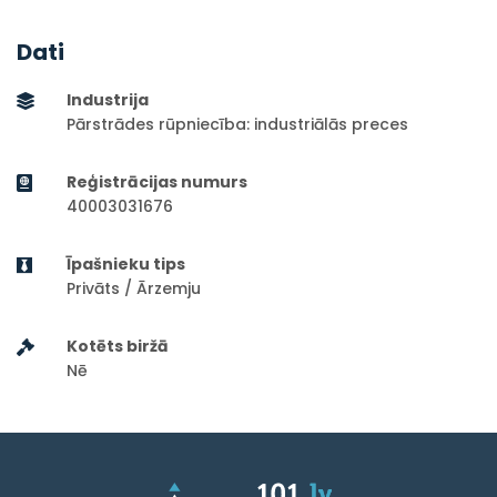
Dati
Industrija
Pārstrādes rūpniecība: industriālās preces
Reģistrācijas numurs
40003031676
Īpašnieku tips
Privāts / Ārzemju
Kotēts biržā
Nē