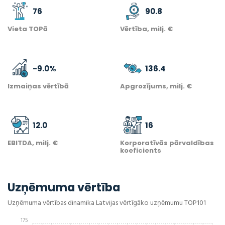
76
90.8
Vieta TOPā
Vērtība, milj. €
-9.0
%
136.4
Izmaiņas vērtībā
Apgrozījums, milj. €
12.0
16
EBITDA, milj. €
Korporatīvās pārvaldības
koeficients
Uzņēmuma vērtība
Uzņēmuma vērtības dinamika Latvijas vērtīgāko uzņēmumu TOP101
175