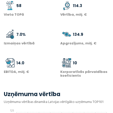
58
114.3
Vieta TOPā
Vērtība, milj. €
7.0
%
134.9
Izmaiņas vērtībā
Apgrozījums, milj. €
14.0
10
EBITDA, milj. €
Korporatīvās pārvaldības
koeficients
Uzņēmuma vērtība
Uzņēmuma vērtības dinamika Latvijas vērtīgāko uzņēmumu TOP101
125