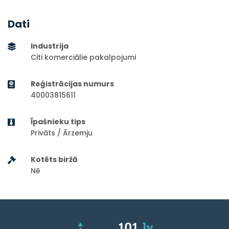
Dati
Industrija
Citi komerciālie pakalpojumi
Reģistrācijas numurs
40003815611
Īpašnieku tips
Privāts / Ārzemju
Kotēts biržā
Nē