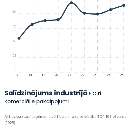
100
75
50
25
0
17
18
19
20
21
22
23
24
25
Salīdzinājums industrijā
Citi
komerciālie pakalpojumi
Attiecība starp uzņēmuma vērtību un nozares vērtību TOP 101 ietvaros
(2025)