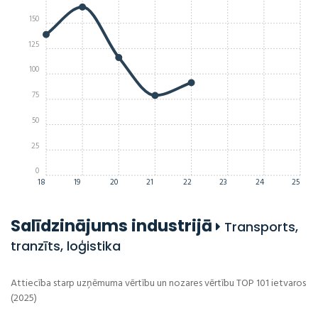
150
125
100
75
50
25
0
18
19
20
21
22
23
24
25
Salīdzinājums industrijā
Transports,
tranzīts, loģistika
Attiecība starp uzņēmuma vērtību un nozares vērtību TOP 101 ietvaros
(2025)