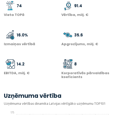
74
91.4
Vieta TOPā
Vērtība, milj. €
16.0
%
35.6
Izmaiņas vērtībā
Apgrozījums, milj. €
14.2
8
EBITDA, milj. €
Korporatīvās pārvaldības
koeficients
Uzņēmuma vērtība
Uzņēmuma vērtības dinamika Latvijas vērtīgāko uzņēmumu TOP101
175