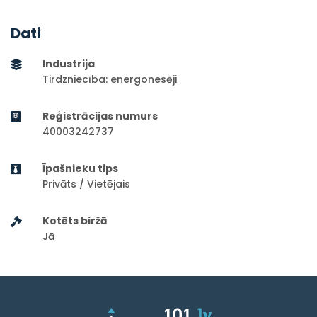
Dati
Industrija
Tirdzniecība: energonesēji
Reģistrācijas numurs
40003242737
Īpašnieku tips
Privāts / Vietējais
Kotēts biržā
Jā