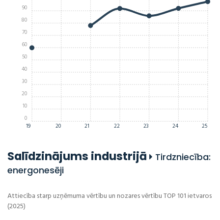
90
80
70
60
50
40
30
20
10
0
19
20
21
22
23
24
25
Salīdzinājums industrijā
Tirdzniecība:
energonesēji
Attiecība starp uzņēmuma vērtību un nozares vērtību TOP 101 ietvaros
(2025)