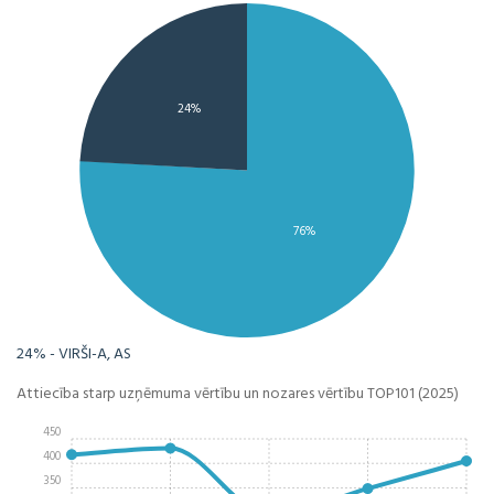
24%
76%
24% - VIRŠI-A, AS
Attiecība starp uzņēmuma vērtību un nozares vērtību TOP101 (2025)
450
400
350