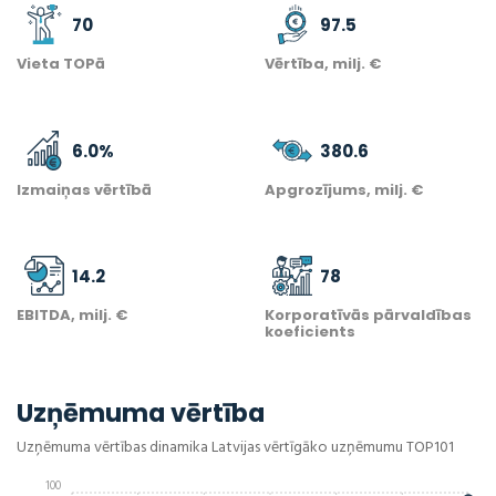
70
97.5
Vieta TOPā
Vērtība, milj. €
6.0
%
380.6
Izmaiņas vērtībā
Apgrozījums, milj. €
14.2
78
EBITDA, milj. €
Korporatīvās pārvaldības
koeficients
Uzņēmuma vērtība
Uzņēmuma vērtības dinamika Latvijas vērtīgāko uzņēmumu TOP101
100