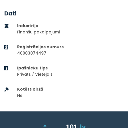
Dati
Industrija
Finanšu pakalpojumi
Reģistrācijas numurs
40003074497
Īpašnieku tips
Privāts / Vietējais
Kotēts biržā
Nē