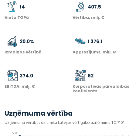
14
407.5
Vieta TOPā
Vērtība, milj. €
20.0
%
1 376.1
Izmaiņas vērtībā
Apgrozījums, milj. €
374.0
62
EBITDA, milj. €
Korporatīvās pārvaldības
koeficients
Uzņēmuma vērtība
Uzņēmuma vērtības dinamika Latvijas vērtīgāko uzņēmumu TOP101
500