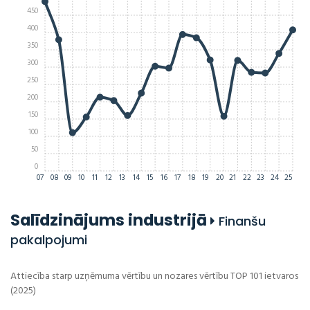
450
400
350
300
250
200
150
100
50
0
07
08
09
10
11
12
13
14
15
16
17
18
19
20
21
22
23
24
25
Salīdzinājums industrijā
Finanšu
pakalpojumi
Attiecība starp uzņēmuma vērtību un nozares vērtību TOP 101 ietvaros
(2025)