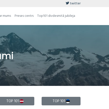
twitter
ar mums
Preses centrs
Top101 divdesmitā jubileja
umi
TOP 101
TOP 101