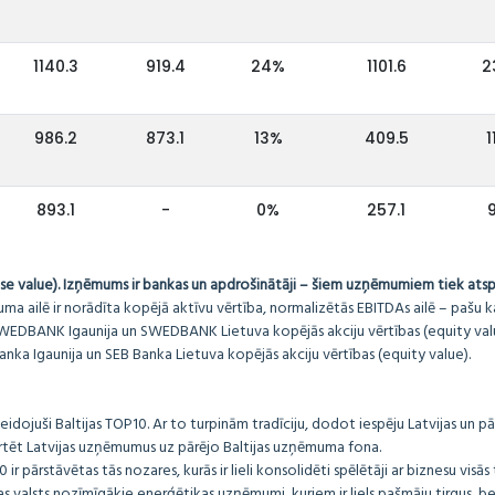
1140.3
919.4
24%
1101.6
2
986.2
873.1
13%
409.5
1
893.1
-
0%
257.1
9
e value). Izņēmums ir bankas un apdrošinātāji – šiem uzņēmumiem tiek atspo
 ailē ir norādīta kopējā aktīvu vērtība, normalizētās EBITDAs ailē – pašu kap
BANK Igaunija un SWEDBANK Lietuva kopējās akciju vērtības (equity valu
nka Igaunija un SEB Banka Lietuva kopējās akciju vērtības (equity value).
veidojuši Baltijas TOP10. Ar to turpinām tradīciju, dodot iespēju Latvijas un pā
ērtēt Latvijas uzņēmumus uz pārējo Baltijas uzņēmuma fona.
 ir pārstāvētas tās nozares, kurās ir lieli konsolidēti spēlētāji ar biznesu visās
tras valsts nozīmīgākie enerģētikas uzņēmumi, kuriem ir liels pašmāju tirgus, 