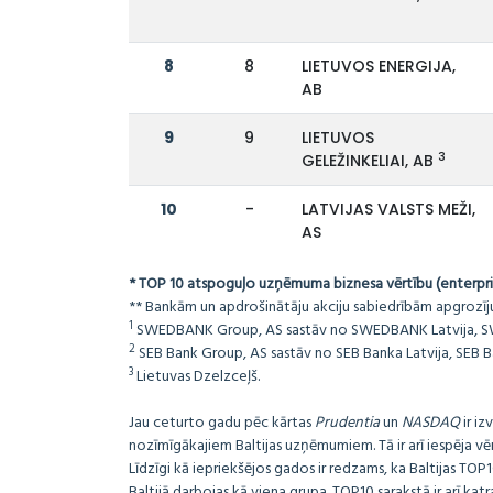
8
8
LIETUVOS ENERGIJA,
AB
9
9
LIETUVOS
3
GELEŽINKELIAI, AB
10
-
LATVIJAS VALSTS MEŽI,
AS
* TOP 10 atspoguļo uzņēmuma biznesa vērtību (enterpris
** Bankām un apdrošinātāju akciju sabiedrībām apgrozījuma
1
SWEDBANK Group, AS sastāv no SWEDBANK Latvija, SWED
2
SEB Bank Group, AS sastāv no SEB Banka Latvija, SEB Ba
3
Lietuvas Dzelzceļš.
Jau ceturto gadu pēc kārtas
Prudentia
un
NASDAQ
ir iz
nozīmīgākajiem Baltijas uzņēmumiem. Tā ir arī iespēja v
Līdzīgi kā iepriekšējos gados ir redzams, ka Baltijas TOP10
Baltijā darbojas kā viena grupa. TOP10 sarakstā ir arī ka