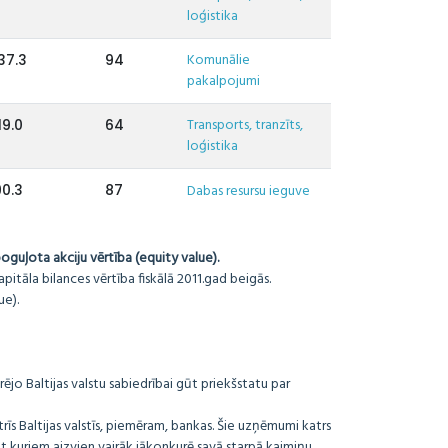
loģistika
Komunālie
37.3
94
pakalpojumi
Transports, tranzīts,
19.0
64
loģistika
0.3
87
Dabas resursu ieguve
guļota akciju vērtība (equity value).
itāla bilances vērtība fiskālā 2011.gad beigās.
e).
rējo Baltijas valstu sabiedrībai gūt priekšstatu par
 trīs Baltijas valstīs, piemēram, bankas. Šie uzņēmumi katrs
bet kuriem aizvien vairāk jākonkurē savā starpā kaimiņu