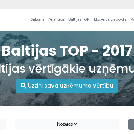
Sākums
Analītika
Baltijas TOP
Eksperta viedoklis
P
Baltijas TOP - 2017
ltijas vērtīgākie uzņēm
Uzzini sava uzņēmuma vērtību
Nozares