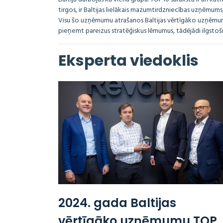
tirgos, ir Baltijas lielākais mazumtirdzniecības uzņēmums, 
Visu šo uzņēmumu atrašanos Baltijas vērtīgāko uzņēmum
pieņemt pareizus stratēģiskus lēmumus, tādējādi ilgstoš
Eksperta viedoklis
2024. gada Baltijas
vērtīgāko uzņēmumu TOP