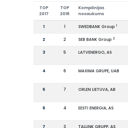
TOP
TOP
Kompānijas
2017
2016
nosaukums
1
1
1
SWEDBANK Group
2
2
2
SEB BANK Group
3
5
LATVENERGO, AS
4
6
MAXIMA GRUPE, UAB
5
7
ORLEN LIETUVA, AB
6
4
EESTI ENERGIA, AS
7
3
TALLINK GRUPP, AS