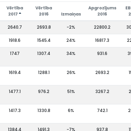
Vērtība
Vērtība
Apgrozījums
EB
2017
2016
Izmaiņas
2016
2
2640.7
2693.8
-2%
22800.2
30
1918.6
1545.4
24%
16817.3
2
1747
1307.4
34%
931.6
3
1619.4
1288.1
26%
2693.2
1
1477.1
976.2
51%
3267.2
2
1417.3
1330.8
6%
742.1
2
1384.4
1491.3
-7%
937.8
1