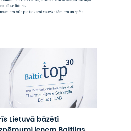
iecības līderis.
ņēmumiem būt pietiekami caurskatāmiem un spēja
rīs Lietuvā bāzēti
zņēmumi ieņem Baltijas