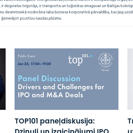
ir degvielas tirgotājs, ir transporta un loģistikas smagsvari un Baltijas kokrūpn
u desmitniekā nodrošina laba biznesa korporatīvā pārvaldība, kas ļauj uz
i ģenerējot pozitīvu naudas plūsmu.
TOP101 paneļdiskusija:
T
Dzinuļi un izaicinājumi IPO
u