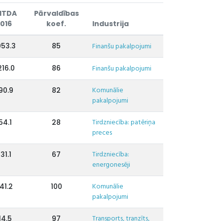
ITDA
Pārvaldības
016
koef.
Industrija
53.3
85
Finanšu pakalpojumi
216.0
86
Finanšu pakalpojumi
Komunālie
90.9
82
pakalpojumi
Tirdzniecība: patēriņa
54.1
28
preces
Tirdzniecība:
31.1
67
energonesēji
Komunālie
41.2
100
pakalpojumi
Transports, tranzīts,
14.5
97