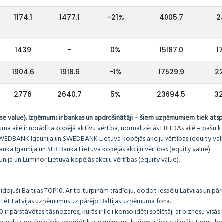
1174.1
1477.1
-21%
4005.7
2
1439
-
0%
15187.0
1
1904.6
1918.6
-1%
17529.9
22
2776
2640.7
5%
23694.5
32
e value). Izņēmums ir bankas un apdrošinātāji – šiem uzņēmumiem tiek atspo
 ailē ir norādīta kopējā aktīvu vērtība, normalizētās EBITDAs ailē – pašu kap
BANK Igaunija un SWEDBANK Lietuva kopējās akciju vērtības (equity valu
nka Igaunija un SEB Banka Lietuva kopējās akciju vērtības (equity value).
ija un Luminor Lietuva kopējās akciju vērtības (equity value).
eidojuši Baltijas TOP10. Ar to turpinām tradīciju, dodot iespēju Latvijas un pār
ērtēt Latvijas uzņēmumus uz pārējo Baltijas uzņēmuma fona.
 ir pārstāvētas tās nozares, kurās ir lieli konsolidēti spēlētāji ar biznesu visās