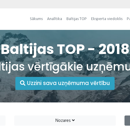
Sākums
Analītika
Baltijas TOP
Eksperta viedoklis
P
Baltijas TOP - 2018
ltijas vērtīgākie uzņēm
Uzzini sava uzņēmuma vērtību
Nozares