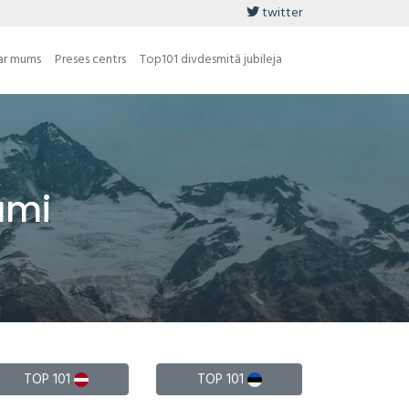
twitter
ar mums
Preses centrs
Top101 divdesmitā jubileja
umi
TOP 101
TOP 101