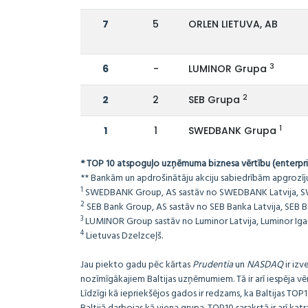
7
5
ORLEN LIETUVA, AB
3
6
-
LUMINOR Grupa
2
2
2
SEB Grupa
1
1
1
SWEDBANK Grupa
* TOP 10 atspoguļo uzņēmuma biznesa vērtību (enterpris
** Bankām un apdrošinātāju akciju sabiedrībām apgrozījuma
1
SWEDBANK Group, AS sastāv no SWEDBANK Latvija, SWED
2
SEB Bank Group, AS sastāv no SEB Banka Latvija, SEB Ba
3
LUMINOR Group sastāv no Luminor Latvija, Luminor Igaun
4
Lietuvas Dzelzceļš.
Jau piekto gadu pēc kārtas
Prudentia
un
NASDAQ
ir izv
nozīmīgākajiem Baltijas uzņēmumiem. Tā ir arī iespēja v
Līdzīgi kā iepriekšējos gados ir redzams, ka Baltijas TOP10