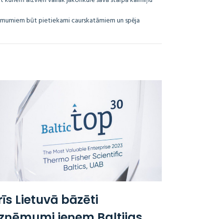
bet kuriem aizvien vairāk jākonkurē savā starpā kaimiņu
ņēmumiem būt pietiekami caurskatāmiem un spēja
rīs Lietuvā bāzēti
zņēmumi ieņem Baltijas