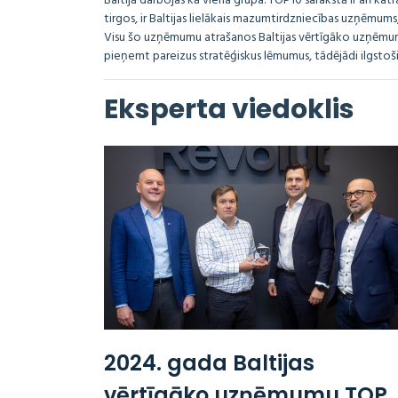
Baltijā darbojas kā viena grupa. TOP10 sarakstā ir arī ka
tirgos, ir Baltijas lielākais mazumtirdzniecības uzņēmums, 
Visu šo uzņēmumu atrašanos Baltijas vērtīgāko uzņēmum
pieņemt pareizus stratēģiskus lēmumus, tādējādi ilgstoš
Eksperta viedoklis
2024. gada Baltijas
vērtīgāko uzņēmumu TOP