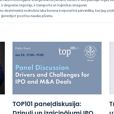
tras valsts nozīmīgākie enerģētikas uzņēmumi, kuriem ir liels pašmāju tirgus, 
ir degvielas tirgotājs, ir transporta un loģistikas smagsvari.
u desmitniekā nodrošina laba biznesa korporatīvā pārvaldība, kas ļauj uz
i ģenerējot pozitīvu naudas plūsmu.
TOP101 paneļdiskusija:
T
Dzinuļi un izaicinājumi IPO
u