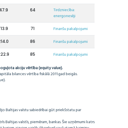
Tirdzniecība:
47.9
64
energonesēji
713.9
71
Finanšu pakalpojumi
14.0
86
Finanšu pakalpojumi
22.9
85
Finanšu pakalpojumi
guļota akciju vērtība (equity value).
itāla bilances vērtība fiskālā 2011.gad beigās.
e).
ējo Baltijas valstu sabiedrībai gūt priekšstatu par
 trīs Baltijas valstīs, piemēram, bankas. Šie uzņēmumi katrs