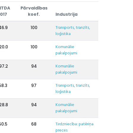
ITDA
Pārvaldības
017
koef.
Industrija
Transports, tranzīts,
46.9
100
loģistika
Komunālie
20.0
100
pakalpojumi
Komunālie
97.2
94
pakalpojumi
Transports, tranzīts,
58.3
97
loģistika
Komunālie
28.8
94
pakalpojumi
Tirdzniecība: patēriņa
50.5
68
preces