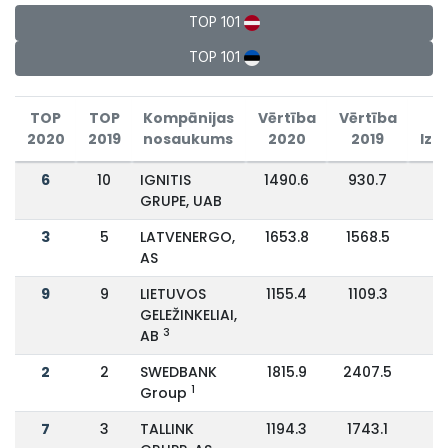
TOP 101
TOP 101
TOP
TOP
Kompānijas
Vērtība
Vērtība
2020
2019
nosaukums
2020
2019
Izm
6
10
IGNITIS
1490.6
930.7
GRUPE, UAB
3
5
LATVENERGO,
1653.8
1568.5
AS
9
9
LIETUVOS
1155.4
1109.3
GELEŽINKELIAI,
3
AB
2
2
SWEDBANK
1815.9
2407.5
-
1
Group
7
3
TALLINK
1194.3
1743.1
-