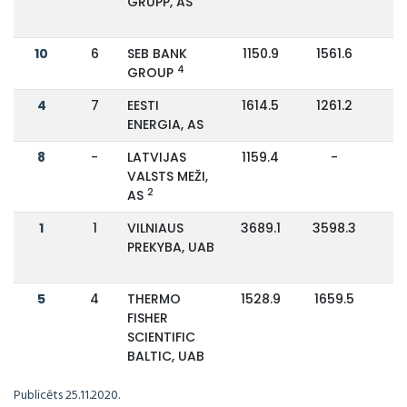
GRUPP, AS
10
6
SEB BANK
1150.9
1561.6
-
4
GROUP
4
7
EESTI
1614.5
1261.2
ENERGIA, AS
8
-
LATVIJAS
1159.4
-
VALSTS MEŽI,
2
AS
1
1
VILNIAUS
3689.1
3598.3
PREKYBA, UAB
5
4
THERMO
1528.9
1659.5
FISHER
SCIENTIFIC
BALTIC, UAB
Publicēts 25.11.2020.