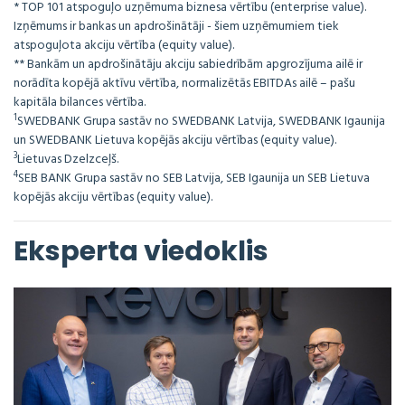
* TOP 101 atspoguļo uzņēmuma biznesa vērtību (enterprise value).
Izņēmums ir bankas un apdrošinātāji - šiem uzņēmumiem tiek
atspoguļota akciju vērtība (equity value).
** Bankām un apdrošinātāju akciju sabiedrībām apgrozījuma ailē ir
norādīta kopējā aktīvu vērtība, normalizētās EBITDAs ailē – pašu
kapitāla bilances vērtība.
1
SWEDBANK Grupa sastāv no SWEDBANK Latvija, SWEDBANK Igaunija
un SWEDBANK Lietuva kopējās akciju vērtības (equity value).
3
Lietuvas Dzelzceļš.
4
SEB BANK Grupa sastāv no SEB Latvija, SEB Igaunija un SEB Lietuva
kopējās akciju vērtības (equity value).
Eksperta viedoklis