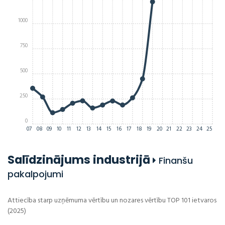
1000
750
500
250
0
07
08
09
10
11
12
13
14
15
16
17
18
19
20
21
22
23
24
25
Salīdzinājums industrijā
Finanšu
pakalpojumi
Attiecība starp uzņēmuma vērtību un nozares vērtību TOP 101 ietvaros
(2025)