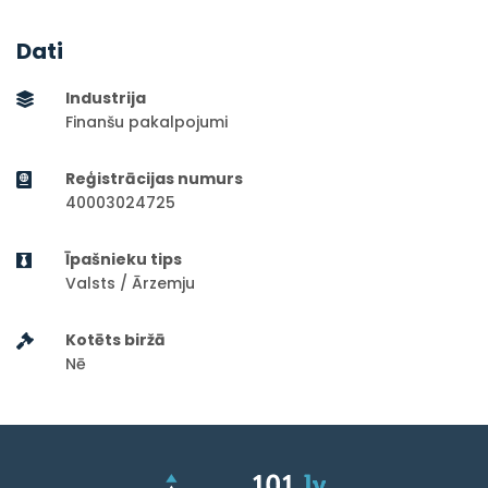
Dati
Industrija
Finanšu pakalpojumi
Reģistrācijas numurs
40003024725
Īpašnieku tips
Valsts / Ārzemju
Kotēts biržā
Nē