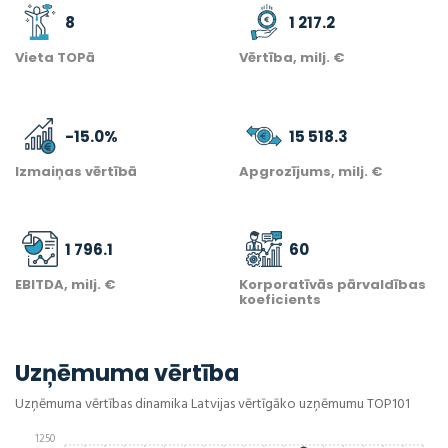
8
1 217.2
Vieta TOPā
Vērtība, milj. €
-15.0
%
15 518.3
Izmaiņas vērtībā
Apgrozījums, milj. €
1 796.1
60
EBITDA, milj. €
Korporatīvās pārvaldības
koeficients
Uzņēmuma vērtība
Uzņēmuma vērtības dinamika Latvijas vērtīgāko uzņēmumu TOP101
1250