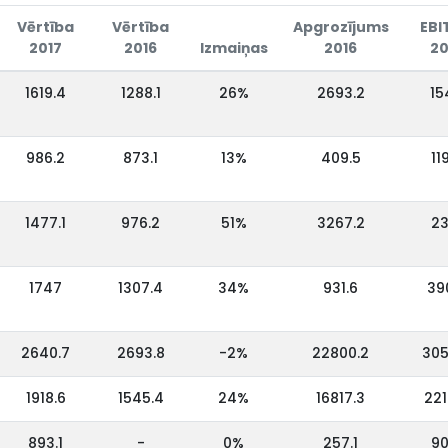
Vērtība
Vērtība
Apgrozījums
EBI
2017
2016
Izmaiņas
2016
20
1619.4
1288.1
26%
2693.2
15
986.2
873.1
13%
409.5
11
1477.1
976.2
51%
3267.2
23
1747
1307.4
34%
931.6
39
2640.7
2693.8
-2%
22800.2
305
1918.6
1545.4
24%
16817.3
221
893.1
-
0%
257.1
90