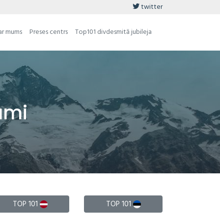
twitter
ar mums
Preses centrs
Top101 divdesmitā jubileja
umi
TOP 101
TOP 101