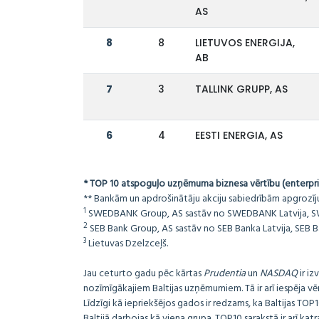
AS
8
8
LIETUVOS ENERGIJA,
AB
7
3
TALLINK GRUPP, AS
6
4
EESTI ENERGIA, AS
* TOP 10 atspoguļo uzņēmuma biznesa vērtību (enterpris
** Bankām un apdrošinātāju akciju sabiedrībām apgrozījuma
1
SWEDBANK Group, AS sastāv no SWEDBANK Latvija, SWED
2
SEB Bank Group, AS sastāv no SEB Banka Latvija, SEB Ba
3
Lietuvas Dzelzceļš.
Jau ceturto gadu pēc kārtas
Prudentia
un
NASDAQ
ir iz
nozīmīgākajiem Baltijas uzņēmumiem. Tā ir arī iespēja v
Līdzīgi kā iepriekšējos gados ir redzams, ka Baltijas TOP10
Baltijā darbojas kā viena grupa. TOP10 sarakstā ir arī ka