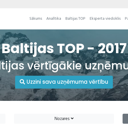
Sākums
Analītika
Baltijas TOP
Eksperta viedoklis
P
Baltijas TOP - 2017
ltijas vērtīgākie uzņēm
Uzzini sava uzņēmuma vērtību
Nozares