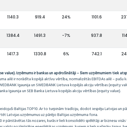
1140.3
919.4
24%
1101.6
23
1384.4
1491.3
-7%
937.8
11
1417.3
1330.8
6%
742.1
24
e value). Izņēmums ir bankas un apdrošinātāji – šiem uzņēmumiem tiek atspo
 ailē ir norādīta kopējā aktīvu vērtība, normalizētās EBITDAs ailē – pašu kap
BANK Igaunija un SWEDBANK Lietuva kopējās akciju vērtības (equity valu
nka Igaunija un SEB Banka Lietuva kopējās akciju vērtības (equity value).
veidojuši Baltijas TOP10. Ar to turpinām tradīciju, dodot iespēju Latvijas un pā
ērtēt Latvijas uzņēmumus uz pārējo Baltijas uzņēmuma fona.
 ir pārstāvētas tās nozares, kurās ir lieli konsolidēti spēlētāji ar biznesu visās
tras valsts nozīmīgākie enerģētikas uzņēmumi, kuriem ir liels pašmāju tirgus, 