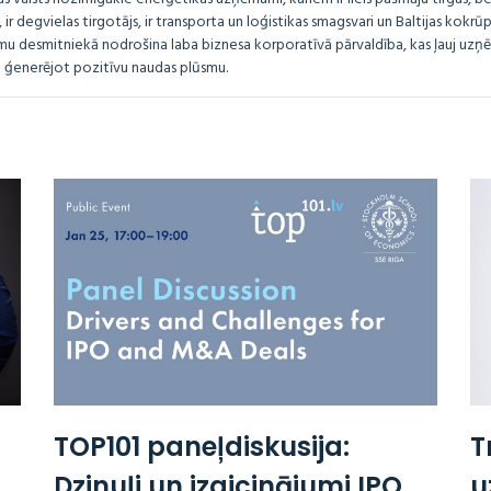
ir degvielas tirgotājs, ir transporta un loģistikas smagsvari un Baltijas kokrūpn
u desmitniekā nodrošina laba biznesa korporatīvā pārvaldība, kas ļauj uz
i ģenerējot pozitīvu naudas plūsmu.
TOP101 paneļdiskusija:
T
Dzinuļi un izaicinājumi IPO
u