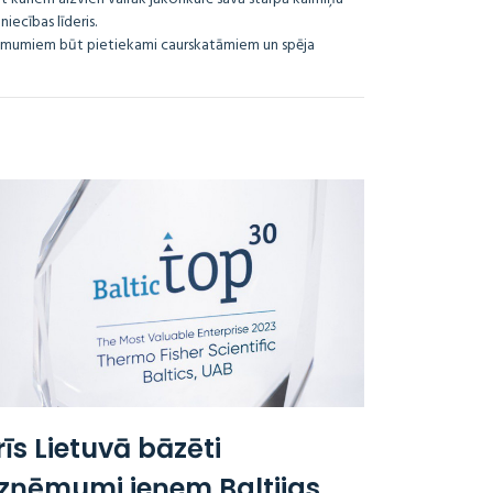
iecības līderis.
ņēmumiem būt pietiekami caurskatāmiem un spēja
rīs Lietuvā bāzēti
zņēmumi ieņem Baltijas