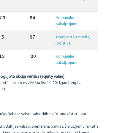
Komunālie
7.3
94
pakalpojumi
Transports, tranzīts,
4.5
97
loģistika
Komunālie
1.2
100
pakalpojumi
guļota akciju vērtība (equity value).
itāla bilances vērtība fiskālā 2011.gad beigās.
e).
rējo Baltijas valstu sabiedrībai gūt priekšstatu par
 trīs Baltijas valstīs, piemēram, bankas. Šie uzņēmumi katrs
bet kuriem aizvien vairāk jākonkurē savā starpā kaimiņu