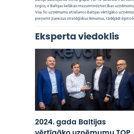
tirgos, ir Baltijas lielākais mazumtirdzniecības uzņēmums, 
Visu šo uzņēmumu atrašanos Baltijas vērtīgāko uzņēmum
pieņemt pareizus stratēģiskus lēmumus, tādējādi ilgstoš
Eksperta viedoklis
2024. gada Baltijas
vērtīgāko uzņēmumu TOP