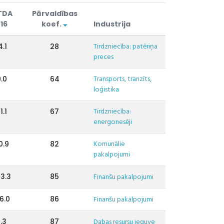
TDA
Pārvaldības
16
koef.
Industrija
Tirdzniecība: patēriņa
4.1
28
preces
Transports, tranzīts,
9.0
64
loģistika
Tirdzniecība:
1.1
67
energonesēji
Komunālie
0.9
82
pakalpojumi
3.3
85
Finanšu pakalpojumi
6.0
86
Finanšu pakalpojumi
.3
87
Dabas resursu ieguve