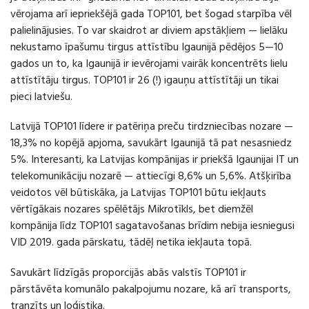
vērojama arī iepriekšējā gada TOP101, bet šogad starpība vēl
palielinājusies. To var skaidrot ar diviem apstākļiem — lielāku
nekustamo īpašumu tirgus attīstību Igaunijā pēdējos 5—10
gados un to, ka Igaunijā ir ievērojami vairāk koncentrēts lielu
attīstītāju tirgus. TOP101 ir 26 (!) igauņu attīstītāji un tikai
pieci latviešu.
Latvijā TOP101 līdere ir patēriņa preču tirdzniecības nozare —
18,3% no kopējā apjoma, savukārt Igaunijā tā pat nesasniedz
5%. Interesanti, ka Latvijas kompānijas ir priekšā Igaunijai IT un
telekomunikāciju nozarē — attiecīgi 8,6% un 5,6%. Atšķirība
veidotos vēl būtiskāka, ja Latvijas TOP101 būtu iekļauts
vērtīgākais nozares spēlētājs Mikrotīkls, bet diemžēl
kompānija līdz TOP101 sagatavošanas brīdim nebija iesniegusi
VID 2019. gada pārskatu, tādēļ netika iekļauta topā.
Savukārt līdzīgās proporcijās abās valstīs TOP101 ir
pārstāvēta komunālo pakalpojumu nozare, kā arī transports,
tranzīts un loģistika.