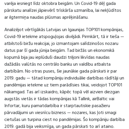
varēja iesniegt līdz oktobra beigām. Un Covid-19 dēļ gada
pārskatu analīzei jāpievērš trīskārša uzmanība, lai nekļūdītos
ar ilgtermiņa naudas plūsmas aprēķināšanu.
Analizējot vērtīgākās Latvijas un Igaunijas TOP101 kompānijas,
Covid-19 ietekme atspoguļojas divējādi. Pirmkārt, tā ir tieša —
atbilstoši biržu reakcijai, jo izmantojam salīdzinošos nozaru
datus par šī gada jūnija beigām. Tad biržās un ekonomikā
kopumā bija jau ieplūduši daudzi triljoni likvīdas naudas
dažādās valūtās no centrālo banku un valdību atbalsta
darbībām. No otras puses, šie jaunākie gada pārskati ir par
2019. gadu — tātad kompāniju individuālie darbības rādītāji un
pandēmijas ietekme uz tiem parādīsies tikai, veidojot TOP101
nākamgad. Tas arī izskaidro, kāpēc topā vēl aizvien diezgan
augstās vietās ir tādas kompānijas kā Tallink, airBaltic vai
Infortar, kuru pamatdarbība ir starptautiskie pasažieru
pārvadājumi un viesnīcu bizness — nozares, kas ļoti smagi
cietušas un turpina ciest no pandēmijas. Šo kompāniju darbība
2019. gadā bija veiksmīga, un gada pārskati to arī ataino.