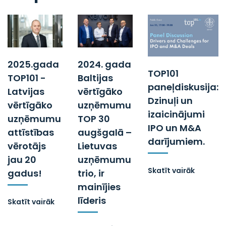
2025.gada
2024. gada
TOP101
TOP101 -
Baltijas
paneļdiskusija:
Latvijas
vērtīgāko
Dzinuļi un
vērtīgāko
uzņēmumu
izaicinājumi
uzņēmumu
TOP 30
IPO un M&A
attīstības
augšgalā –
darījumiem.
vērotājs
Lietuvas
jau 20
uzņēmumu
Skatīt vairāk
gadus!
trio, ir
mainījies
līderis
Skatīt vairāk