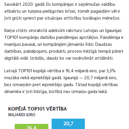
Savukārt 2020. gadā šīs kompānijas ir saņēmušas valdību
atbalstu un turpina pielāgoties krīzei, tomēr pagaidām vēl ir
ļoti grūti spriest par situācijas attīstību tuvākajos mēnešos.
Raiņa citāts virsrakstā adekvāti raksturo Latvijas un Igaunijas
TOP101 kompāniju darbību pandēmijas apstākļos. Pandēmija ir
mainījusi pasauli, un kompānijām jāmainās līdzi. Daudzas
darbības, pakalpojumi, produkti, procesi milzīgā tempā pāriet
digitālā vidē. Izrādās, daudz ko var nodrošināt attālināti.
Latvijā TOP101 kopējā vērtība ir 16,4 miljardi eiro, par 3,3%
mazāka nekā iepriekšējā gadā. Igaunijā — 20,7 miljardi eiro,
bez izmaiņām pret iepriekšējo gadu. Tātad kopējā vērtības
dinamika ir ļoti līdzīga, būtībā nav izmaiņu gada laikā.