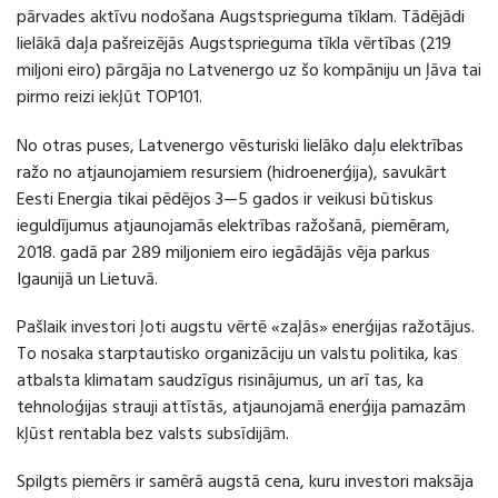
pārvades aktīvu nodošana Augstsprieguma tīklam. Tādējādi
lielākā daļa pašreizējās Augstsprieguma tīkla vērtības (219
miljoni eiro) pārgāja no Latvenergo uz šo kompāniju un ļāva tai
pirmo reizi iekļūt TOP101.
No otras puses, Latvenergo vēsturiski lielāko daļu elektrības
ražo no atjaunojamiem resursiem (hidroenerģija), savukārt
Eesti Energia tikai pēdējos 3—5 gados ir veikusi būtiskus
ieguldījumus atjaunojamās elektrības ražošanā, piemēram,
2018. gadā par 289 miljoniem eiro iegādājās vēja parkus
Igaunijā un Lietuvā.
Pašlaik investori ļoti augstu vērtē «zaļās» enerģijas ražotājus.
To nosaka starptautisko organizāciju un valstu politika, kas
atbalsta klimatam saudzīgus risinājumus, un arī tas, ka
tehnoloģijas strauji attīstās, atjaunojamā enerģija pamazām
kļūst rentabla bez valsts subsīdijām.
Spilgts piemērs ir samērā augstā cena, kuru investori maksāja