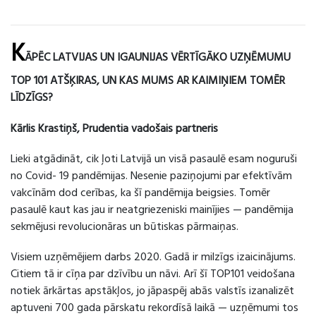
K
ĀPĒC LATVIJAS UN IGAUNIJAS VĒRTĪGĀKO UZŅĒMUMU
TOP 101 ATŠĶIRAS, UN KAS MUMS AR KAIMIŅIEM TOMĒR
LĪDZĪGS?
Kārlis Krastiņš, Prudentia vadošais partneris
Lieki atgādināt, cik ļoti Latvijā un visā pasaulē esam noguruši
no Covid- 19 pandēmijas. Nesenie paziņojumi par efektīvām
vakcīnām dod cerības, ka šī pandēmija beigsies. Tomēr
pasaulē kaut kas jau ir neatgriezeniski mainījies — pandēmija
sekmējusi revolucionāras un būtiskas pārmaiņas.
Visiem uzņēmējiem darbs 2020. Gadā ir milzīgs izaicinājums.
Citiem tā ir cīņa par dzīvību un nāvi. Arī šī TOP101 veidošana
notiek ārkārtas apstākļos, jo jāpaspēj abās valstīs izanalizēt
aptuveni 700 gada pārskatu rekordīsā laikā — uzņēmumi tos