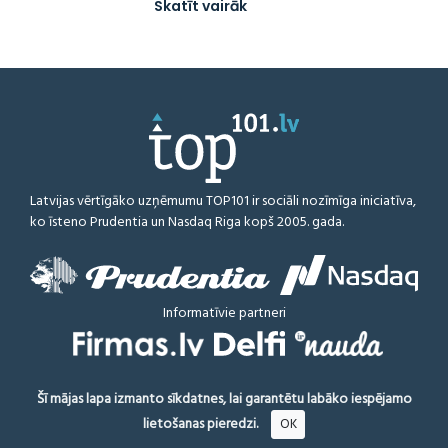
Skatīt vairāk
Latvijas vērtīgāko uzņēmumu TOP101 ir sociāli nozīmīga iniciatīva,
ko īsteno Prudentia un Nasdaq Riga kopš 2005. gada.
Informatīvie partneri
Šī mājas lapa izmanto sīkdatnes, lai garantētu labāko iespējamo
TOP101.LV © 2026
Visas tiesības aizsargātas
Saistību atruna
lietošanas pieredzi.
OK
Metodoloģija