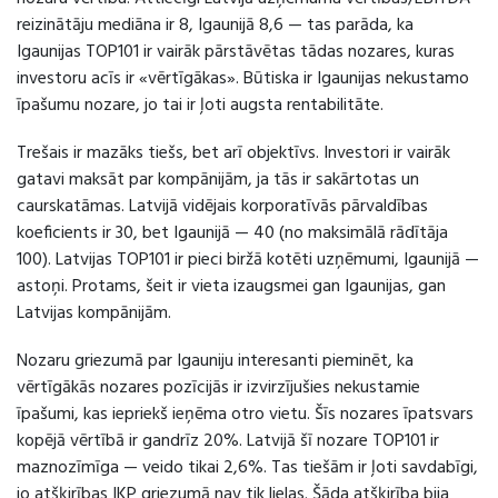
reizinātāju mediāna ir 8, Igaunijā 8,6 — tas parāda, ka
Igaunijas TOP101 ir vairāk pārstāvētas tādas nozares, kuras
investoru acīs ir «vērtīgākas». Būtiska ir Igaunijas nekustamo
īpašumu nozare, jo tai ir ļoti augsta rentabilitāte.
Trešais ir mazāks tiešs, bet arī objektīvs. Investori ir vairāk
gatavi maksāt par kompānijām, ja tās ir sakārtotas un
caurskatāmas. Latvijā vidējais korporatīvās pārvaldības
koeficients ir 30, bet Igaunijā — 40 (no maksimālā rādītāja
100). Latvijas TOP101 ir pieci biržā kotēti uzņēmumi, Igaunijā —
astoņi. Protams, šeit ir vieta izaugsmei gan Igaunijas, gan
Latvijas kompānijām.
Nozaru griezumā par Igauniju interesanti pieminēt, ka
vērtīgākās nozares pozīcijās ir izvirzījušies nekustamie
īpašumi, kas iepriekš ieņēma otro vietu. Šīs nozares īpatsvars
kopējā vērtībā ir gandrīz 20%. Latvijā šī nozare TOP101 ir
maznozīmīga — veido tikai 2,6%. Tas tiešām ir ļoti savdabīgi,
jo atšķirības IKP griezumā nav tik lielas. Šāda atšķirība bija