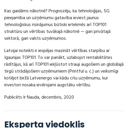
Kas gaidāms nākotnē? Prognozēju, ka tehnoloģijas, 5G
pieejamība un uzņēmumu gatavība ieviest jaunus
tehnoloģiskus risinājumus būtiski ietekmēs arī TOP101
struktūru un vērtības tuvākajā nākotnē — gan privātajā
sektorā, gan valsts uzņēmumos.
Latvijai noteikti ir iespējas mazināt vērtības starpību ar
Igaunijas TOP101. To var panākt, uzlabojot rentabilitātes
rādītājus, kā arī TOP101 iekļūstot strauji augošiem un globālajā
tirgū strādājošiem uzņēmumiem (Printful u. c.) un veiksmīgi
kotējot biržā Latvenergo vai kādu citu uzņēmumu, kur
investori nosaka ievērojami augstāku vērtību.
Publicēts Ir Nauda, decembris, 2020
Eksperta viedoklis