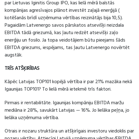
par Lietuvas Iginitis Group IPO, kas lielā mērā balstās
kompānijas agresīvajos plānot investēt zaļajā enerģijā (
kotēšanās brīdī uzņēmuma vērtības reizinātājs bija 10,5).
Pagaidām Latvenergo savos pārskatos atsevišķi neizdala
EBITDA tādā griezumā, kas ļautu redzēt atsevišķi zaļo
enerģiju un fosilo. Ja topa veidotājiem būtu pieejams šāds
EBITDA griezums, iespējams, tas ļautu Latvenergo novērtēt
augstāk.
TRĪS ATŠĶIRĪBAS
Kāpēc Latvijas TOP101 kopējā vērtība ir par 21% mazāka nekā
Igaunijas TOP101? To lielā mērā ietekmē trīs faktori.
Pirmais ir rentabilitāte. Igaunijas kompāniju EBITDA maržu
mediāna ir 28%, savukārt Latvijas — 16%. Jo lielāka peļņa, jo
lielāka uzņēmuma vērtība.
Otrais ir nozaru struktūra un atšķirīgais investoru viedoklis par
nozaru vērtību. Attiecīgi Latvijā uzņēmuma vērtības/EBITDA