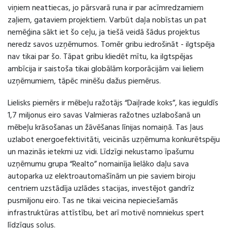
viņiem neattiecas, jo pārsvarā runa ir par acīmredzamiem
zaļiem, gataviem projektiem. Varbūt daļa nobīstas un pat
nemēģina sākt iet šo ceļu, ja tiešā veidā šādus projektus
neredz savos uzņēmumos. Tomēr gribu iedrošināt - ilgtspēja
nav tikai par šo. Tāpat gribu kliedēt mītu, ka ilgtspējas
ambīcija ir saistoša tikai globālām korporācijām vai lieliem
uzņēmumiem, tāpēc minēšu dažus piemērus.
Lielisks piemērs ir mēbeļu ražotājs “Daiļrade koks”, kas ieguldīs
1,7 miljonus eiro savas Valmieras ražotnes uzlabošanā un
mēbeļu krāsošanas un žāvēšanas līnijas nomaiņā. Tas ļaus
uzlabot energoefektivitāti, veicinās uzņēmuma konkurētspēju
un mazinās ietekmi uz vidi
. Līdzīgi nekustamo īpašumu
uzņēmumu grupa “Realto” nomainīja lielāko daļu sava
autoparka uz elektroautomašīnām un pie saviem biroju
centriem uzstādīja uzlādes stacijas, investējot gandrīz
pusmiljonu eiro. Tas ne tikai veicina nepieciešamās
infrastruktūras attīstību, bet arī motivē nomniekus spert
līdzīgus soļus.