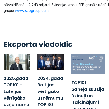
pārvaldīšanā – 2,243 miljardi Zviedrijas kronu. SEB grupā strādā 
grupu:
www.sebgroup.com
Eksperta viedoklis
2025.gada
2024. gada
TOP101
TOP101 -
Baltijas
paneļdiskusija:
Latvijas
vērtīgāko
Dzinuļi un
vērtīgāko
uzņēmumu
izaicinājumi
uzņēmumu
TOP 30
IPO un M&A