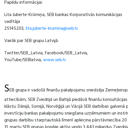
Papildu informācijai:
Lita Juberte-Krūmiņa, SEB bankas Korporatīvās komunikācijas
vadītāja
25145203,
lita.juberte-krumina@seb.lv
Vairāk par SEB grupu Latvijā:
Twitter/SEB_Latvia, Facebook/SEB_Latvia,
YouTube/SEBlatvia,
www.seb.lv
S
EB grupa ir vadošā finanšu pakalpojumu sniedzēja Ziemeļeirop
attiecībām, SEB Zviedrijā un Baltijā piedāvā finanšu konsultācija
klāstu. Dānijā, Somijā, Norvēģijā un Vācijā SEB darbības galvenā p
investīciju bankas pakalpojumu sniegšana uzņēmumiem un institu
grupas darbību starptautiskā līmenī apliecina pārstāvniecība 20 
31. martu SEB grupas kopējie aktīvi veido 3,443 miljardus Zviedrija