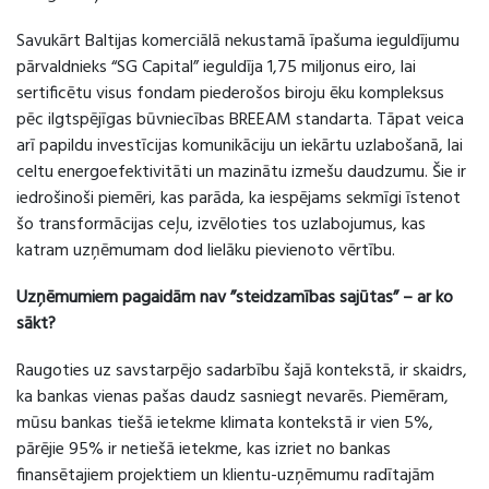
Savukārt Baltijas komerciālā nekustamā īpašuma ieguldījumu
pārvaldnieks “SG Capital” ieguldīja 1,75 miljonus eiro, lai
sertificētu visus fondam piederošos biroju ēku kompleksus
pēc ilgtspējīgas būvniecības BREEAM standarta. Tāpat veica
arī papildu investīcijas komunikāciju un iekārtu uzlabošanā, lai
celtu energoefektivitāti un mazinātu izmešu daudzumu. Šie ir
iedrošinoši piemēri, kas parāda, ka iespējams sekmīgi īstenot
šo transformācijas ceļu, izvēloties tos uzlabojumus, kas
katram uzņēmumam dod lielāku pievienoto vērtību.
Uzņēmumiem pagaidām nav ”steidzamības sajūtas” – ar ko
sākt?
Raugoties uz savstarpējo sadarbību šajā kontekstā, ir skaidrs,
ka bankas vienas pašas daudz sasniegt nevarēs. Piemēram,
mūsu bankas tiešā ietekme klimata kontekstā ir vien 5%,
pārējie 95% ir netiešā ietekme, kas izriet no bankas
finansētajiem projektiem un klientu-uzņēmumu radītajām