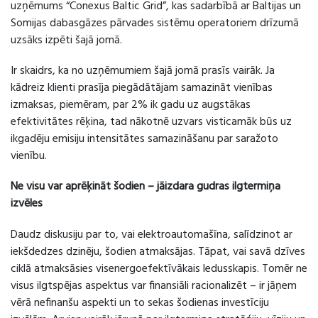
uzņēmums “Conexus Baltic Grid”, kas sadarbībā ar Baltijas un
Somijas dabasgāzes pārvades sistēmu operatoriem drīzumā
uzsāks izpēti šajā jomā.
Ir skaidrs, ka no uzņēmumiem šajā jomā prasīs vairāk. Ja
kādreiz klienti prasīja piegādātājam samazināt vienības
izmaksas, piemēram, par 2% ik gadu uz augstākas
efektivitātes rēķina, tad nākotnē uzvars visticamāk būs uz
ikgadēju emisiju intensitātes samazināšanu par saražoto
vienību.
Ne visu var aprēķināt šodien – jāizdara gudras ilgtermiņa
izvēles
Daudz diskusiju par to, vai elektroautomašīna, salīdzinot ar
iekšdedzes dzinēju, šodien atmaksājas. Tāpat, vai savā dzīves
ciklā atmaksāsies visenergoefektīvākais ledusskapis. Tomēr ne
visus ilgtspējas aspektus var finansiāli racionalizēt – ir jāņem
vērā nefinanšu aspekti un to sekas šodienas investīciju