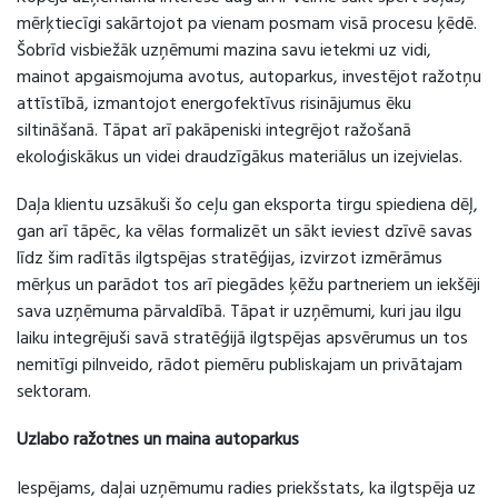
mērķtiecīgi sakārtojot pa vienam posmam visā procesu ķēdē.
Šobrīd visbiežāk uzņēmumi mazina savu ietekmi uz vidi,
mainot apgaismojuma avotus, autoparkus, investējot ražotņu
attīstībā, izmantojot energofektīvus risinājumus ēku
siltināšanā. Tāpat arī
pakāpeniski integrējot ražošanā
ekoloģiskākus un videi draudzīgākus materiālus un izejvielas.
Daļa klientu uzsākuši šo ceļu gan eksporta tirgu spiediena dēļ,
gan arī tāpēc, ka vēlas formalizēt un sākt ieviest dzīvē savas
līdz šim radītās ilgtspējas stratēģijas, izvirzot izmērāmus
mērķus un parādot tos arī piegādes ķēžu partneriem un iekšēji
sava uzņēmuma pārvaldībā. Tāpat ir uzņēmumi, kuri jau ilgu
laiku integrējuši savā stratēģijā ilgtspējas apsvērumus un tos
nemitīgi pilnveido, rādot piemēru publiskajam un privātajam
sektoram.
Uzlabo ražotnes un maina autoparkus
Iespējams, daļai uzņēmumu radies priekšstats, ka ilgtspēja uz