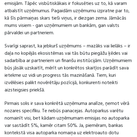
emisijām. Tāpēc visbūtiskākais ir fokusēties uz to, kā varam
atbalstīt uzņēmumus. Pagaidām uzņēmumu izpratne par to,
kā šīs pārmaiņas skars tieši viņus, ir diezgan zema. Jāmācās
mums visiem - gan uzņēmumiem un bankām, gan valsts
pārvaldei un partneriem.
Svarīgi saprast, ka jebkurš uzņēmums – mazāks vai lielāks – ir
daļa no kopējās ekosistēmas vai tās būtu piegāžu ķēdes vai
sadarbība ar partneriem un finanšu institūcijām. Uzņēmumiem
būs jāsāk uzskaitīt, mērīt un konkrētos skaitļos parādīt sava
ietekme uz vidi un progress tās mazināšanā. Tiem, kuri
izvēlēsies palikt novērētāju pozīcijā, konkurenti noteikti
aizsteigsies priekšā.
Pirmais solis ir sava konkrētā uzņēmuma analīze, ņemot vērā
nozares specifiku. Te nebūs panacejas. Autoparkus varētu
nomainīt visi, bet kādam uzņēmumam emisijas no autoparka
var sastādīt 5%, kamēr citam 50%. Ja, piemēram, bankas
kontekstā visa autoparka nomaiņa uz elektroauto dotu