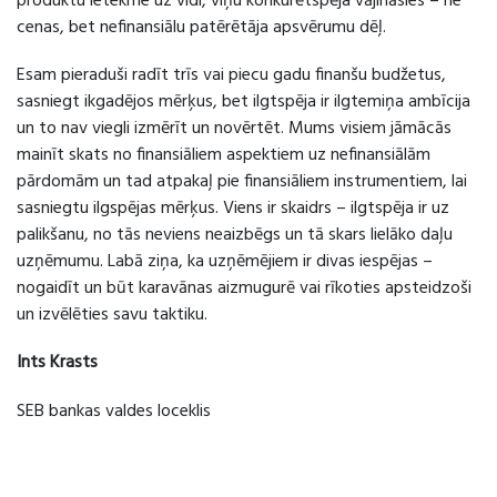
produktu ietekme uz vidi, viņu konkurētspēja vājināsies – ne
cenas, bet nefinansiālu patērētāja apsvērumu dēļ.
Esam pieraduši radīt trīs vai piecu gadu finanšu budžetus,
sasniegt ikgadējos mērķus, bet ilgtspēja ir ilgtemiņa ambīcija
un to nav viegli izmērīt un novērtēt. Mums visiem jāmācās
mainīt skats no finansiāliem aspektiem uz nefinansiālām
pārdomām un tad atpakaļ pie finansiāliem instrumentiem, lai
sasniegtu ilgspējas mērķus. Viens ir skaidrs – ilgtspēja ir uz
palikšanu, no tās neviens neaizbēgs un tā skars lielāko daļu
uzņēmumu. Labā ziņa, ka uzņēmējiem ir divas iespējas –
nogaidīt un būt karavānas aizmugurē vai rīkoties apsteidzoši
un izvēlēties savu taktiku.
Ints Krasts
SEB bankas valdes loceklis