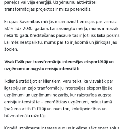
paneļos vai vēja enerģijā. Uzņēmumu aktivitātei
transformācijas projektos ir milzu potenciāls.
Eiropas Savienības mērķis ir samazināt emisijas par vismaz
50% līdz 2030. gadam. Lai sasniegtu mērķi, mums ir mazāk
nekā 10 gadi. Kreditēšanas pasaulē tas ir ļoti īss laika posms.
Lai mēs neatpaliktu, mums par to ir jādomā un jārīkojas jau
šodien.
Visaktīvāk par transformāciju interesējas eksportētāji un
uzņēmumi ar augstu emisiju intensitāti
Ikdienā strādājot ar klientiem, varu teikt, ka visvairāk par
ilgtspēju un zaļo tranformāciju interesējas eksportējošie
uzņēmumi un uzņēmumi nozarēs, kur raksturīga augsta
emisiju intensitāte – enerģētikas uzņēmumi, nekustamā
īpašuma attīstīstītāji un investori, kokrūpniecības un
būvmateriālu ražotāji.
Kopējā uzņēmumu interese aug un ir vēlme sākt spert soļus,