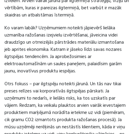
izvēlēm. Arvien vairāk jārunā par ilgtermiņa stratēģiju, vīziju un
vērtībām, kuras ir pareizas ilgtermiņā, bet varbūt ir mazāk
skaidras un atbalstāmas īstermiņā.
Ko varam labāk? Uzņēmumiem noteikti jāpievērš lielāka
uzmanība ražošanas izejvielu izvērtēšanai, jāveicina videi
draudzīgo un otrreizējās pārstrādes materiālu izmantošana
jeb aprites ekonomika. Katram ir jāseko līdzi savas nozares
ilgtspējas tendencēm. Ja aprobežosimies ar
elektroautomašīnām un saules paneļiem, palaidīsim garām
jaunu, inovatīvus produktu iespējas.
Otrs fokuss – par ilgtspēju noteikti jārunā. Un tās nav tikai
preses relīzes vai korporatīvās ilgtspējas pārskati. Ja
uzņēmumi to nedarīs, ir lielāks risks, ka tos uzskatīs par
vājiem. Redzam, ka veikalu plauktos arvien vairāk ievestajiem
produktiem marķējumā norādīta ietekme uz vidi (piemēram,
cik gramu CO2 izmantots produkta ražošanas procesā). Ja
mūsu uzņēmēji nerēķinās un nestāstīs klientiem, kāda ir viņu