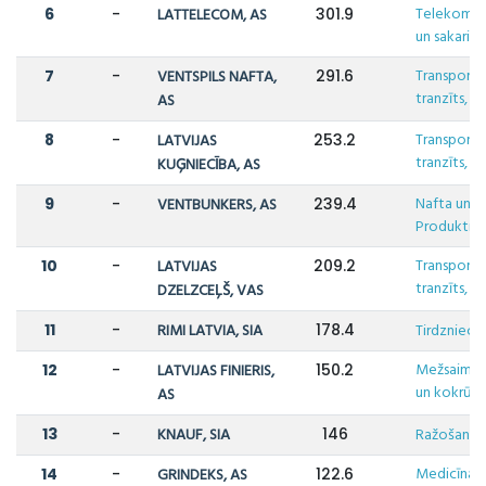
Telekomuni
6
-
LATTELECOM, AS
301.9
un sakari
Transports,
7
-
VENTSPILS NAFTA,
291.6
tranzīts, lo
AS
Transports,
8
-
LATVIJAS
253.2
tranzīts, lo
KUĢNIECĪBA, AS
Nafta un N
9
-
VENTBUNKERS, AS
239.4
Produkti
Transports,
10
-
LATVIJAS
209.2
tranzīts, lo
DZELZCEĻŠ, VAS
11
-
RIMI LATVIA, SIA
178.4
Tirdzniecī
Mežsaimni
12
-
LATVIJAS FINIERIS,
150.2
un kokrūpn
AS
13
-
KNAUF, SIA
146
Ražošana
Medicīna u
14
-
GRINDEKS, AS
122.6