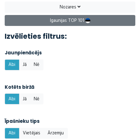
Nozares
Igaunijas TOP 101
Izvēlieties filtrus:
Jaunpienācējs
Abi
Jā
Nē
Kotēts biržā
Abi
Jā
Nē
Īpašnieku tips
Abi
Vietējais
Ārzemju