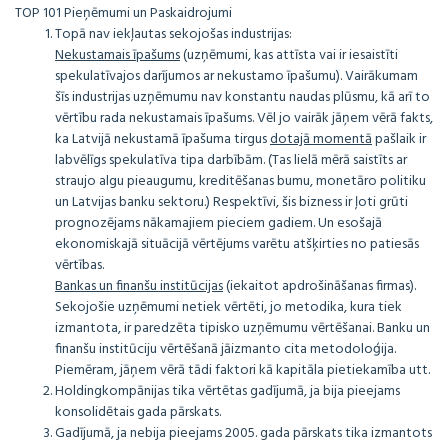
TOP 101 Pieņēmumi un Paskaidrojumi
Topā nav iekļautas sekojošas industrijas:
Nekustamais īpašums
(uzņēmumi, kas attīsta vai ir iesaistīti
spekulatīvajos darījumos ar nekustamo īpašumu). Vairākumam
šīs industrijas uzņēmumu nav konstantu naudas plūsmu, kā arī to
vērtību rada nekustamais īpašums. Vēl jo vairāk jāņem vērā fakts,
ka Latvijā nekustamā īpašuma tirgus
dotajā momentā
pašlaik ir
labvēlīgs spekulatīva tipa darbībām. (Tas lielā mērā saistīts ar
straujo algu pieaugumu, kreditēšanas bumu, monetāro politiku
un Latvijas banku sektoru.) Respektīvi, šis bizness ir ļoti grūti
prognozējams nākamajiem pieciem gadiem. Un esošajā
ekonomiskajā situācijā vērtējums varētu atšķirties no patiesās
vērtības.
Bankas un finanšu institūcijas
(iekaitot apdrošināšanas firmas).
Sekojošie uzņēmumi netiek vērtēti, jo metodika, kura tiek
izmantota, ir paredzēta tipisko uzņēmumu vērtēšanai. Banku un
finanšu institūciju vērtēšanā jāizmanto cita metodoloģija.
Piemēram, jāņem vērā tādi faktori kā kapitāla pietiekamība utt.
Holdingkompānijas tika vērtētas gadījumā, ja bija pieejams
konsolidētais gada pārskats.
Gadījumā, ja nebija pieejams 2005. gada pārskats tika izmantots