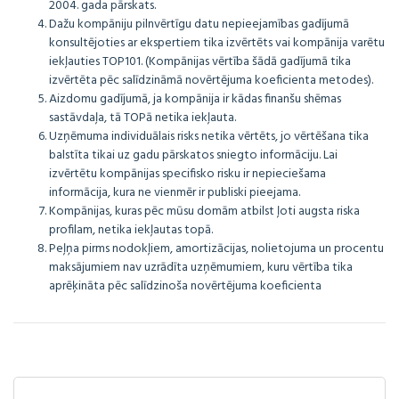
2004. gada pārskats.
Dažu kompāniju pilnvērtīgu datu nepieejamības gadījumā
konsultējoties ar ekspertiem tika izvērtēts vai kompānija varētu
iekļauties TOP101. (Kompānijas vērtība šādā gadījumā tika
izvērtēta pēc salīdzināmā novērtējuma koeficienta metodes).
Aizdomu gadījumā, ja kompānija ir kādas finanšu shēmas
sastāvdaļa, tā TOPā netika iekļauta.
Uzņēmuma individuālais risks netika vērtēts, jo vērtēšana tika
balstīta tikai uz gadu pārskatos sniegto informāciju. Lai
izvērtētu kompānijas specifisko risku ir nepieciešama
informācija, kura ne vienmēr ir publiski pieejama.
Kompānijas, kuras pēc mūsu domām atbilst ļoti augsta riska
profilam, netika iekļautas topā.
Peļņa pirms nodokļiem, amortizācijas, nolietojuma un procentu
maksājumiem nav uzrādīta uzņēmumiem, kuru vērtība tika
aprēķināta pēc salīdzinoša novērtējuma koeficienta