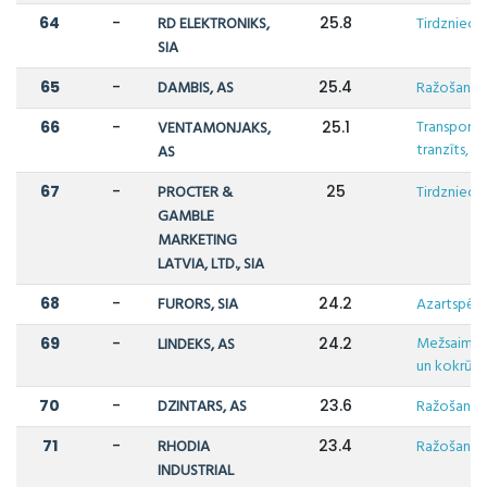
64
-
RD ELEKTRONIKS,
25.8
Tirdzniecī
SIA
65
-
DAMBIS, AS
25.4
Ražošana
Transports,
66
-
VENTAMONJAKS,
25.1
tranzīts, lo
AS
67
-
PROCTER &
25
Tirdzniecī
GAMBLE
MARKETING
LATVIA, LTD., SIA
68
-
FURORS, SIA
24.2
Azartspēle
Mežsaimni
69
-
LINDEKS, AS
24.2
un kokrūpn
70
-
DZINTARS, AS
23.6
Ražošana
71
-
RHODIA
23.4
Ražošana
INDUSTRIAL