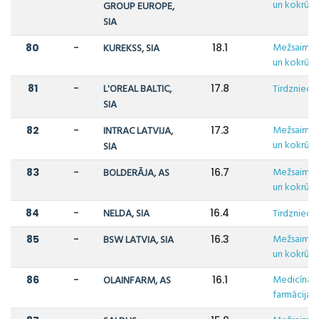
un kokrūpn
GROUP EUROPE,
SIA
Mežsaimni
80
-
KUREKSS, SIA
18.1
un kokrūpn
81
-
L'OREAL BALTIC,
17.8
Tirdzniecī
SIA
Mežsaimni
82
-
INTRAC LATVIJA,
17.3
un kokrūpn
SIA
Mežsaimni
83
-
BOLDERĀJA, AS
16.7
un kokrūpn
84
-
NELDA, SIA
16.4
Tirdzniecī
Mežsaimni
85
-
BSW LATVIA, SIA
16.3
un kokrūpn
Medicīna u
86
-
OLAINFARM, AS
16.1
farmācija