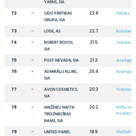
YARNS, SIA
72
-
CIDO PĀRTIKAS
22.8
Pārtika
GRUPA, SIA
73
-
LODE, AS
22.7
Ražošana
74
-
ROBERT BOSCH,
21.5
Tirdzniecī
SIA
75
-
POST-NEVADA, SIA
21.3
Azartspēle
76
-
ADMIRĀĻU KLUBS,
20.4
Azartspēle
SIA
77
-
AVON COSMETICS,
20.3
Tirdzniecī
SIA
Nafta un N
78
-
MAŽEIĶU NAFTA
20.2
Produkti
TIRDZNIECĪBAS
NAMS, SIA
Mežsaimni
79
-
UNITED PANEL
18.9