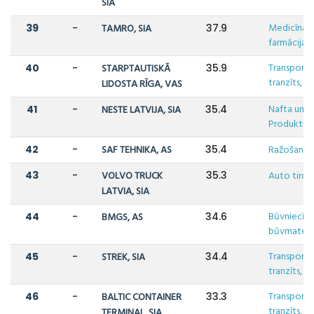
SIA
Medicīna u
39
-
TAMRO, SIA
37.9
farmācija
Transports,
40
-
STARPTAUTISKĀ
35.9
tranzīts, lo
LIDOSTA RĪGA, VAS
Nafta un N
41
-
NESTE LATVIJA, SIA
35.4
Produkti
42
-
SAF TEHNIKA, AS
35.4
Ražošana
43
-
VOLVO TRUCK
35.3
Auto tirdz
LATVIA, SIA
Būvniecība
44
-
BMGS, AS
34.6
būvmateriā
Transports,
45
-
STREK, SIA
34.4
tranzīts, lo
Transports,
46
-
BALTIC CONTAINER
33.3
tranzīts, lo
TERMINAL, SIA