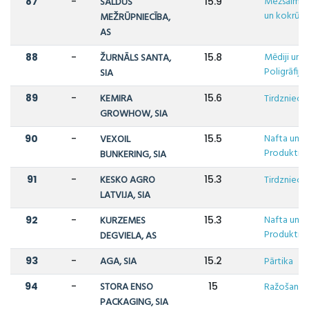
Mežsaimni
87
-
SALDUS
15.9
un kokrūpn
MEŽRŪPNIECĪBA,
AS
Mēdiji un
88
-
ŽURNĀLS SANTA,
15.8
Poligrāfija
SIA
89
-
KEMIRA
15.6
Tirdzniecī
GROWHOW, SIA
Nafta un N
90
-
VEXOIL
15.5
Produkti
BUNKERING, SIA
91
-
KESKO AGRO
15.3
Tirdzniecī
LATVIJA, SIA
Nafta un N
92
-
KURZEMES
15.3
Produkti
DEGVIELA, AS
93
-
AGA, SIA
15.2
Pārtika
94
-
STORA ENSO
15
Ražošana
PACKAGING, SIA