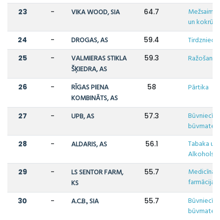
Mežsaimni
23
-
VIKA WOOD, SIA
64.7
un kokrūpn
24
-
DROGAS, AS
59.4
Tirdzniecī
25
-
VALMIERAS STIKLA
59.3
Ražošana
ŠĶIEDRA, AS
26
-
RĪGAS PIENA
58
Pārtika
KOMBINĀTS, AS
Būvniecība
27
-
UPB, AS
57.3
būvmateriā
Tabaka un
28
-
ALDARIS, AS
56.1
Alkohols
Medicīna u
29
-
LS SENTOR FARM,
55.7
farmācija
KS
Būvniecība
30
-
A.C.B., SIA
55.7
būvmateriā