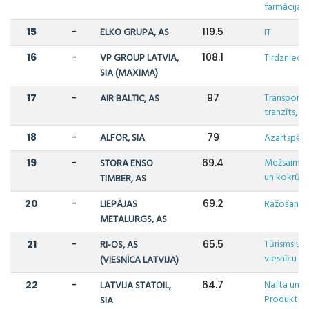
farmācija
15
-
ELKO GRUPA, AS
119.5
IT
16
-
VP GROUP LATVIA,
108.1
Tirdzniecī
SIA (MAXIMA)
Transports,
17
-
AIR BALTIC, AS
97
tranzīts, lo
18
-
ALFOR, SIA
79
Azartspēle
Mežsaimni
19
-
STORA ENSO
69.4
un kokrūpn
TIMBER, AS
20
-
LIEPĀJAS
69.2
Ražošana
METALURGS, AS
Tūrisms un
21
-
RI-OS, AS
65.5
viesnīcu da
(VIESNĪCA LATVIJA)
Nafta un N
22
-
LATVIJA STATOIL,
64.7
Produkti
SIA