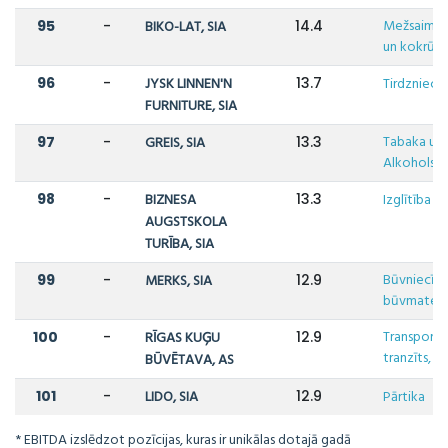
Mežsaimni
95
-
BIKO-LAT, SIA
14.4
un kokrūpn
96
-
JYSK LINNEN'N
13.7
Tirdzniecī
FURNITURE, SIA
Tabaka un
97
-
GREIS, SIA
13.3
Alkohols
98
-
BIZNESA
13.3
Izglītība
AUGSTSKOLA
TURĪBA, SIA
Būvniecība
99
-
MERKS, SIA
12.9
būvmateriā
Transports,
100
-
RĪGAS KUĢU
12.9
tranzīts, lo
BŪVĒTAVA, AS
101
-
LIDO, SIA
12.9
Pārtika
* EBITDA izslēdzot pozīcijas, kuras ir unikālas dotajā gadā