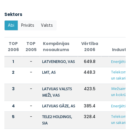
Sektors
Abi
Privāts
Valsts
TOP
TOP
Kompānijas
Vērtība
2006
2005
nosaukums
2006
Industri
1
-
LATVENERGO, VAS
649.8
Enerģētika
Telekomuni
2
-
LMT, AS
448.3
un sakari
Mežsaimni
3
-
LATVIJAS VALSTS
423.5
un kokrūpn
MEŽI, VAS
4
-
LATVIJAS GĀZE, AS
385.4
Enerģētika
Telekomuni
5
-
TELE2 HOLDINGS,
328.4
un sakari
SIA