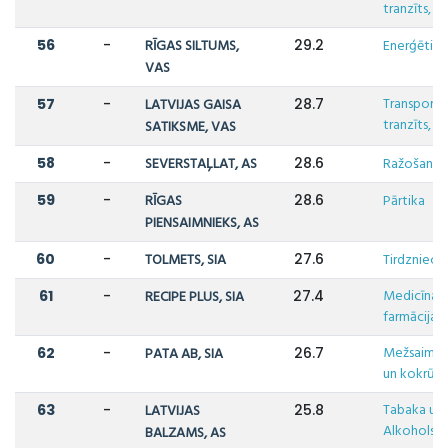
tranzīts, lo
56
-
RĪGAS SILTUMS,
29.2
Enerģētika
VAS
Transports,
57
-
LATVIJAS GAISA
28.7
tranzīts, lo
SATIKSME, VAS
58
-
SEVERSTAĻLAT, AS
28.6
Ražošana
59
-
RĪGAS
28.6
Pārtika
PIENSAIMNIEKS, AS
60
-
TOLMETS, SIA
27.6
Tirdzniecī
Medicīna u
61
-
RECIPE PLUS, SIA
27.4
farmācija
Mežsaimni
62
-
PATA AB, SIA
26.7
un kokrūpn
Tabaka un
63
-
LATVIJAS
25.8
Alkohols
BALZAMS, AS