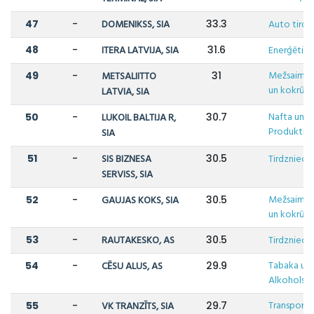
47
-
DOMENIKSS, SIA
33.3
Auto tirdz
48
-
ITERA LATVIJA, SIA
31.6
Enerģētika
Mežsaimni
49
-
METSALIITTO
31
un kokrūpn
LATVIA, SIA
Nafta un N
50
-
LUKOIL BALTIJA R,
30.7
Produkti
SIA
51
-
SIS BIZNESA
30.5
Tirdzniecī
SERVISS, SIA
Mežsaimni
52
-
GAUJAS KOKS, SIA
30.5
un kokrūpn
53
-
RAUTAKESKO, AS
30.5
Tirdzniecī
Tabaka un
54
-
CĒSU ALUS, AS
29.9
Alkohols
Transports,
55
-
VK TRANZĪTS, SIA
29.7