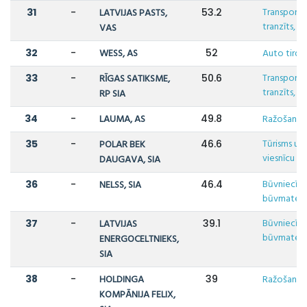
Transports,
31
-
LATVIJAS PASTS,
53.2
tranzīts, lo
VAS
32
-
WESS, AS
52
Auto tirdz
Transports,
33
-
RĪGAS SATIKSME,
50.6
tranzīts, lo
RP SIA
34
-
LAUMA, AS
49.8
Ražošana
Tūrisms un
35
-
POLAR BEK
46.6
viesnīcu da
DAUGAVA, SIA
Būvniecība
36
-
NELSS, SIA
46.4
būvmateriā
Būvniecība
37
-
LATVIJAS
39.1
būvmateriā
ENERGOCELTNIEKS,
SIA
38
-
HOLDINGA
39
Ražošana
KOMPĀNIJA FELIX,