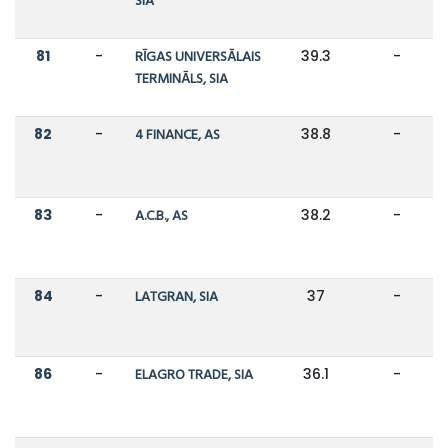
SIA
81
-
RĪGAS UNIVERSĀLAIS
39.3
-
TERMINĀLS, SIA
82
-
4 FINANCE, AS
38.8
-
83
-
A.C.B., AS
38.2
-
84
-
LATGRAN, SIA
37
-
86
-
ELAGRO TRADE, SIA
36.1
-