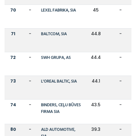
70
-
LEXEL FABRIKA, SIA
45
-
71
-
BALTCOM, SIA
44.8
-
72
-
SWH GRUPA, AS
44.4
-
73
-
L'OREAL BALTIC, SIA
44.1
-
74
-
BINDERS, CEĻU BŪVES
43.5
-
FIRMA SIA
80
-
ALD AUTOMOTIVE,
39.3
-