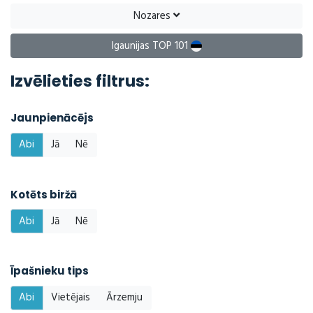
Nozares
Igaunijas TOP 101
Izvēlieties filtrus:
Jaunpienācējs
Abi
Jā
Nē
Kotēts biržā
Abi
Jā
Nē
Īpašnieku tips
Abi
Vietējais
Ārzemju