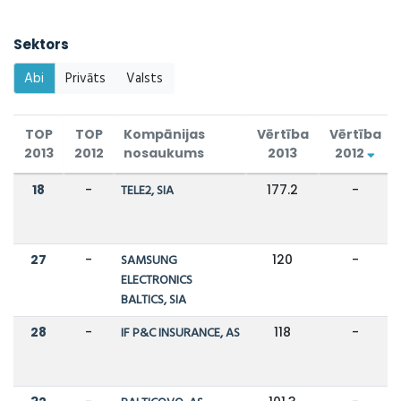
Sektors
Abi
Privāts
Valsts
TOP
TOP
Kompānijas
Vērtība
Vērtība
2013
2012
nosaukums
2013
2012
18
-
TELE2, SIA
177.2
-
27
-
SAMSUNG
120
-
ELECTRONICS
BALTICS, SIA
28
-
IF P&C INSURANCE, AS
118
-