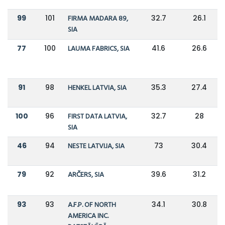
99
101
FIRMA MADARA 89,
32.7
26.1
SIA
77
100
LAUMA FABRICS, SIA
41.6
26.6
91
98
HENKEL LATVIA, SIA
35.3
27.4
100
96
FIRST DATA LATVIA,
32.7
28
SIA
46
94
NESTE LATVIJA, SIA
73
30.4
79
92
ARČERS, SIA
39.6
31.2
93
93
A.F.P. OF NORTH
34.1
30.8
AMERICA INC.