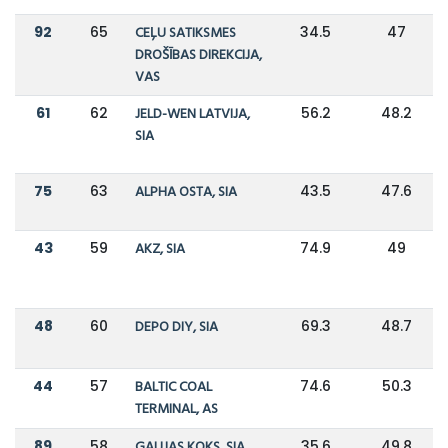
92
65
CEĻU SATIKSMES
34.5
47
DROŠĪBAS DIREKCIJA,
VAS
61
62
JELD-WEN LATVIJA,
56.2
48.2
SIA
75
63
ALPHA OSTA, SIA
43.5
47.6
43
59
AKZ, SIA
74.9
49
48
60
DEPO DIY, SIA
69.3
48.7
44
57
BALTIC COAL
74.6
50.3
TERMINAL, AS
89
58
GAUJAS KOKS, SIA
35.6
49.8