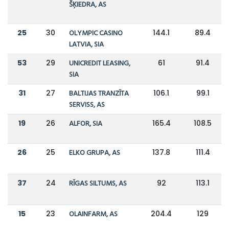
ŠĶIEDRA, AS
25
30
OLYMPIC CASINO
144.1
89.4
LATVIA, SIA
53
29
UNICREDIT LEASING,
61
91.4
SIA
31
27
BALTIJAS TRANZĪTA
106.1
99.1
SERVISS, AS
19
26
ALFOR, SIA
165.4
108.5
26
25
ELKO GRUPA, AS
137.8
111.4
37
24
RĪGAS SILTUMS, AS
92
113.1
15
23
OLAINFARM, AS
204.4
129