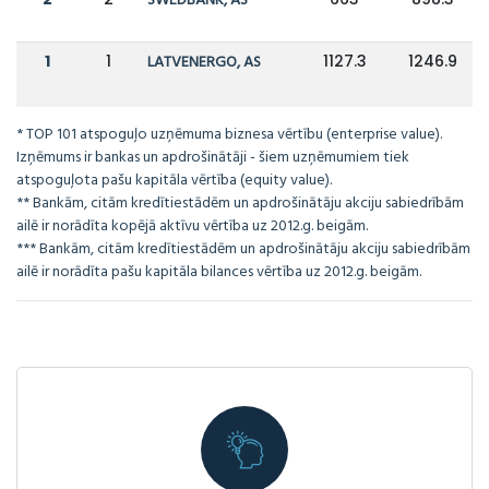
SWEDBANK, AS
1
1
LATVENERGO, AS
1127.3
1246.9
* TOP 101 atspoguļo uzņēmuma biznesa vērtību (enterprise value).
Izņēmums ir bankas un apdrošinātāji - šiem uzņēmumiem tiek
atspoguļota pašu kapitāla vērtība (equity value).
** Bankām, citām kredītiestādēm un apdrošinātāju akciju sabiedrībām
ailē ir norādīta kopējā aktīvu vērtība uz 2012.g. beigām.
*** Bankām, citām kredītiestādēm un apdrošinātāju akciju sabiedrībām
ailē ir norādīta pašu kapitāla bilances vērtība uz 2012.g. beigām.