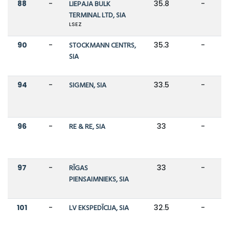
88
-
LIEPAJA BULK
35.8
-
TERMINAL LTD, SIA
LSEZ
90
-
STOCKMANN CENTRS,
35.3
-
SIA
94
-
SIGMEN, SIA
33.5
-
96
-
RE & RE, SIA
33
-
97
-
RĪGAS
33
-
PIENSAIMNIEKS, SIA
101
-
LV EKSPEDĪCIJA, SIA
32.5
-