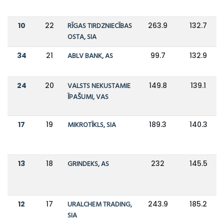
10
22
RĪGAS TIRDZNIECĪBAS
263.9
132.7
OSTA, SIA
34
21
ABLV BANK, AS
99.7
132.9
24
20
VALSTS NEKUSTAMIE
149.8
139.1
ĪPAŠUMI, VAS
17
19
MIKROTĪKLS, SIA
189.3
140.3
13
18
GRINDEKS, AS
232
145.5
12
17
URALCHEM TRADING,
243.9
185.2
SIA