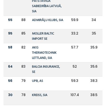
PATSTĀVĪGĀ
SABIEDRĪBA LATVIJĀ,
SIA
55
88
ADMIRĀĻU KLUBS, SIA
59.9
34
95
85
MOLLER BALTIC
33.2
35
IMPORT SE
58
82
AKG
57.7
35.9
THERMOTECHNIK
LETTLAND, SIA
64
83
BALCIA INSURANCE,
52
35.6
SE
56
79
UPB, AS
59.3
38.3
30
78
KREISS, SIA
107.4
38.5