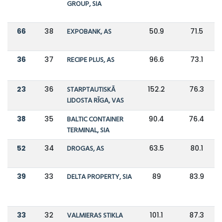
GROUP, SIA
66
38
EXPOBANK, AS
50.9
71.5
36
37
RECIPE PLUS, AS
96.6
73.1
23
36
STARPTAUTISKĀ
152.2
76.3
LIDOSTA RĪGA, VAS
38
35
BALTIC CONTAINER
90.4
76.4
TERMINAL, SIA
52
34
DROGAS, AS
63.5
80.1
39
33
DELTA PROPERTY, SIA
89
83.9
33
32
VALMIERAS STIKLA
101.1
87.3