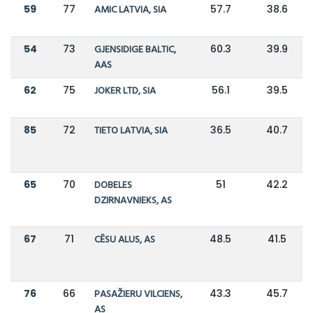
59
77
AMIC LATVIA, SIA
57.7
38.6
54
73
GJENSIDIGE BALTIC,
60.3
39.9
AAS
62
75
JOKER LTD, SIA
56.1
39.5
85
72
TIETO LATVIA, SIA
36.5
40.7
65
70
DOBELES
51
42.2
DZIRNAVNIEKS, AS
67
71
CĒSU ALUS, AS
48.5
41.5
76
66
PASAŽIERU VILCIENS,
43.3
45.7
AS