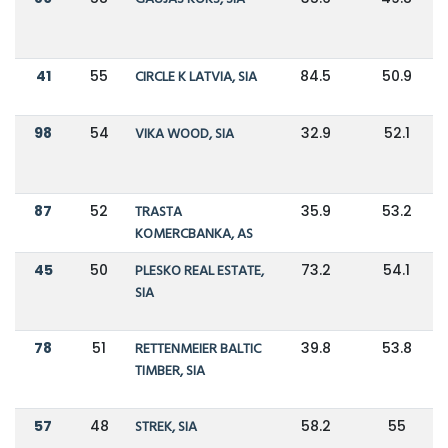
41
55
CIRCLE K LATVIA, SIA
84.5
50.9
98
54
VIKA WOOD, SIA
32.9
52.1
87
52
TRASTA
35.9
53.2
KOMERCBANKA, AS
45
50
PLESKO REAL ESTATE,
73.2
54.1
SIA
78
51
RETTENMEIER BALTIC
39.8
53.8
TIMBER, SIA
57
48
STREK, SIA
58.2
55