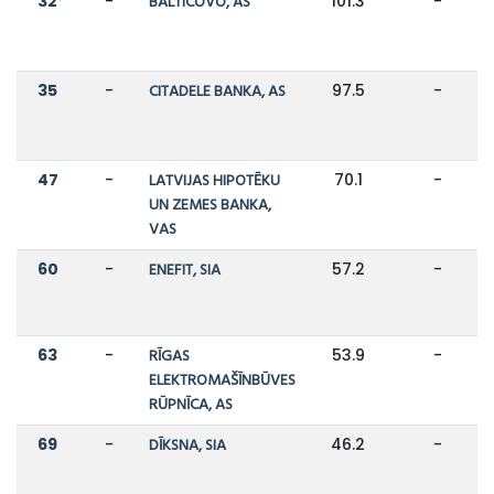
32
-
BALTICOVO, AS
101.3
-
35
-
CITADELE BANKA, AS
97.5
-
47
-
LATVIJAS HIPOTĒKU
70.1
-
UN ZEMES BANKA,
VAS
60
-
ENEFIT, SIA
57.2
-
63
-
RĪGAS
53.9
-
ELEKTROMAŠĪNBŪVES
RŪPNĪCA, AS
69
-
DĪKSNA, SIA
46.2
-