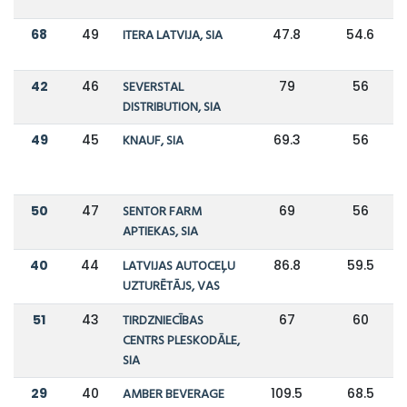
68
49
ITERA LATVIJA, SIA
47.8
54.6
42
46
SEVERSTAL
79
56
DISTRIBUTION, SIA
49
45
KNAUF, SIA
69.3
56
50
47
SENTOR FARM
69
56
APTIEKAS, SIA
40
44
LATVIJAS AUTOCEĻU
86.8
59.5
UZTURĒTĀJS, VAS
51
43
TIRDZNIECĪBAS
67
60
CENTRS PLESKODĀLE,
SIA
29
40
AMBER BEVERAGE
109.5
68.5