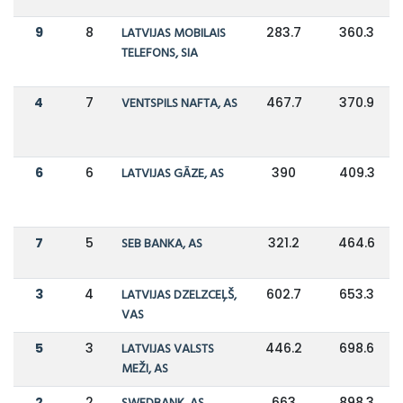
9
8
LATVIJAS MOBILAIS
283.7
360.3
TELEFONS, SIA
4
7
VENTSPILS NAFTA, AS
467.7
370.9
6
6
LATVIJAS GĀZE, AS
390
409.3
7
5
SEB BANKA, AS
321.2
464.6
3
4
LATVIJAS DZELZCEĻŠ,
602.7
653.3
VAS
5
3
LATVIJAS VALSTS
446.2
698.6
MEŽI, AS
2
2
663
898.3