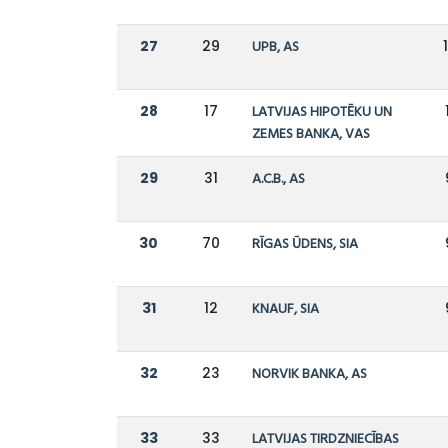
27
29
UPB, AS
28
17
LATVIJAS HIPOTĒKU UN
ZEMES BANKA, VAS
29
31
A.C.B., AS
30
70
RĪGAS ŪDENS, SIA
31
12
KNAUF, SIA
32
23
NORVIK BANKA, AS
33
33
LATVIJAS TIRDZNIECĪBAS