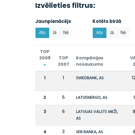
Izvēlieties filtrus:
Jaunpienācējs
Kotēts biržā
Abi
Jā
Nē
Abi
Jā
Nē
TOP
2008
TOP
Kompānijas
Vē
2007
nosaukums
1
1
SWEDBANK, AS
1
2
5
LATVENERGO, AS
3
6
LATVIJAS VALSTS MEŽI,
8
AS
4
3
SEB BANKA, AS