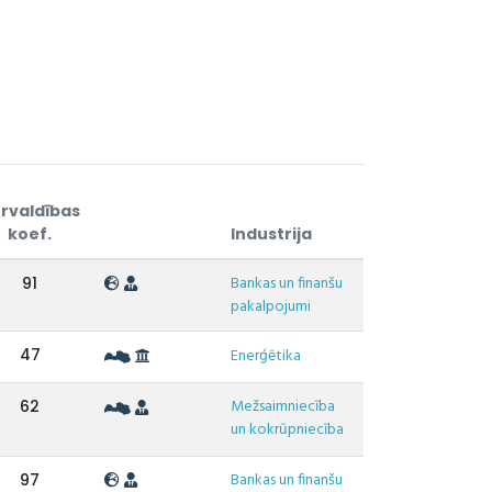
rvaldības
koef.
Industrija
Bankas un finanšu
91
pakalpojumi
47
Enerģētika
Mežsaimniecība
62
un kokrūpniecība
Bankas un finanšu
97