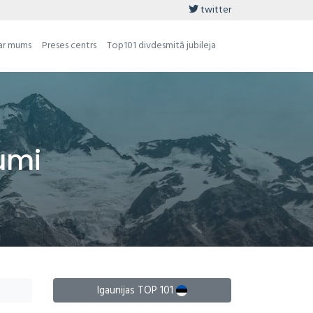
twitter
ar mums
Preses centrs
Top101 divdesmitā jubileja
umi
Igaunijas TOP 101