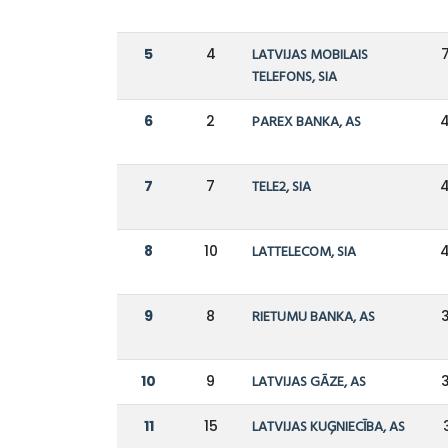
5
4
LATVIJAS MOBILAIS
TELEFONS, SIA
6
2
PAREX BANKA, AS
4
7
7
TELE2, SIA
4
8
10
LATTELECOM, SIA
4
9
8
RIETUMU BANKA, AS
10
9
LATVIJAS GĀZE, AS
11
15
LATVIJAS KUĢNIECĪBA, AS