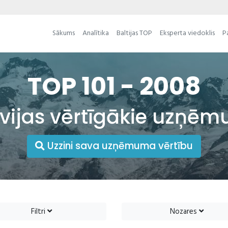
Sākums
Analītika
Baltijas TOP
Eksperta viedoklis
P
TOP 101 - 2008
tvijas vērtīgākie uzņēm
Uzzini sava uzņēmuma vērtību
Filtri
Nozares