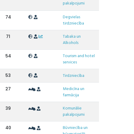
pakalpojumi
Degvielas
74
tirdzniecība
Tabaka un
71
Alkohols
Tourism and hotel
54
services
53
Tirdzniecība
Medicīna un
27
farmācija
Komunālie
39
pakalpojumi
Būvniecība un
40