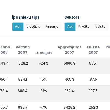
Īpašnieku tips
Sektors
Abi
Vietējais
Ārzemju
Abi
Privāts
Valsts
rtība
Vērtība
Apgrozījums
EBITDA
Pā
2008
2007
Izmaiņas
2007
2007
243.4
1626.2
-24%
5060.9
505.1
950.1
824.1
15%
405.3
87.5
73.4
668.4
31%
162.4
107.5
865.7
933.7
-7%
3428.2
252.3