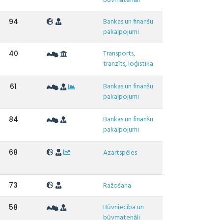
būvmateriāli
Bankas un finanšu
94
pakalpojumi
Transports,
40
tranzīts, loģistika
Bankas un finanšu
61
pakalpojumi
Bankas un finanšu
84
pakalpojumi
68
Azartspēles
73
Ražošana
Būvniecība un
58
būvmateriāli