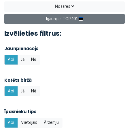
Nozares
Igaunijas TOP 101
Izvēlieties filtrus:
Jaunpienācējs
Abi
Jā
Nē
Kotēts biržā
Abi
Jā
Nē
Īpašnieku tips
Abi
Vietējais
Ārzemju