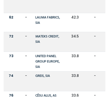
62
-
LAUMA FABRICS,
42.3
-
SIA
72
-
MATEKS CREDIT,
34.5
-
SIA
73
-
UNITED PANEL
33.8
-
GROUP EUROPE,
SIA
74
-
GREIS, SIA
33.8
-
76
-
CĒSU ALUS, AS
33.6
-