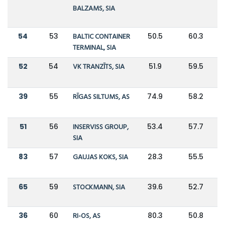
BALZAMS, SIA
54
53
BALTIC CONTAINER
50.5
60.3
TERMINAL, SIA
52
54
VK TRANZĪTS, SIA
51.9
59.5
39
55
RĪGAS SILTUMS, AS
74.9
58.2
51
56
INSERVISS GROUP,
53.4
57.7
SIA
83
57
GAUJAS KOKS, SIA
28.3
55.5
65
59
STOCKMANN, SIA
39.6
52.7
36
60
RI-OS, AS
80.3
50.8