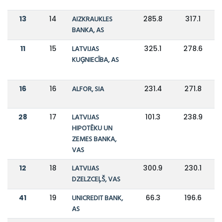
13
14
AIZKRAUKLES
285.8
317.1
BANKA, AS
11
15
LATVIJAS
325.1
278.6
KUĢNIECĪBA, AS
16
16
ALFOR, SIA
231.4
271.8
28
17
LATVIJAS
101.3
238.9
HIPOTĒKU UN
ZEMES BANKA,
VAS
12
18
LATVIJAS
300.9
230.1
DZELZCEĻŠ, VAS
41
19
UNICREDIT BANK,
66.3
196.6
AS