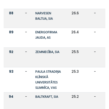
88
-
NARVESEN
26.6
-
BALTIJA, SIA
89
-
ENERGOFIRMA
26.4
-
JAUDA, AS
92
-
ZEMNIECĪBA, SIA
25.5
-
93
-
PAULA STRADIŅA
25.3
-
KLĪNISKĀ
UNIVERSITĀTES
SLIMNĪCA, VAS
94
-
BALTKRAFT, SIA
25.2
-