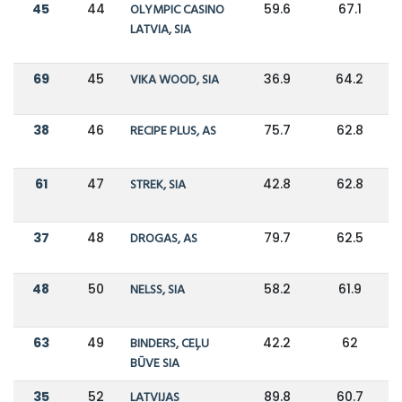
45
44
OLYMPIC CASINO
59.6
67.1
LATVIA, SIA
69
45
VIKA WOOD, SIA
36.9
64.2
38
46
RECIPE PLUS, AS
75.7
62.8
61
47
STREK, SIA
42.8
62.8
37
48
DROGAS, AS
79.7
62.5
48
50
NELSS, SIA
58.2
61.9
63
49
BINDERS, CEĻU
42.2
62
BŪVE SIA
35
52
LATVIJAS
89.8
60.7