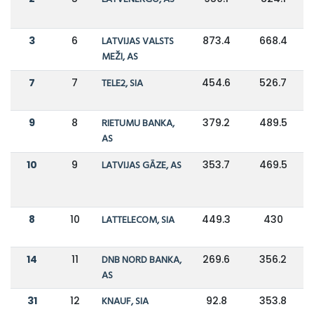
3
6
LATVIJAS VALSTS
873.4
668.4
MEŽI, AS
7
7
TELE2, SIA
454.6
526.7
9
8
RIETUMU BANKA,
379.2
489.5
AS
10
9
LATVIJAS GĀZE, AS
353.7
469.5
8
10
LATTELECOM, SIA
449.3
430
14
11
DNB NORD BANKA,
269.6
356.2
AS
31
12
KNAUF, SIA
92.8
353.8