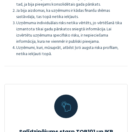
tad, ja bija pieejams konsolidētais gada pārskats.
Ja bija aizdomas, ka uzņēmums ir kādas finanšu shēmas
sastāvdaļa, tas topā netika iekļauts.
Uzņēmuma individuālais risks netika vērtēts, jo vērtēšanā tika
izmantota tikai gadu pārskatos sniegtā informācija. Lai
izvērtētu uzņēmuma specifisko risku, ir nepieciešama
informācija, kura ne vienmēr ir publiski pieejama.
Uzņēmumi, kuri, mūsuprāt, atbilst ļoti augsta riska profilam,
netika iekļauti topā.
Salīdzinājums starp TOP101 un IKP