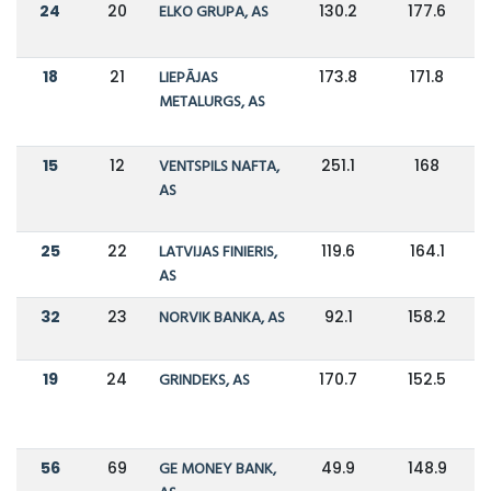
24
20
ELKO GRUPA, AS
130.2
177.6
18
21
LIEPĀJAS
173.8
171.8
METALURGS, AS
15
12
VENTSPILS NAFTA,
251.1
168
AS
25
22
LATVIJAS FINIERIS,
119.6
164.1
AS
32
23
NORVIK BANKA, AS
92.1
158.2
19
24
GRINDEKS, AS
170.7
152.5
56
69
GE MONEY BANK,
49.9
148.9