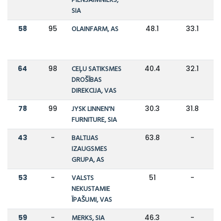
PIENSAIMNIEKS,
SIA
58
95
OLAINFARM, AS
48.1
33.1
64
98
CEĻU SATIKSMES
40.4
32.1
DROŠĪBAS
DIREKCIJA, VAS
78
99
JYSK LINNEN'N
30.3
31.8
FURNITURE, SIA
43
-
BALTIJAS
63.8
-
IZAUGSMES
GRUPA, AS
53
-
VALSTS
51
-
NEKUSTAMIE
ĪPAŠUMI, VAS
59
-
MERKS, SIA
46.3
-