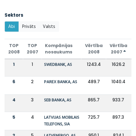
Sektors
Abi
Privāts
Valsts
TOP
TOP
Kompānijas
Vērtība
Vērtība
2008
2007
nosaukums
2008
2007
1
1
SWEDBANK, AS
1243.4
1626.2
6
2
PAREX BANKA, AS
489.7
1040.4
4
3
SEB BANKA, AS
865.7
933.7
5
4
LATVIJAS MOBILAIS
725.7
897.3
TELEFONS, SIA
2
5
LATVENERGO, AS
950.1
824.1