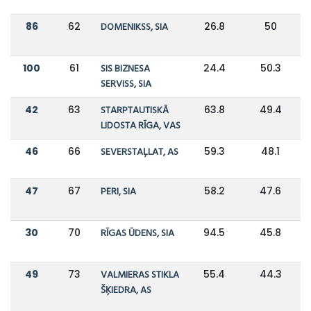
86
62
DOMENIKSS, SIA
26.8
50
100
61
SIS BIZNESA
24.4
50.3
SERVISS, SIA
42
63
STARPTAUTISKĀ
63.8
49.4
LIDOSTA RĪGA, VAS
46
66
SEVERSTAĻLAT, AS
59.3
48.1
47
67
PERI, SIA
58.2
47.6
30
70
RĪGAS ŪDENS, SIA
94.5
45.8
49
73
VALMIERAS STIKLA
55.4
44.3
ŠĶIEDRA, AS