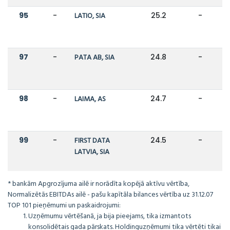
95
-
LATIO, SIA
25.2
-
97
-
PATA AB, SIA
24.8
-
98
-
LAIMA, AS
24.7
-
99
-
FIRST DATA
24.5
-
LATVIA, SIA
* bankām Apgrozījuma ailē ir norādīta kopējā aktīvu vērtība,
Normalizētās EBITDAs ailē - pašu kapītāla bilances vērtība uz 31.12.07
TOP 101 pieņēmumi un paskaidrojumi:
Uzņēmumu vērtēšanā, ja bija pieejams, tika izmantots
konsolidētais gada pārskats. Holdinguzņēmumi tika vērtēti tikai