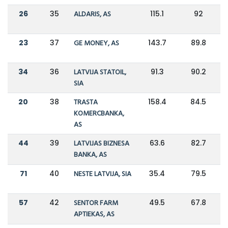
26
35
ALDARIS, AS
115.1
92
23
37
GE MONEY, AS
143.7
89.8
34
36
LATVIJA STATOIL,
91.3
90.2
SIA
20
38
TRASTA
158.4
84.5
KOMERCBANKA,
AS
44
39
LATVIJAS BIZNESA
63.6
82.7
BANKA, AS
71
40
NESTE LATVIJA, SIA
35.4
79.5
57
42
SENTOR FARM
49.5
67.8
APTIEKAS, AS