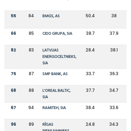
55
84
BMGS, AS
50.4
38
66
85
CIDO GRUPA, SIA
38.7
37.9
82
83
LATVIJAS
28.4
38.1
ENERGOCELTNIEKS,
SIA
75
87
SMP BANK, AS
33.7
36.3
68
88
L'OREAL BALTIC,
37.7
34.7
SIA
67
94
RAMITEH, SIA
38.4
33.6
96
89
RĪGAS
24.8
34.3