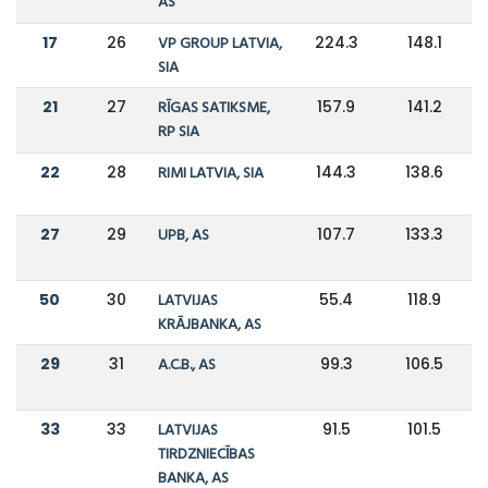
AS
17
26
VP GROUP LATVIA,
224.3
148.1
SIA
21
27
RĪGAS SATIKSME,
157.9
141.2
RP SIA
22
28
RIMI LATVIA, SIA
144.3
138.6
27
29
UPB, AS
107.7
133.3
50
30
LATVIJAS
55.4
118.9
KRĀJBANKA, AS
29
31
A.C.B., AS
99.3
106.5
33
33
LATVIJAS
91.5
101.5
TIRDZNIECĪBAS
BANKA, AS