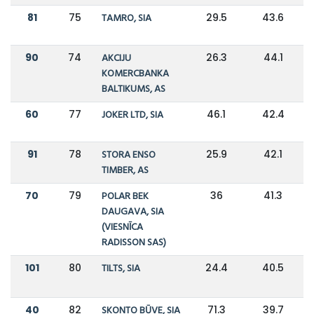
81
75
TAMRO, SIA
29.5
43.6
90
74
AKCIJU
26.3
44.1
KOMERCBANKA
BALTIKUMS, AS
60
77
JOKER LTD, SIA
46.1
42.4
91
78
STORA ENSO
25.9
42.1
TIMBER, AS
70
79
POLAR BEK
36
41.3
DAUGAVA, SIA
(VIESNĪCA
RADISSON SAS)
101
80
TILTS, SIA
24.4
40.5
40
82
SKONTO BŪVE, SIA
71.3
39.7