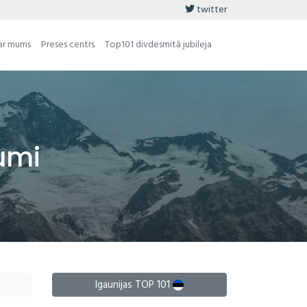
twitter
ar mums
Preses centrs
Top101 divdesmitā jubileja
umi
Igaunijas TOP 101