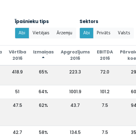
Īpašnieku tips
Sektors
Abi
Vietējais
Ārzemju
Abi
Privāts
Valsts
a
Vērtība
Izmaiņas
Apgrozījums
EBITDA
Pārval
2016
2016
2016
koe
418.9
65%
223.3
72.0
2
51
64%
1001.9
101.2
6
47.5
62%
43.7
7.5
9
42.7
58%
134.5
7.5
3