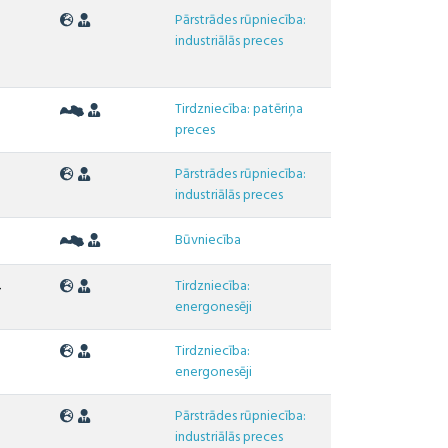
Pārstrādes rūpniecība:
3
industriālās preces
Tirdzniecība: patēriņa
preces
Pārstrādes rūpniecība:
3
industriālās preces
6
Būvniecība
Tirdzniecība:
4
energonesēji
Tirdzniecība:
6
energonesēji
Pārstrādes rūpniecība:
6
industriālās preces