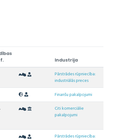
dības
f.
Industrija
Pārstrādes rūpniecība:
9
industriālās preces
0
Finanšu pakalpojumi
Citi komerciālie
4
pakalpojumi
Pārstrādes rūpniecība:
5