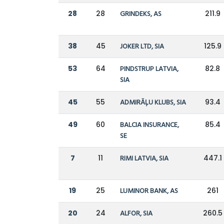
28
28
GRINDEKS, AS
211.9
38
45
JOKER LTD, SIA
125.9
53
64
PINDSTRUP LATVIA,
82.8
SIA
45
55
ADMIRĀĻU KLUBS, SIA
93.4
49
60
BALCIA INSURANCE,
85.4
SE
7
11
RIMI LATVIA, SIA
447.1
19
25
LUMINOR BANK, AS
261
20
24
ALFOR, SIA
260.5