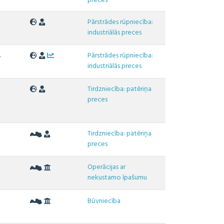
preces
Pārstrādes rūpniecība:
2
industriālās preces
Pārstrādes rūpniecība:
4
industriālās preces
Tirdzniecība: patēriņa
6
preces
Tirdzniecība: patēriņa
preces
Operācijas ar
3
nekustamo īpašumu
Būvniecība