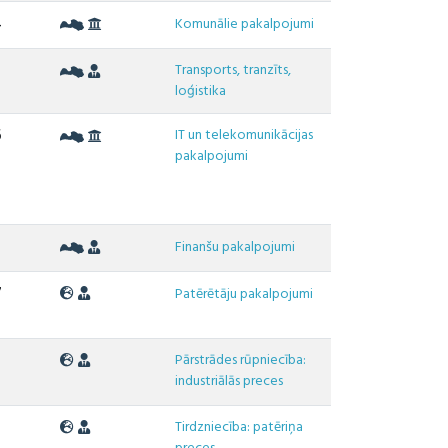
4
Komunālie pakalpojumi
Transports, tranzīts,
2
loģistika
IT un telekomunikācijas
5
pakalpojumi
7
Finanšu pakalpojumi
7
Patērētāju pakalpojumi
Pārstrādes rūpniecība:
industriālās preces
Tirdzniecība: patēriņa
6