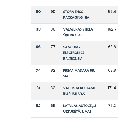
80
90
STORA ENSO
57.4
PACKAGING, SIA
33
36
VALMIERAS STIKLA
162.7
ŠĶIEDRA, AS
66
77
SAMSUNG
68.8
ELECTRONICS
BALTICS, SIA
74
82
FIRMA MADARA 89,
63.8
SIA
31
32
VALSTS NEKUSTAMIE
171.4
ĪPAŠUMI, VAS
62
66
LATVIJAS AUTOCEĻU
75.2
UZTURĒTĀJS, VAS