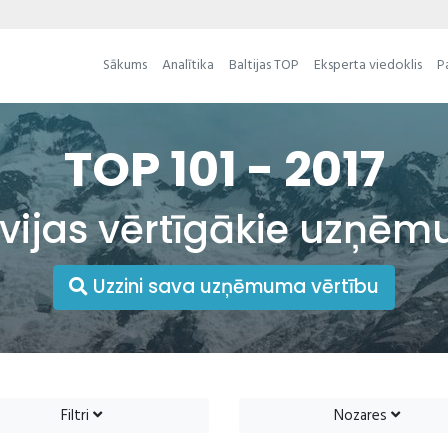
Sākums
Analītika
Baltijas TOP
Eksperta viedoklis
P
TOP 101 - 2017
tvijas vērtīgākie uzņēm
Uzzini sava uzņēmuma vērtību
Filtri
Nozares