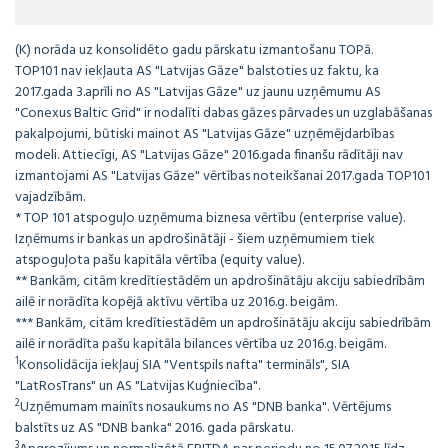
(K) norāda uz konsolidēto gadu pārskatu izmantošanu TOPā.
TOP101 nav iekļauta AS "Latvijas Gāze" balstoties uz faktu, ka
2017.gada 3.aprīli no AS "Latvijas Gāze" uz jaunu uzņēmumu AS
"Conexus Baltic Grid" ir nodalīti dabas gāzes pārvades un uzglabāšanas
pakalpojumi, būtiski mainot AS "Latvijas Gāze" uzņēmējdarbības
modeli. Attiecīgi, AS "Latvijas Gāze" 2016.gada finanšu rādītāji nav
izmantojami AS "Latvijas Gāze" vērtības noteikšanai 2017.gada TOP101
vajadzībām.
* TOP 101 atspoguļo uzņēmuma biznesa vērtību (enterprise value).
Izņēmums ir bankas un apdrošinātāji - šiem uzņēmumiem tiek
atspoguļota pašu kapitāla vērtība (equity value).
** Bankām, citām kredītiestādēm un apdrošinātāju akciju sabiedrībām
ailē ir norādīta kopējā aktīvu vērtība uz 2016.g. beigām.
*** Bankām, citām kredītiestādēm un apdrošinātāju akciju sabiedrībām
ailē ir norādīta pašu kapitāla bilances vērtība uz 2016.g. beigām.
1
Konsolidācija iekļauj SIA "Ventspils nafta" termināls", SIA
"LatRosTrans" un AS "Latvijas Kuģniecība".
2
Uzņēmumam mainīts nosaukums no AS "DNB banka". Vērtējums
balstīts uz AS "DNB banka" 2016. gada pārskatu.
3