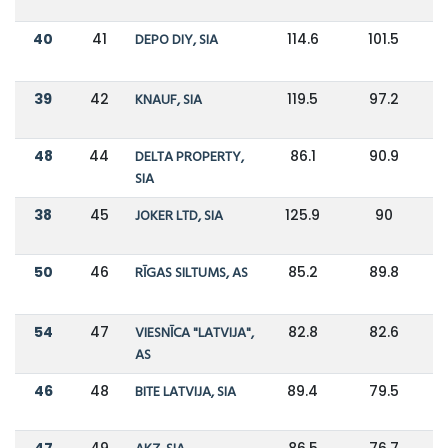
40
41
DEPO DIY, SIA
114.6
101.5
39
42
KNAUF, SIA
119.5
97.2
48
44
DELTA PROPERTY,
86.1
90.9
SIA
38
45
JOKER LTD, SIA
125.9
90
50
46
RĪGAS SILTUMS, AS
85.2
89.8
54
47
VIESNĪCA "LATVIJA",
82.8
82.6
AS
46
48
BITE LATVIJA, SIA
89.4
79.5
47
49
86.5
76.7