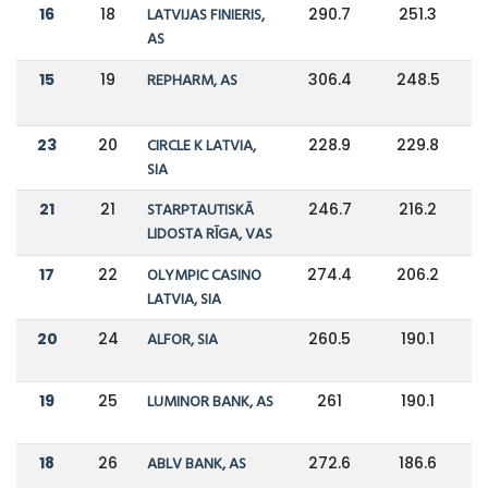
16
18
LATVIJAS FINIERIS,
290.7
251.3
AS
15
19
REPHARM, AS
306.4
248.5
23
20
CIRCLE K LATVIA,
228.9
229.8
SIA
21
21
STARPTAUTISKĀ
246.7
216.2
LIDOSTA RĪGA, VAS
17
22
OLYMPIC CASINO
274.4
206.2
LATVIA, SIA
20
24
ALFOR, SIA
260.5
190.1
19
25
LUMINOR BANK, AS
261
190.1
18
26
ABLV BANK, AS
272.6
186.6