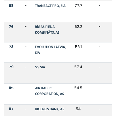
58
-
TRANSACT PRO, SIA
77.7
-
76
-
RĪGAS PIENA
62.2
-
KOMBINĀTS, AS
78
-
EVOLUTION LATVIA,
58.1
-
SIA
79
-
SS, SIA
57.4
-
85
-
AIR BALTIC
54.5
-
CORPORATION, AS
87
-
RIGENSIS BANK, AS
54
-