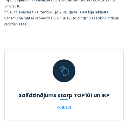
Apgrozījums un normalizētā EBITDA par periodu no 15.07.2015 līdz
31.12.2016.
4
Ir jaunpienācējs tikai tehniski, jo 2016. gada TOPā bija iekļauta
uzņēmuma mātes sabiedrība SIA "Tele2 Holdings", kas šobrīd ir tikusi
reorganizēta.
Salīdzinājums starp TOP101 un IKP
Apskatīt