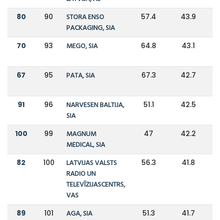
80
90
STORA ENSO
57.4
43.9
PACKAGING, SIA
70
93
MEGO, SIA
64.8
43.1
67
95
PATA, SIA
67.3
42.7
91
96
NARVESEN BALTIJA,
51.1
42.5
SIA
100
99
MAGNUM
47
42.2
MEDICAL, SIA
82
100
LATVIJAS VALSTS
56.3
41.8
RADIO UN
TELEVĪZIJASCENTRS,
VAS
89
101
AGA, SIA
51.3
41.7