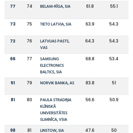
77
74
BELAM-RĪGA, SIA
61.8
55.1
73
75
TIETO LATVIA, SIA
63.9
54.3
72
76
LATVIJAS PASTS,
64.3
54.3
VAS
66
77
SAMSUNG
68.8
53.4
ELECTRONICS
BALTICS, SIA
51
79
NORVIK BANKA, AS
83.8
51
81
80
PAULA STRADIŅA
56.6
50.9
KLĪNISKĀ
UNIVERSITĀTES
SLIMNĪCA, VSIA
98
81
LINSTOW, SIA
47.6
50