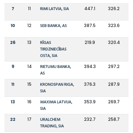
7
11
RIMI LATVIA, SIA
447.1
326.2
10
12
SEB BANKA, AS
387.5
323.6
26
13
RĪGAS
219.9
320.4
TIRDZNIECĪBAS
OSTA, SIA
9
14
RIETUMU BANKA,
394.3
297.2
AS
11
15
KRONOSPAN RIGA,
376.3
287.9
SIA
13
16
MAXIMA LATVIJA,
353.9
269.7
SIA
22
17
URALCHEM
232.7
258.7
TRADING, SIA