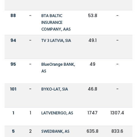
88
-
BTA BALTIC
53.8
-
INSURANCE
COMPANY, AAS
94
-
TV 3 LATVIA, SIA
49.1
-
95
-
BlueOrange BANK,
49
-
AS
101
-
BYKO-LAT, SIA
46.8
-
1
1
LATVENERGO, AS
1747
1307.4
5
2
SWEDBANK, AS
635.8
833.6