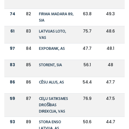
74
82
FIRMA MADARA 89,
63.8
49.3
SIA
61
83
LATVIJAS LOTO,
75.7
48.6
VAS
97
84
EXPOBANK, AS
47.7
48.1
83
85
STORENT, SIA
56.1
48
86
86
CĒSU ALUS, AS
54.4
47.7
59
87
CEĻU SATIKSMES
76.9
47.5
DROŠĪBAS
DIREKCIJA, VAS
93
89
STORA ENSO
50.6
44.7
LATVIJA, AS