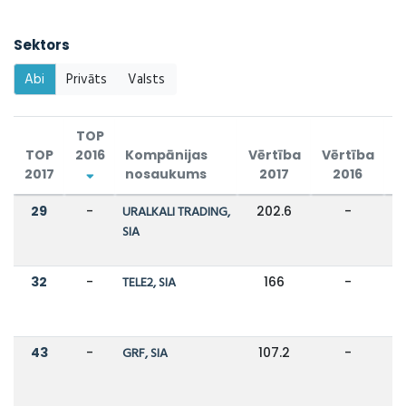
Sektors
Abi
Privāts
Valsts
TOP
TOP
2016
Kompānijas
Vērtība
Vērtība
2017
nosaukums
2017
2016
I
29
-
URALKALI TRADING,
202.6
-
SIA
32
-
TELE2, SIA
166
-
43
-
GRF, SIA
107.2
-