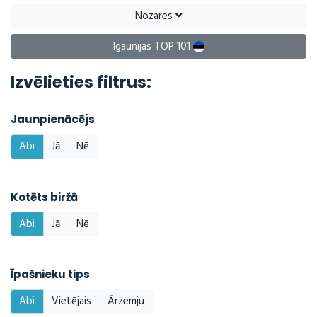
Nozares
Igaunijas TOP 101
Izvēlieties filtrus:
Jaunpienācējs
Abi
Jā
Nē
Kotēts biržā
Abi
Jā
Nē
Īpašnieku tips
Abi
Vietējais
Ārzemju