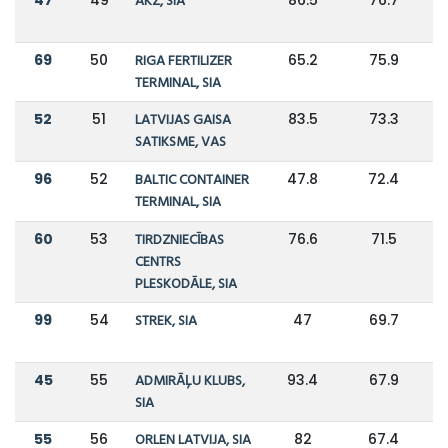
AKZ, SIA
69
50
RIGA FERTILIZER
65.2
75.9
TERMINAL, SIA
52
51
LATVIJAS GAISA
83.5
73.3
SATIKSME, VAS
96
52
BALTIC CONTAINER
47.8
72.4
TERMINAL, SIA
60
53
TIRDZNIECĪBAS
76.6
71.5
CENTRS
PLESKODĀLE, SIA
99
54
STREK, SIA
47
69.7
45
55
ADMIRĀĻU KLUBS,
93.4
67.9
SIA
55
56
ORLEN LATVIJA, SIA
82
67.4