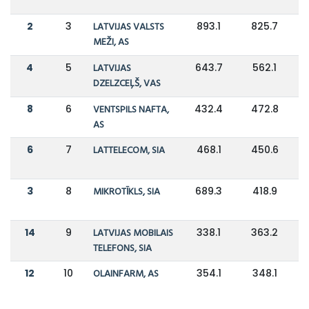
2
3
LATVIJAS VALSTS
893.1
825.7
MEŽI, AS
4
5
LATVIJAS
643.7
562.1
DZELZCEĻŠ, VAS
8
6
VENTSPILS NAFTA,
432.4
472.8
AS
6
7
LATTELECOM, SIA
468.1
450.6
3
8
MIKROTĪKLS, SIA
689.3
418.9
14
9
LATVIJAS MOBILAIS
338.1
363.2
TELEFONS, SIA
12
10
OLAINFARM, AS
354.1
348.1