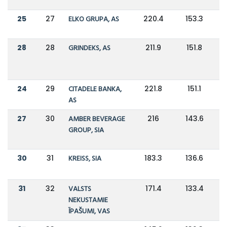
25
27
ELKO GRUPA, AS
220.4
153.3
28
28
GRINDEKS, AS
211.9
151.8
24
29
CITADELE BANKA,
221.8
151.1
AS
27
30
AMBER BEVERAGE
216
143.6
GROUP, SIA
30
31
KREISS, SIA
183.3
136.6
31
32
VALSTS
171.4
133.4
NEKUSTAMIE
ĪPAŠUMI, VAS