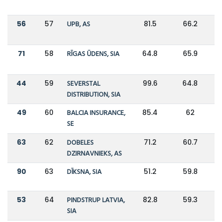
56
57
UPB, AS
81.5
66.2
71
58
RĪGAS ŪDENS, SIA
64.8
65.9
44
59
SEVERSTAL
99.6
64.8
DISTRIBUTION, SIA
49
60
BALCIA INSURANCE,
85.4
62
SE
63
62
DOBELES
71.2
60.7
DZIRNAVNIEKS, AS
90
63
DĪKSNA, SIA
51.2
59.8
53
64
PINDSTRUP LATVIA,
82.8
59.3
SIA