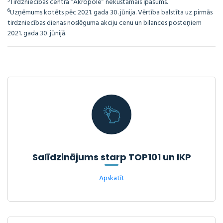
5
Tirdzniecības centra “Akropole” nekustamais īpašums.
6
Uzņēmums kotēts pēc 2021. gada 30. jūnija. Vērtība balstīta uz pirmās
tirdzniecības dienas noslēguma akciju cenu un bilances posteņiem
2021. gada 30. jūnijā.
Salīdzinājums starp TOP101 un IKP
Apskatīt