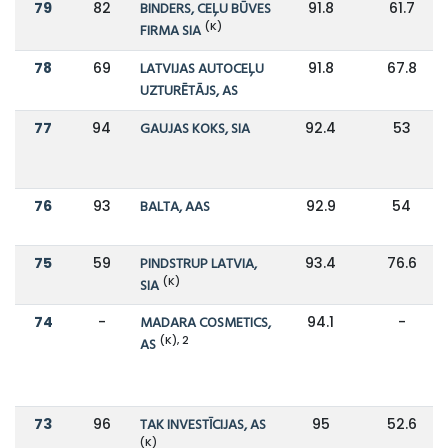
79
82
BINDERS, CEĻU BŪVES
91.8
61.7
(K)
FIRMA SIA
78
69
LATVIJAS AUTOCEĻU
91.8
67.8
UZTURĒTĀJS, AS
77
94
GAUJAS KOKS, SIA
92.4
53
76
93
BALTA, AAS
92.9
54
75
59
PINDSTRUP LATVIA,
93.4
76.6
(K)
SIA
74
-
MADARA COSMETICS,
94.1
-
(K), 2
AS
73
96
TAK INVESTĪCIJAS, AS
95
52.6
(K)