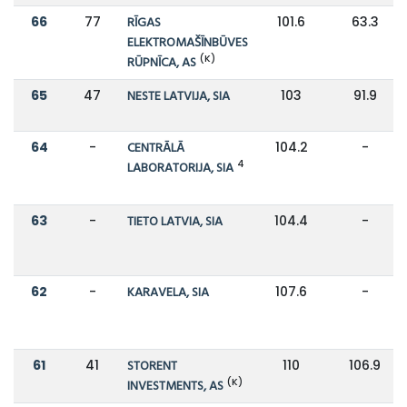
66
77
RĪGAS
101.6
63.3
ELEKTROMAŠĪNBŪVES
(K)
RŪPNĪCA, AS
65
47
NESTE LATVIJA, SIA
103
91.9
64
-
CENTRĀLĀ
104.2
-
4
LABORATORIJA, SIA
63
-
TIETO LATVIA, SIA
104.4
-
62
-
KARAVELA, SIA
107.6
-
61
41
STORENT
110
106.9
(K)
INVESTMENTS, AS