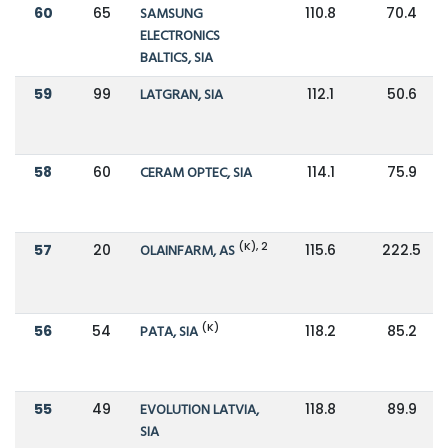
60
65
SAMSUNG
110.8
70.4
ELECTRONICS
BALTICS, SIA
59
99
LATGRAN, SIA
112.1
50.6
58
60
CERAM OPTEC, SIA
114.1
75.9
(K), 2
57
20
OLAINFARM, AS
115.6
222.5
(K)
56
54
PATA, SIA
118.2
85.2
55
49
EVOLUTION LATVIA,
118.8
89.9
SIA