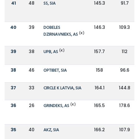
41
48
SS, SIA
145.3
91.7
40
39
DOBELES
146.3
109.3
(K)
DZIRNAVNIEKS, AS
(K)
39
38
UPB, AS
157.7
112
38
46
OPTIBET, SIA
158
96.6
37
33
CIRCLE K LATVIA, SIA
164.1
144.8
(K)
36
26
GRINDEKS, AS
165.5
178.6
35
40
AKZ, SIA
166.2
107.9