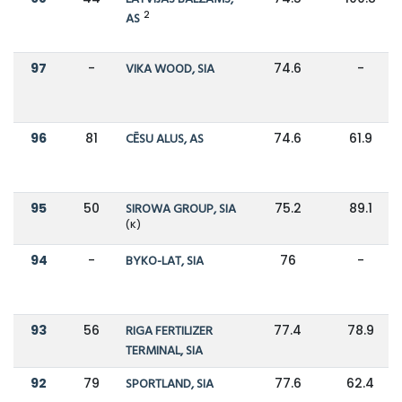
2
AS
97
-
VIKA WOOD, SIA
74.6
-
96
81
CĒSU ALUS, AS
74.6
61.9
95
50
SIROWA GROUP, SIA
75.2
89.1
(K)
94
-
BYKO-LAT, SIA
76
-
93
56
RIGA FERTILIZER
77.4
78.9
TERMINAL, SIA
92
79
SPORTLAND, SIA
77.6
62.4