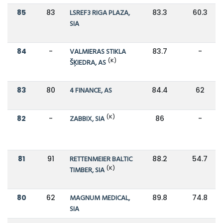
85
83
LSREF3 RIGA PLAZA,
83.3
60.3
SIA
84
-
VALMIERAS STIKLA
83.7
-
(K)
ŠĶIEDRA, AS
83
80
4 FINANCE, AS
84.4
62
(K)
82
-
ZABBIX, SIA
86
-
81
91
RETTENMEIER BALTIC
88.2
54.7
(K)
TIMBER, SIA
80
62
MAGNUM MEDICAL,
89.8
74.8
SIA