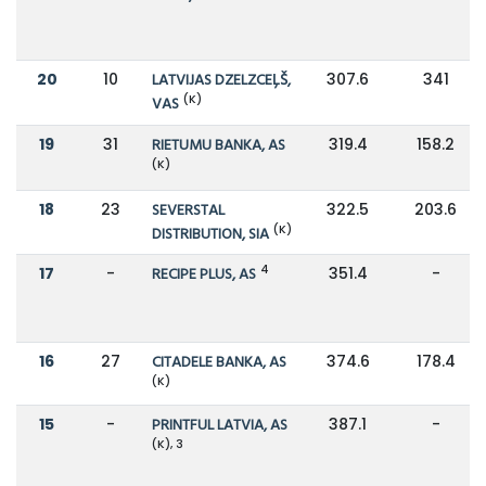
20
10
LATVIJAS DZELZCEĻŠ,
307.6
341
(K)
VAS
19
31
RIETUMU BANKA, AS
319.4
158.2
(K)
18
23
SEVERSTAL
322.5
203.6
(K)
DISTRIBUTION, SIA
4
17
-
RECIPE PLUS, AS
351.4
-
16
27
CITADELE BANKA, AS
374.6
178.4
(K)
15
-
PRINTFUL LATVIA, AS
387.1
-
(K), 3