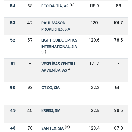
(K)
54
68
ECO BALTIA, AS
118.9
68
53
42
PAUL MASON
120
101.7
PROPERTIES, SIA
52
57
LIGHT GUIDE OPTICS
120.6
78.5
INTERNATIONAL, SIA
(K)
51
-
VESELĪBAS CENTRU
121.2
-
4
APVIENĪBA, AS
50
98
C.T.CO, SIA
122.2
51.1
49
45
KREISS, SIA
122.8
99.5
(K)
48
70
SANITEX, SIA
123.4
67.8