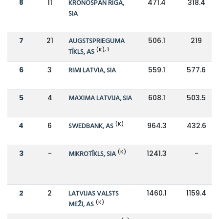
8
11
KRONOSPAN RIGA,
471.4
318.4
SIA
7
21
AUGSTSPRIEGUMA
506.1
219
(K), 1
TĪKLS, AS
6
3
RIMI LATVIA, SIA
559.1
577.6
5
4
MAXIMA LATVIJA, SIA
608.1
503.5
(K)
4
6
SWEDBANK, AS
964.3
432.6
(K)
3
-
MIKROTĪKLS, SIA
1241.3
-
2
2
LATVIJAS VALSTS
1460.1
1159.4
(K)
MEŽI, AS