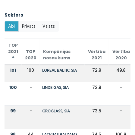
Sektors
Abi
Privāts
Valsts
TOP
2021
TOP
Kompānijas
Vērtība
Vērtība
2020
nosaukums
2021
2020
101
100
LOREAL BALTIC, SIA
72.9
49.8
100
-
LINDE GAS, SIA
72.9
-
99
-
GROGLASS, SIA
73.5
-
98
44
LATVIJAS BALZAMS,
74.5
100.8