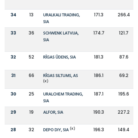
34
13
URALKALI TRADING,
171.3
266.4
SIA
33
36
SCHWENK LATVIJA,
174.7
121.7
SIA
32
52
RĪGAS ŪDENS, SIA
181.3
87.6
31
66
RĪGAS SILTUMS, AS
186.1
69.2
(K)
30
25
URALCHEM TRADING,
187.1
195.6
SIA
29
19
ALFOR, SIA
190.3
227.2
(K)
28
32
DEPO DIY, SIA
196.3
149.4