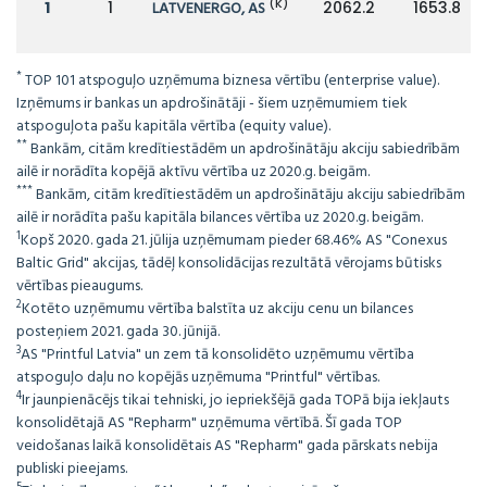
(K)
1
1
LATVENERGO, AS
2062.2
1653.8
*
TOP 101 atspoguļo uzņēmuma biznesa vērtību (enterprise value).
Izņēmums ir bankas un apdrošinātāji - šiem uzņēmumiem tiek
atspoguļota pašu kapitāla vērtība (equity value).
**
Bankām, citām kredītiestādēm un apdrošinātāju akciju sabiedrībām
ailē ir norādīta kopējā aktīvu vērtība uz 2020.g. beigām.
***
Bankām, citām kredītiestādēm un apdrošinātāju akciju sabiedrībām
ailē ir norādīta pašu kapitāla bilances vērtība uz 2020.g. beigām.
1
Kopš 2020. gada 21. jūlija uzņēmumam pieder 68.46% AS "Conexus
Baltic Grid" akcijas, tādēļ konsolidācijas rezultātā vērojams būtisks
vērtības pieaugums.
2
Kotēto uzņēmumu vērtība balstīta uz akciju cenu un bilances
posteņiem 2021. gada 30. jūnijā.
3
AS "Printful Latvia" un zem tā konsolidēto uzņēmumu vērtība
atspoguļo daļu no kopējās uzņēmuma "Printful" vērtības.
4
Ir jaunpienācējs tikai tehniski, jo iepriekšējā gada TOPā bija iekļauts
konsolidētajā AS "Repharm" uzņēmuma vērtībā. Šī gada TOP
veidošanas laikā konsolidētais AS "Repharm" gada pārskats nebija
publiski pieejams.