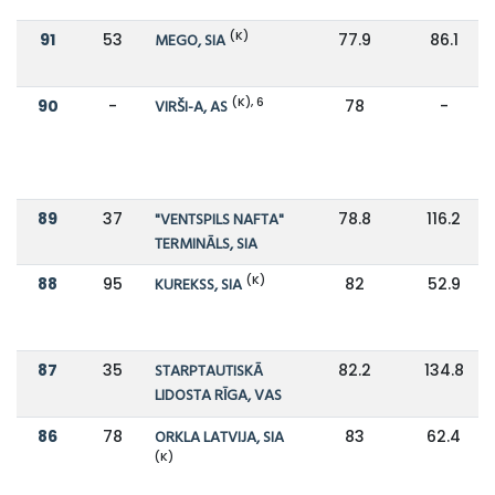
(K)
91
53
MEGO, SIA
77.9
86.1
(K), 6
90
-
VIRŠI-A, AS
78
-
89
37
"VENTSPILS NAFTA"
78.8
116.2
TERMINĀLS, SIA
(K)
88
95
KUREKSS, SIA
82
52.9
87
35
STARPTAUTISKĀ
82.2
134.8
LIDOSTA RĪGA, VAS
86
78
ORKLA LATVIJA, SIA
83
62.4
(K)