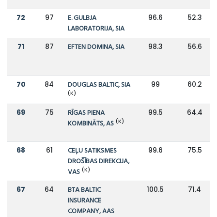
72
97
E. GULBJA
96.6
52.3
LABORATORIJA, SIA
71
87
EFTEN DOMINA, SIA
98.3
56.6
70
84
DOUGLAS BALTIC, SIA
99
60.2
(K)
69
75
RĪGAS PIENA
99.5
64.4
(K)
KOMBINĀTS, AS
68
61
CEĻU SATIKSMES
99.6
75.5
DROŠĪBAS DIREKCIJA,
(K)
VAS
67
64
BTA BALTIC
100.5
71.4
INSURANCE
COMPANY, AAS