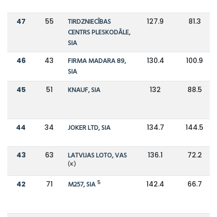
47
55
TIRDZNIECĪBAS
127.9
81.3
CENTRS PLESKODĀLE,
SIA
46
43
FIRMA MADARA 89,
130.4
100.9
SIA
45
51
KNAUF, SIA
132
88.5
44
34
JOKER LTD, SIA
134.7
144.5
43
63
LATVIJAS LOTO, VAS
136.1
72.2
(K)
5
42
71
M257, SIA
142.4
66.7