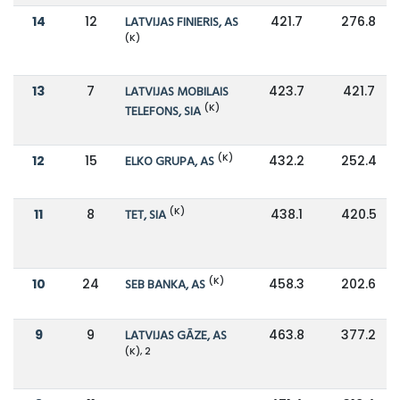
14
12
LATVIJAS FINIERIS, AS
421.7
276.8
(K)
13
7
LATVIJAS MOBILAIS
423.7
421.7
(K)
TELEFONS, SIA
(K)
12
15
ELKO GRUPA, AS
432.2
252.4
(K)
11
8
TET, SIA
438.1
420.5
(K)
10
24
SEB BANKA, AS
458.3
202.6
9
9
LATVIJAS GĀZE, AS
463.8
377.2
(K), 2