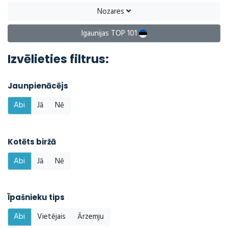
Nozares
Igaunijas TOP 101
Izvēlieties filtrus:
Jaunpienācējs
Abi
Jā
Nē
Kotēts biržā
Abi
Jā
Nē
Īpašnieku tips
Abi
Vietējais
Ārzemju