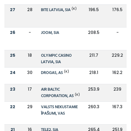
(K)
27
28
BITE LATVIJA, SIA
196.5
176.5
26
-
JOOM, SIA
208.5
-
25
18
OLYMPIC CASINO
211.7
229.2
LATVIA, SIA
(K)
24
30
DROGAS, AS
218.1
162.2
23
17
AIR BALTIC
253.9
239
(K)
CORPORATION, AS
22
29
VALSTS NEKUSTAMIE
260.3
167.3
ĪPAŠUMI, VAS
21
16
TELE2, SIA
265.4
251.9