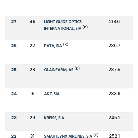
27
46
LIGHT GUIDE OPTICS
218.6
1
(K)
INTERNATIONAL, SIA
(K)
26
22
PATA, SIA
230.7
2
(K)
25
28
OLAINFARM, AS
237.5
1
24
15
AKZ, SIA
238.9
3
23
29
KREISS, SIA
245.2
1
(K)
22
31
SMARTLYNX AIRLINES, SIA
252.1
1