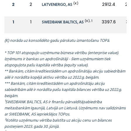
(K)
2
2
LATVENERGO, AS
2912.4
24
(K), 1
1
1
SWEDBANK BALTICS, AS
3397.6
31
(K) norāda uz konsolidēto gadu pārskatu izmantošanu TOPā.
* TOP 101 atspoguļo uzņēmuma biznesa vērtību (enterprise value).
Izņēmums ir bankas un apdrošinātāji - šiem uzņēmumiem tiek
atspoguļota pašu kapitāla vērtība (equity value).
** Bankām, citām kredītiestādēm un apdrošinātāju akciju sabiedrībām
ailē ir norādīta kopējā aktīvu vērtība uz 2022.g. beigām.
*** Bankām, citām kredītiestādēm un apdrošinātāju akciju
sabiedrībām ailē ir norādīta pašu kapitāla bilances vērtība uz 2022.g.
beigām
.
¹SWEDBANK BALTICS, AS ir finanšu pārvaldītājsabiedrība
meitasbankām Igaunijā, Latvijā un Lietuvā. Uzņēmums nav salīdzināms
ar SWEDBANK, AS iepriekšējos TOPos.
²Kotēto uzņēmumu vērtība balstīta uz akciju cenu un bilances
posteņiem 2023. gada 30. jūnijā.