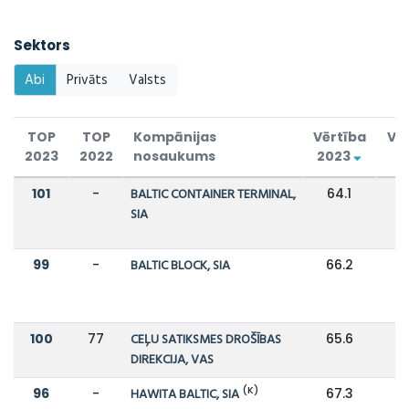
Sektors
Abi
Privāts
Valsts
TOP
TOP
Kompānijas
Vērtība
Vē
2023
2022
nosaukums
2023
2
101
-
BALTIC CONTAINER TERMINAL,
64.1
SIA
99
-
BALTIC BLOCK, SIA
66.2
100
77
CEĻU SATIKSMES DROŠĪBAS
65.6
8
DIREKCIJA, VAS
(K)
96
-
HAWITA BALTIC, SIA
67.3