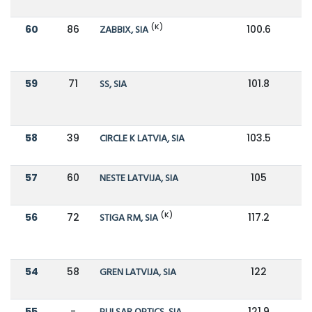
(K)
60
86
ZABBIX, SIA
100.6
7
59
71
SS, SIA
101.8
9
58
39
CIRCLE K LATVIA, SIA
103.5
1
57
60
NESTE LATVIJA, SIA
105
1
(K)
56
72
STIGA RM, SIA
117.2
54
58
GREN LATVIJA, SIA
122
1
55
-
121.9