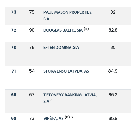
73
75
PAUL MASON PROPERTIES,
82
9
SIA
(K)
72
90
DOUGLAS BALTIC, SIA
82.8
7
70
78
EFTEN DOMINA, SIA
85
8
71
54
STORA ENSO LATVIJA, AS
84.9
68
67
TIETOVERY BANKING LATVIA,
86.2
9
6
SIA
(K), 2
69
73
VIRŠI-A, AS
85.9
9