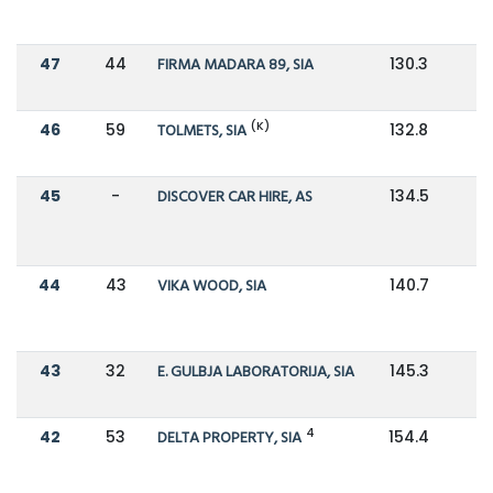
47
44
FIRMA MADARA 89, SIA
130.3
(K)
46
59
TOLMETS, SIA
132.8
45
-
DISCOVER CAR HIRE, AS
134.5
44
43
VIKA WOOD, SIA
140.7
1
43
32
E. GULBJA LABORATORIJA, SIA
145.3
1
4
42
53
DELTA PROPERTY, SIA
154.4