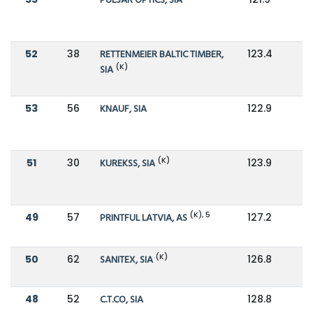
PULSAR OPTICS, SIA
52
38
RETTENMEIER BALTIC TIMBER,
123.4
1
(K)
SIA
53
56
KNAUF, SIA
122.9
1
(K)
51
30
KUREKSS, SIA
123.9
1
(K), 5
49
57
PRINTFUL LATVIA, AS
127.2
1
(K)
50
62
SANITEX, SIA
126.8
1
48
52
C.T.CO, SIA
128.8
1