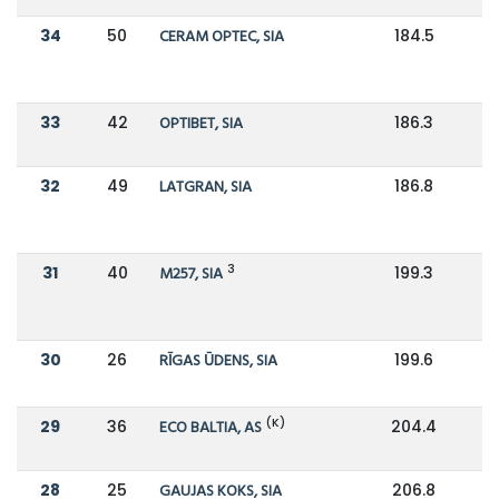
34
50
CERAM OPTEC, SIA
184.5
33
42
OPTIBET, SIA
186.3
1
32
49
LATGRAN, SIA
186.8
1
3
31
40
M257, SIA
199.3
1
30
26
RĪGAS ŪDENS, SIA
199.6
1
(K)
29
36
ECO BALTIA, AS
204.4
1
28
25
GAUJAS KOKS, SIA
206.8
2