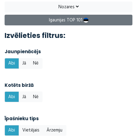
Nozares
Igaunijas TOP 101
Izvēlieties filtrus:
Jaunpienācējs
Abi
Jā
Nē
Kotēts biržā
Abi
Jā
Nē
Īpašnieku tips
Abi
Vietējais
Ārzemju