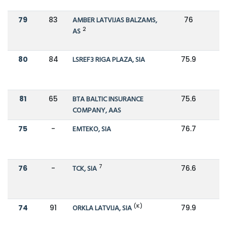
79
83
AMBER LATVIJAS BALZAMS,
76
7
2
AS
80
84
LSREF3 RIGA PLAZA, SIA
75.9
7
81
65
BTA BALTIC INSURANCE
75.6
COMPANY, AAS
75
-
EMTEKO, SIA
76.7
7
76
-
TCK, SIA
76.6
(K)
74
91
ORKLA LATVIJA, SIA
79.9