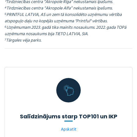
³Tirdzniecības centra “Akropole Rīga” nekustamais īpašums.
⁴Tirdzniecības centra “Akropole Alfa” nekustamais īpašums.
⁵PRINTFUL LATVIA, AS un zem tā konsolidēto uzņēmumu vērtība
atspoguļo daļu no kopējās uzņēmuma "Printful" vērtības.
⁶Uzņēmumam 2023. gadā tika mainīts nosaukums. 2022. gada TOPā
uzņēmuma nosaukums bija TIETO LATVIA, SIA.
⁷Tārgales vēja parks.
Salīdzinājums starp TOP101 un IKP
Apskatīt