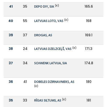
(K)
41
35
DEPO DIY, SIA
165.6
1
(K)
40
55
LATVIJAS LOTO, VAS
168
1
39
37
DROGAS, AS
169.1
1
(K)
38
24
LATVIJAS DZELZCEĻŠ, VAS
171.3
2
37
34
SCHWENK LATVIJA, SIA
174.8
1
36
41
DOBELES DZIRNAVNIEKS, AS
180
1
(K)
(K)
35
33
RĪGAS SILTUMS, AS
181
1