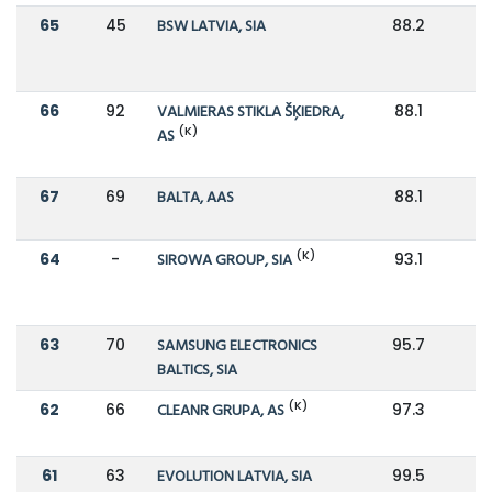
65
45
BSW LATVIA, SIA
88.2
1
66
92
VALMIERAS STIKLA ŠĶIEDRA,
88.1
7
(K)
AS
67
69
BALTA, AAS
88.1
9
(K)
64
-
SIROWA GROUP, SIA
93.1
63
70
SAMSUNG ELECTRONICS
95.7
9
BALTICS, SIA
(K)
62
66
CLEANR GRUPA, AS
97.3
9
61
63
EVOLUTION LATVIA, SIA
99.5
1