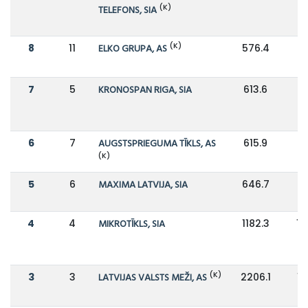
(K)
TELEFONS, SIA
(K)
8
11
ELKO GRUPA, AS
576.4
4
7
5
KRONOSPAN RIGA, SIA
613.6
8
6
7
AUGSTSPRIEGUMA TĪKLS, AS
615.9
6
(K)
5
6
MAXIMA LATVIJA, SIA
646.7
6
4
4
MIKROTĪKLS, SIA
1182.3
13
(K)
3
3
LATVIJAS VALSTS MEŽI, AS
2206.1
13