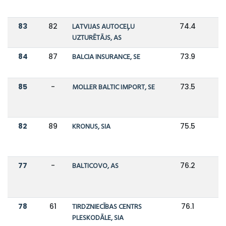
83
82
LATVIJAS AUTOCEĻU
74.4
UZTURĒTĀJS, AS
84
87
BALCIA INSURANCE, SE
73.9
7
85
-
MOLLER BALTIC IMPORT, SE
73.5
82
89
KRONUS, SIA
75.5
7
77
-
BALTICOVO, AS
76.2
78
61
TIRDZNIECĪBAS CENTRS
76.1
1
PLESKODĀLE, SIA