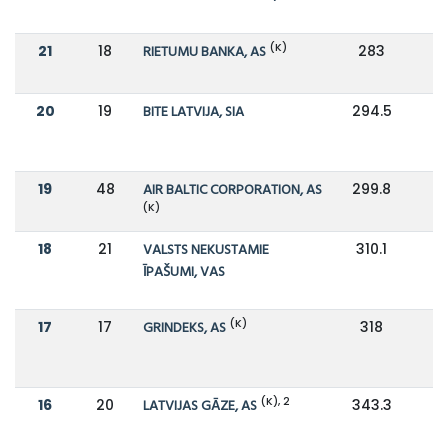
(K)
21
18
RIETUMU BANKA, AS
283
2
20
19
BITE LATVIJA, SIA
294.5
2
19
48
AIR BALTIC CORPORATION, AS
299.8
1
(K)
18
21
VALSTS NEKUSTAMIE
310.1
2
ĪPAŠUMI, VAS
(K)
17
17
GRINDEKS, AS
318
3
(K), 2
16
20
LATVIJAS GĀZE, AS
343.3
2