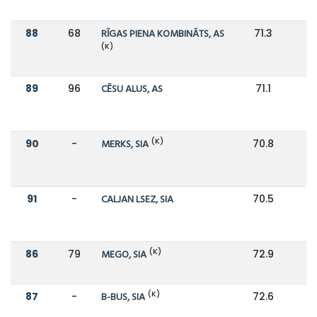
88
68
RĪGAS PIENA KOMBINĀTS, AS
71.3
9
(K)
89
96
CĒSU ALUS, AS
71.1
6
(K)
90
-
MERKS, SIA
70.8
91
-
CALJAN LSEZ, SIA
70.5
(K)
86
79
MEGO, SIA
72.9
8
(K)
87
-
B-BUS, SIA
72.6