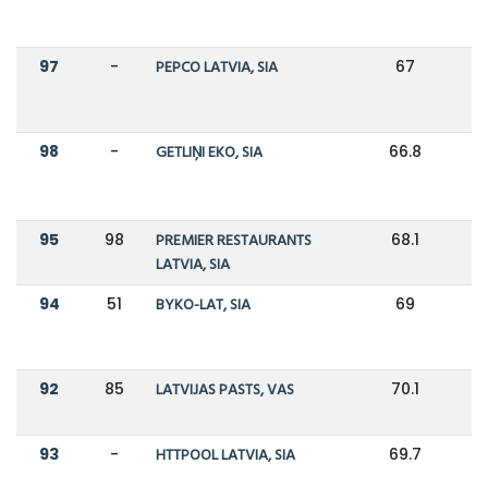
97
-
PEPCO LATVIA, SIA
67
98
-
GETLIŅI EKO, SIA
66.8
95
98
PREMIER RESTAURANTS
68.1
6
LATVIA, SIA
94
51
BYKO-LAT, SIA
69
1
92
85
LATVIJAS PASTS, VAS
70.1
7
93
-
HTTPOOL LATVIA, SIA
69.7