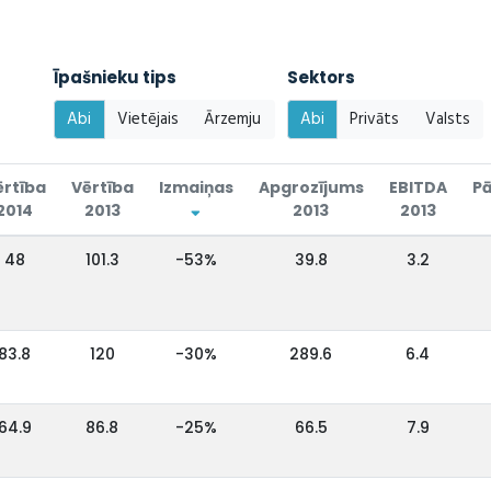
Īpašnieku tips
Sektors
Abi
Vietējais
Ārzemju
Abi
Privāts
Valsts
ērtība
Vērtība
Izmaiņas
Apgrozījums
EBITDA
Pā
2014
2013
2013
2013
48
101.3
-53%
39.8
3.2
83.8
120
-30%
289.6
6.4
64.9
86.8
-25%
66.5
7.9