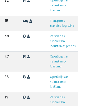
Operācijas ar
32
nekustamo
īpašumu
Transports,
15
tranzīts, loģistika
Pārstrādes
49
rūpniecība:
industriālās preces
Operācijas ar
47
nekustamo
īpašumu
Operācijas ar
36
nekustamo
īpašumu
Pārstrādes
13
rūpniecība: