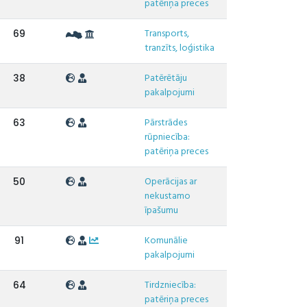
patēriņa preces
Transports,
69
tranzīts, loģistika
Patērētāju
38
pakalpojumi
Pārstrādes
63
rūpniecība:
patēriņa preces
Operācijas ar
50
nekustamo
īpašumu
Komunālie
91
pakalpojumi
Tirdzniecība:
64
patēriņa preces