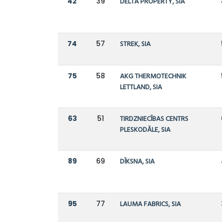
42
39
DELTA PROPERTY, SIA
74
57
STREK, SIA
75
58
AKG THERMOTECHNIK
LETTLAND, SIA
63
51
TIRDZNIECĪBAS CENTRS
PLESKODĀLE, SIA
89
69
DĪKSNA, SIA
95
77
LAUMA FABRICS, SIA