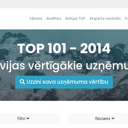
Sākums
Analītika
Baltijas TOP
Eksperta viedoklis
P
TOP 101 - 2014
tvijas vērtīgākie uzņēm
Uzzini sava uzņēmuma vērtību
Filtri
Nozares