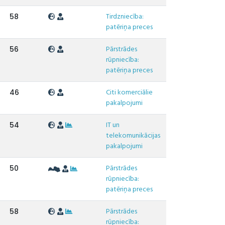
Tirdzniecība:
58
patēriņa preces
Pārstrādes
56
rūpniecība:
patēriņa preces
Citi komerciālie
46
pakalpojumi
IT un
54
telekomunikācijas
pakalpojumi
Pārstrādes
50
rūpniecība:
patēriņa preces
Pārstrādes
58
rūpniecība: