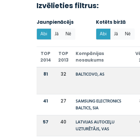
Izvēlieties filtrus:
Jaunpienācējs
Kotēts biržā
Abi
Jā
Nē
Abi
Jā
Nē
TOP
TOP
Kompānijas
V
2014
2013
nosaukums
81
32
BALTICOVO, AS
41
27
SAMSUNG ELECTRONICS
BALTICS, SIA
57
40
LATVIJAS AUTOCEĻU
UZTURĒTĀJS, VAS