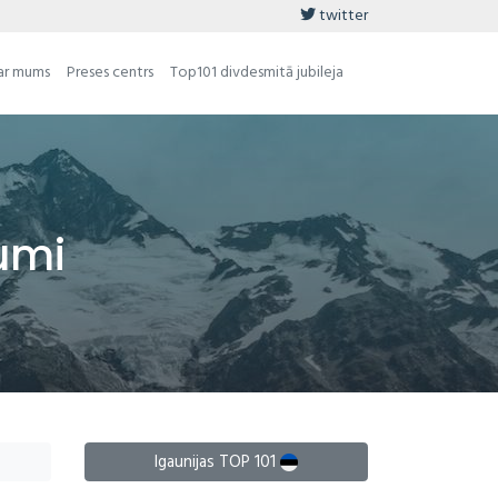
twitter
ar mums
Preses centrs
Top101 divdesmitā jubileja
umi
Igaunijas TOP 101