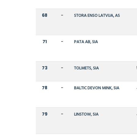
68
-
STORA ENSO LATVIJA, AS
71
-
PATA AB, SIA
73
-
TOLMETS, SIA
78
-
BALTIC DEVON MINK, SIA
79
-
LINSTOW, SIA