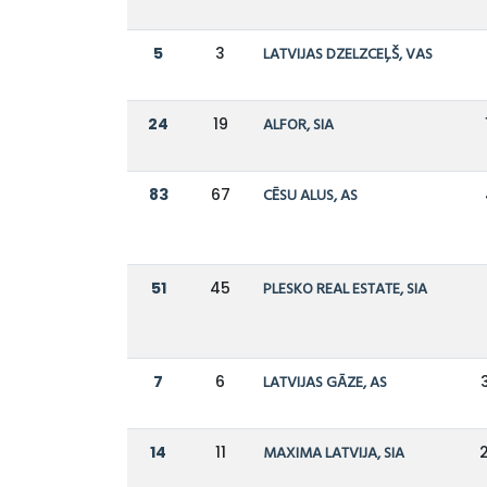
5
3
LATVIJAS DZELZCEĻŠ, VAS
24
19
ALFOR, SIA
83
67
CĒSU ALUS, AS
51
45
PLESKO REAL ESTATE, SIA
7
6
LATVIJAS GĀZE, AS
14
11
MAXIMA LATVIJA, SIA