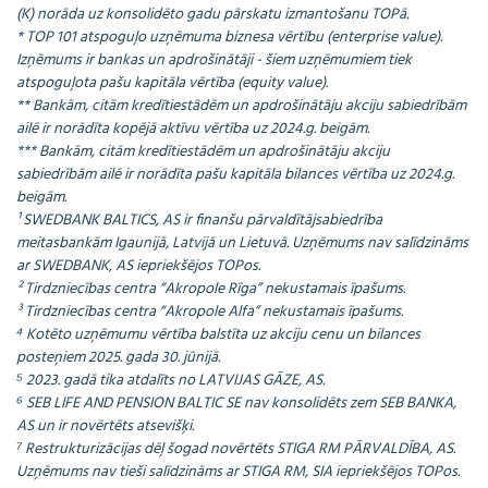
(K) norāda uz konsolidēto gadu pārskatu izmantošanu TOPā.
* TOP 101 atspoguļo uzņēmuma biznesa vērtību (enterprise value).
Izņēmums ir bankas un apdrošinātāji - šiem uzņēmumiem tiek
atspoguļota pašu kapitāla vērtība (equity value).
** Bankām, citām kredītiestādēm un apdrošinātāju akciju sabiedrībām
ailē ir norādīta kopējā aktīvu vērtība uz 2024.g. beigām.
*** Bankām, citām kredītiestādēm un apdrošinātāju akciju
sabiedrībām ailē ir norādīta pašu kapitāla bilances vērtība uz 2024.g.
beigām.
¹ SWEDBANK BALTICS, AS ir finanšu pārvaldītājsabiedrība
meitasbankām Igaunijā, Latvijā un Lietuvā. Uzņēmums nav salīdzināms
ar SWEDBANK, AS iepriekšējos TOPos.
² Tirdzniecības centra “Akropole Rīga” nekustamais īpašums.
³ Tirdzniecības centra “Akropole Alfa” nekustamais īpašums.
⁴ Kotēto uzņēmumu vērtība balstīta uz akciju cenu un bilances
posteņiem 2025. gada 30. jūnijā.
⁵ 2023. gadā tika atdalīts no LATVIJAS GĀZE, AS.
⁶ SEB LIFE AND PENSION BALTIC SE nav konsolidēts zem SEB BANKA,
AS un ir novērtēts atsevišķi.
⁷ Restrukturizācijas dēļ šogad novērtēts STIGA RM PĀRVALDĪBA, AS.
Uzņēmums nav tieši salīdzināms ar STIGA RM, SIA iepriekšējos TOPos.