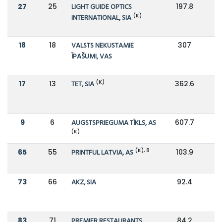
27
25
LIGHT GUIDE OPTICS
197.8
2
(K)
INTERNATIONAL, SIA
18
18
VALSTS NEKUSTAMIE
307
3
ĪPAŠUMI, VAS
(K)
17
13
TET, SIA
362.6
3
9
6
AUGSTSPRIEGUMA TĪKLS, AS
607.7
6
(K)
(K), 8
65
55
PRINTFUL LATVIA, AS
103.9
1
73
66
AKZ, SIA
92.4
9
83
71
PREMIER RESTAURANTS
84.2
8