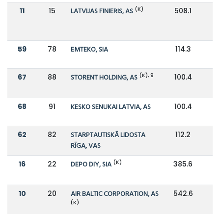
(K)
11
15
LATVIJAS FINIERIS, AS
508.1
3
59
78
EMTEKO, SIA
114.3
7
(K), 9
67
88
STORENT HOLDING, AS
100.4
7
68
91
KESKO SENUKAI LATVIA, AS
100.4
62
82
STARPTAUTISKĀ LIDOSTA
112.2
7
RĪGA, VAS
(K)
16
22
DEPO DIY, SIA
385.6
2
10
20
AIR BALTIC CORPORATION, AS
542.6
3
(K)