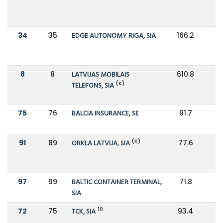
34
35
EDGE AUTONOMY RIGA, SIA
166.2
1
8
8
LATVIJAS MOBILAIS
610.8
5
(K)
TELEFONS, SIA
75
76
BALCIA INSURANCE, SE
91.7
8
(K)
91
89
ORKLA LATVIJA, SIA
77.6
7
97
99
BALTIC CONTAINER TERMINAL,
71.8
6
SIA
10
72
75
TCK, SIA
93.4
8