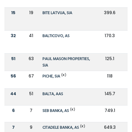
15
19
BITE LATVIJA, SIA
399.6
3
32
41
BALTICOVO, AS
170.3
1
51
63
PAUL MASON PROPERTIES,
125.1
1
SIA
(K)
56
67
PICHE, SIA
118
9
44
51
BALTA, AAS
145.7
1
(K)
6
7
SEB BANKA, AS
749.1
5
(K)
7
9
CITADELE BANKA, AS
649.3
5