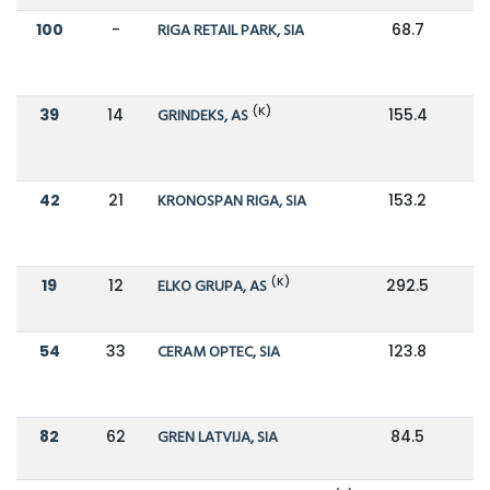
100
-
RIGA RETAIL PARK, SIA
68.7
(K)
39
14
GRINDEKS, AS
155.4
3
42
21
KRONOSPAN RIGA, SIA
153.2
2
(K)
19
12
ELKO GRUPA, AS
292.5
4
54
33
CERAM OPTEC, SIA
123.8
1
82
62
GREN LATVIJA, SIA
84.5
1