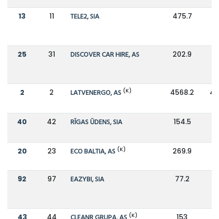
13
11
TELE2, SIA
475.7
25
31
DISCOVER CAR HIRE, AS
202.9
1
(K)
2
2
LATVENERGO, AS
4568.2
40
40
42
RĪGAS ŪDENS, SIA
154.5
1
(K)
20
23
ECO BALTIA, AS
269.9
2
92
97
EAZYBI, SIA
77.2
6
(K)
43
44
CLEANR GRUPA, AS
153
1