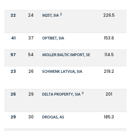
2
22
24
M257, SIA
226.5
2
41
37
OPTIBET, SIA
153.6
1
57
54
MOLLER BALTIC IMPORT, SE
114.5
1
23
26
SCHWENK LATVIJA, SIA
219.2
2
3
26
29
DELTA PROPERTY, SIA
201
1
29
30
DROGAS, AS
185.3
1