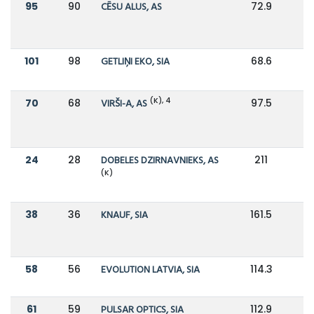
95
90
CĒSU ALUS, AS
72.9
7
101
98
GETLIŅI EKO, SIA
68.6
6
(K), 4
70
68
VIRŠI-A, AS
97.5
24
28
DOBELES DZIRNAVNIEKS, AS
211
1
(K)
38
36
KNAUF, SIA
161.5
1
58
56
EVOLUTION LATVIA, SIA
114.3
1
61
59
PULSAR OPTICS, SIA
112.9
1