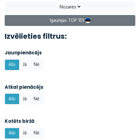
Nozares
Igaunijas TOP 101
Izvēlieties filtrus:
Jaunpienācējs
Abi
Jā
Nē
Atkal pienācējs
Abi
Jā
Nē
Kotēts biržā
Abi
Jā
Nē