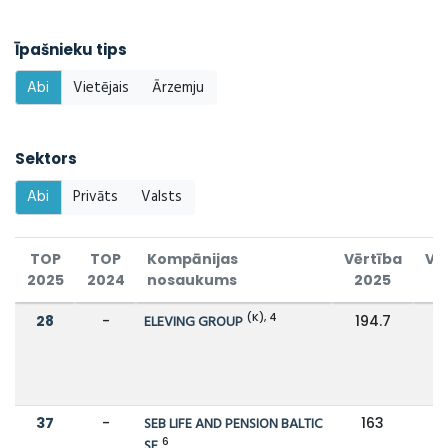
Īpašnieku tips
Abi
Vietējais
Ārzemju
Sektors
Abi
Privāts
Valsts
TOP
TOP
Kompānijas
Vērtība
Vē
2025
2024
nosaukums
2025
2
(K), 4
28
-
ELEVING GROUP
194.7
37
-
SEB LIFE AND PENSION BALTIC
163
6
SE