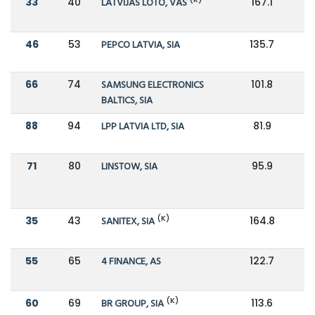
33
40
LATVIJAS LOTO, VAS
167.1
1
46
53
PEPCO LATVIA, SIA
135.7
1
66
74
SAMSUNG ELECTRONICS
101.8
8
BALTICS, SIA
88
94
LPP LATVIA LTD, SIA
81.9
6
71
80
LINSTOW, SIA
95.9
7
(K)
35
43
SANITEX, SIA
164.8
1
55
65
4 FINANCE, AS
122.7
9
(K)
60
69
BR GROUP, SIA
113.6
9