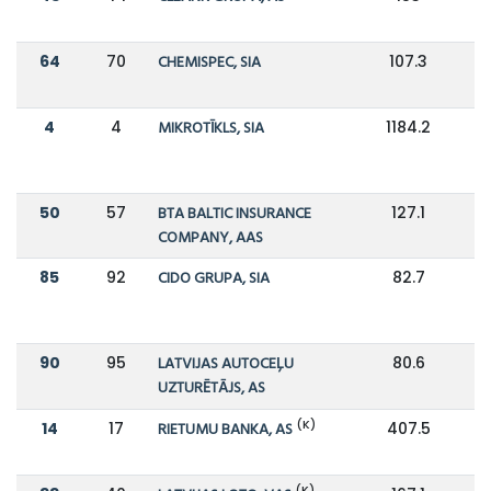
64
70
CHEMISPEC, SIA
107.3
9
4
4
MIKROTĪKLS, SIA
1184.2
9
50
57
BTA BALTIC INSURANCE
127.1
1
COMPANY, AAS
85
92
CIDO GRUPA, SIA
82.7
6
90
95
LATVIJAS AUTOCEĻU
80.6
6
UZTURĒTĀJS, AS
(K)
14
17
RIETUMU BANKA, AS
407.5
3
(K)