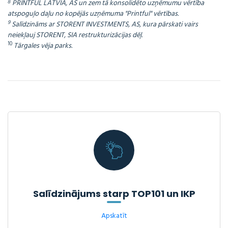
⁸ PRINTFUL LATVIA, AS un zem tā konsolidēto uzņēmumu vērtība
atspoguļo daļu no kopējās uzņēmuma "Printful" vērtības.
9
Salīdzināms ar STORENT INVESTMENTS, AS, kura pārskati vairs
neiekļauj STORENT, SIA restrukturizācijas dēļ.
10
Tārgales vēja parks.
Salīdzinājums starp TOP101 un IKP
Apskatīt