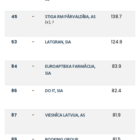
45
-
STIGA RM PĀRVALDĪBA, AS
138.7
(K), 7
53
-
LATGRAN, SIA
124.9
84
-
EUROAPTIEKA FARMĀCIJA,
83.9
SIA
86
-
DO IT, SIA
82.4
87
-
VIESNĪCA LATVIJA, AS
81.9
89
-
BOOKING GROUP
81.5