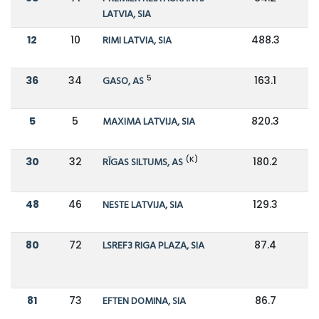
LATVIA, SIA
12
10
RIMI LATVIA, SIA
488.3
4
5
36
34
GASO, AS
163.1
1
5
5
MAXIMA LATVIJA, SIA
820.3
8
(K)
30
32
RĪGAS SILTUMS, AS
180.2
1
48
46
NESTE LATVIJA, SIA
129.3
1
80
72
LSREF3 RIGA PLAZA, SIA
87.4
8
81
73
EFTEN DOMINA, SIA
86.7