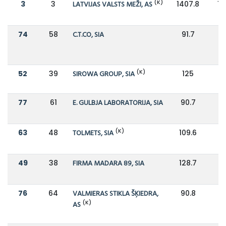
(K)
3
3
LATVIJAS VALSTS MEŽI, AS
1407.8
16
74
58
C.T.CO, SIA
91.7
1
(K)
52
39
SIROWA GROUP, SIA
125
1
77
61
E. GULBJA LABORATORIJA, SIA
90.7
1
(K)
63
48
TOLMETS, SIA
109.6
1
49
38
FIRMA MADARA 89, SIA
128.7
1
76
64
VALMIERAS STIKLA ŠĶIEDRA,
90.8
9
(K)
AS