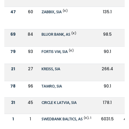
(K)
47
60
ZABBIX, SIA
135.1
1
(K)
69
84
BLUOR BANK, AS
98.5
7
(K)
79
93
FORTIS VM, SIA
90.1
6
21
27
KREISS, SIA
266.4
1
78
96
TAMRO, SIA
90.1
6
31
45
CIRCLE K LATVIA, SIA
178.1
1
(K), 1
1
1
SWEDBANK BALTICS, AS
6031.5
43