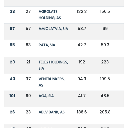
33
27
AGROLATS
132.3
156.5
-
HOLDING, AS
67
57
AMIC LATVIA, SIA
58.7
69
-
95
83
PATA, SIA
42.7
50.3
-
23
21
TELE2 HOLDINGS,
192
223
-
SIA
43
37
VENTBUNKERS,
94.3
109.5
-
AS
101
90
AGA, SIA
41.7
48.5
-
26
23
ABLV BANK, AS
186.6
205.8