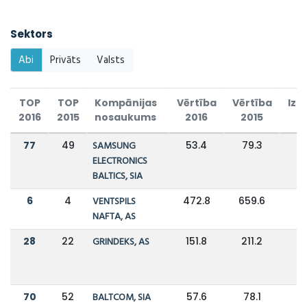
Sektors
Abi
Privāts
Valsts
TOP
TOP
Kompānijas
Vērtība
Vērtība
Izm
2016
2015
nosaukums
2016
2015
77
49
SAMSUNG
53.4
79.3
-
ELECTRONICS
BALTICS, SIA
6
4
VENTSPILS
472.8
659.6
-
NAFTA, AS
28
22
GRINDEKS, AS
151.8
211.2
-
70
52
BALTCOM, SIA
57.6
78.1
-