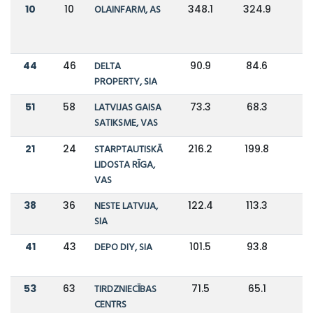
10
10
OLAINFARM, AS
348.1
324.9
44
46
DELTA
90.9
84.6
PROPERTY, SIA
51
58
LATVIJAS GAISA
73.3
68.3
SATIKSME, VAS
21
24
STARPTAUTISKĀ
216.2
199.8
LIDOSTA RĪGA,
VAS
38
36
NESTE LATVIJA,
122.4
113.3
SIA
41
43
DEPO DIY, SIA
101.5
93.8
53
63
TIRDZNIECĪBAS
71.5
65.1
CENTRS