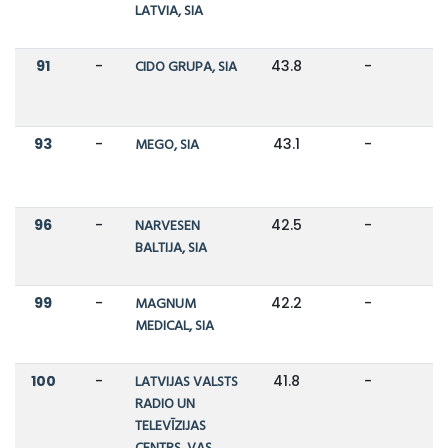
LATVIA, SIA
91
-
CIDO GRUPA, SIA
43.8
-
93
-
MEGO, SIA
43.1
-
96
-
NARVESEN
42.5
-
BALTIJA, SIA
99
-
MAGNUM
42.2
-
MEDICAL, SIA
100
-
LATVIJAS VALSTS
41.8
-
RADIO UN
TELEVĪZIJAS