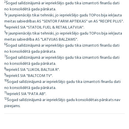
2
Šogad salīdzinājumā ar iepriekšējo gadu tika izmantoti finanšu dati
no konsolidētā gada pārskata.
3
Ir jaunpienācējs tikai tehniski, jo iepriekšējo gadu TOPos bija iekļauta
meitas sabiedrības AS "SENTOR FARM APTIEKAS" un AS "RECIPE PLUS".
4
Iepriekš SIA "STATOIL FUEL & RETAIL LATVIJA".
5
Ir jaunpienācējs tikai tehniski, jo iepriekšējo gadu TOPos bija iekļauta
meitas sabiedrība AS "LATVIJAS BALZAMS".
6
Šogad salīdzinājumā ar iepriekšējo gadu tika izmantoti finanšu dati
no konsolidētā gada pārskata.
7
Šogad salīdzinājumā ar iepriekšējo gadu tika izmantoti finanšu dati
no konsolidētā gada pārskata.
8
Iepriekš SIA "LUKOIL BALTIJA R".
9
Iepriekš SIA "BALTCOM TV".
10
Šogad salīdzinājumā ar iepriekšējo gadu tika izmantoti finanšu dati
no konsolidētā gada pārskata.
11
Iepriekš SIA "PATA AB".
12
Šogad salīdzinājumā ar iepriekšējo gadu konsolidētais pārskats nav
pieejams.