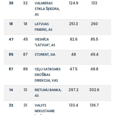
36
32
VALMIERAS
124.9
133
STIKLA ŠĶIEDRA,
AS
18
18
LATVIJAS
251.3
260
FINIERIS, AS
47
45
VIESNĪCA
82.6
85.5
"LATVIJA", AS
85
87
STORENT, SIA
48
49.4
87
89
CEĻU SATIKSMES
47.5
48.8
DROŠĪBAS
DIREKCIJA, VAS
14
13
RIETUMU BANKA,
297.2
302.6
AS
32
31
VALSTS
133.4
136.7
NEKUSTAMIE