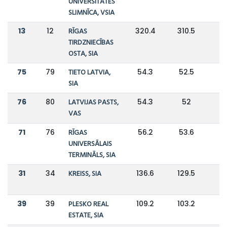
UNIVERSITĀTES
SLIMNĪCA, VSIA
13
12
RĪGAS
320.4
310.5
TIRDZNIECĪBAS
OSTA, SIA
75
79
TIETO LATVIA,
54.3
52.5
SIA
76
80
LATVIJAS PASTS,
54.3
52
VAS
71
76
RĪGAS
56.2
53.6
UNIVERSĀLAIS
TERMINĀLS, SIA
31
34
KREISS, SIA
136.6
129.5
39
39
PLESKO REAL
109.2
103.2
ESTATE, SIA