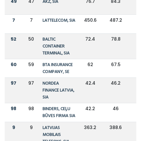
49
47
AKZ, SIA
76.7
84.3
7
7
LATTELECOM, SIA
450.6
487.2
52
50
BALTIC
72.4
78.8
CONTAINER
TERMINAL, SIA
60
59
BTA INSURANCE
62
67.5
COMPANY, SE
97
97
NORDEA
42.4
46.2
FINANCE LATVIA,
SIA
98
98
BINDERS, CEĻU
42.2
46
BŪVES FIRMA SIA
9
9
LATVIJAS
363.2
388.6
MOBILAIS