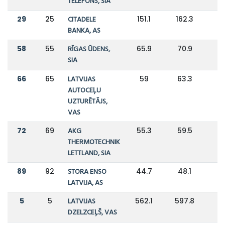
TELEFONS, SIA
29
25
CITADELE
151.1
162.3
BANKA, AS
58
55
RĪGAS ŪDENS,
65.9
70.9
SIA
66
65
LATVIJAS
59
63.3
AUTOCEĻU
UZTURĒTĀJS,
VAS
72
69
AKG
55.3
59.5
THERMOTECHNIK
LETTLAND, SIA
89
92
STORA ENSO
44.7
48.1
LATVIJA, AS
5
5
LATVIJAS
562.1
597.8
DZELZCEĻŠ, VAS