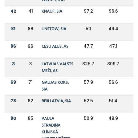
CENTRS, VAS
42
41
KNAUF, SIA
97.2
96.6
81
88
LINSTOW, SIA
50
49.4
86
96
CĒSU ALUS, AS
47.7
47.1
3
3
LATVIJAS VALSTS
825.7
809.7
MEŽI, AS
69
71
GAUJAS KOKS,
57.9
56.6
SIA
78
82
BFIII LATVIA, SIA
52.5
51.4
80
85
PAULA
50.9
49.9
STRADIŅA
KLĪNISKĀ