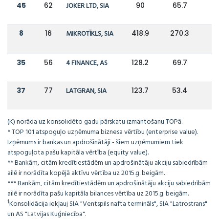
45
62
JOKER LTD, SIA
90
65.7
8
16
MIKROTĪKLS, SIA
418.9
270.3
35
56
4 FINANCE, AS
128.2
69.7
37
77
LATGRAN, SIA
123.7
53.4
1
(K) norāda uz konsolidēto gadu pārskatu izmantošanu TOPā.
* TOP 101 atspoguļo uzņēmuma biznesa vērtību (enterprise value).
Izņēmums ir bankas un apdrošinātāji - šiem uzņēmumiem tiek
atspoguļota pašu kapitāla vērtība (equity value).
** Bankām, citām kredītiestādēm un apdrošinātāju akciju sabiedrībām
ailē ir norādīta kopējā aktīvu vērtība uz 2015.g. beigām.
*** Bankām, citām kredītiestādēm un apdrošinātāju akciju sabiedrībām
ailē ir norādīta pašu kapitāla bilances vērtība uz 2015.g. beigām.
1
Konsolidācija iekļauj SIA "Ventspils nafta termināls", SIA "Latrostrans"
un AS "Latvijas Kuģniecība".