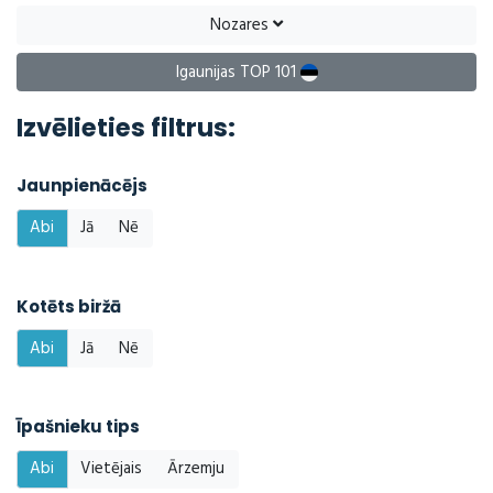
Nozares
Igaunijas TOP 101
Izvēlieties filtrus:
Jaunpienācējs
Abi
Jā
Nē
Kotēts biržā
Abi
Jā
Nē
Īpašnieku tips
Abi
Vietējais
Ārzemju