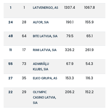
1
1
LATVENERGO, AS
1307.4
1067.8
24
28
ALFOR, SIA
190.1
155.9
48
64
BITE LATVIJA, SIA
79.5
65.1
11
17
RIMI LATVIA, SIA
326.2
261.9
55
73
ADMIRĀĻU
67.9
54.3
KLUBS, SIA
27
35
ELKO GRUPA, AS
153.3
116.3
22
29
OLYMPIC
206.2
152.2
CASINO LATVIA,
SIA