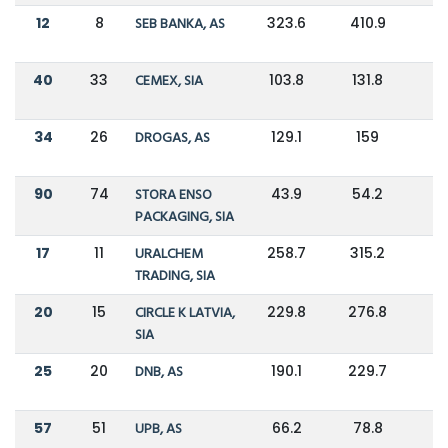
12
8
SEB BANKA, AS
323.6
410.9
-
40
33
CEMEX, SIA
103.8
131.8
-
34
26
DROGAS, AS
129.1
159
-
90
74
STORA ENSO
43.9
54.2
-
PACKAGING, SIA
17
11
URALCHEM
258.7
315.2
-
TRADING, SIA
20
15
CIRCLE K LATVIA,
229.8
276.8
-
SIA
25
20
DNB, AS
190.1
229.7
-
57
51
UPB, AS
66.2
78.8
-