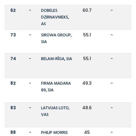
62
-
DOBELES
60.7
-
DZIRNAVNIEKS,
AS
73
-
SIROWA GROUP,
55.1
-
SIA
74
-
BELAM-RĪGA, SIA
55.1
-
82
-
FIRMA MADARA
49.3
-
89, SIA
83
-
LATVIJAS LOTO,
48.6
-
VAS
88
-
PHILIP MORRIS
45
-