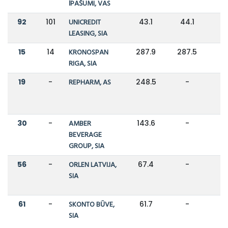
ĪPAŠUMI, VAS
92
101
UNICREDIT
43.1
44.1
LEASING, SIA
15
14
KRONOSPAN
287.9
287.5
RIGA, SIA
19
-
REPHARM, AS
248.5
-
30
-
AMBER
143.6
-
BEVERAGE
GROUP, SIA
56
-
ORLEN LATVIJA,
67.4
-
SIA
61
-
SKONTO BŪVE,
61.7
-
SIA