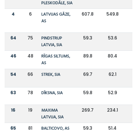
PLESKODĀLE, SIA
4
6
LATVIJAS GĀZE,
607.8
549.8
AS
64
75
PINDSTRUP
59.3
53.6
LATVIA, SIA
46
48
RĪGAS SILTUMS,
89.8
80.4
AS
54
66
STREK, SIA
69.7
62.1
63
78
DĪKSNA, SIA
59.8
52.9
16
19
MAXIMA
269.7
234.1
LATVIJA, SIA
65
81
BALTICOVO, AS
59.3
51.4