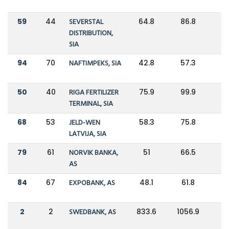
59
44
SEVERSTAL
64.8
86.8
-
DISTRIBUTION,
SIA
94
70
NAFTIMPEKS, SIA
42.8
57.3
-
50
40
RIGA FERTILIZER
75.9
99.9
-
TERMINAL, SIA
68
53
JELD-WEN
58.3
75.8
-
LATVIJA, SIA
79
61
NORVIK BANKA,
51
66.5
-
AS
84
67
EXPOBANK, AS
48.1
61.8
-
2
2
SWEDBANK, AS
833.6
1056.9
-