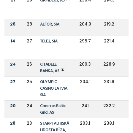
GRINDEKS, AS
26
28
ALFOR, SIA
204.9
219.2
14
27
TELE2, SIA
295.7
221.4
24
26
CITADELE
209.3
228.9
(K)
BANKA, AS
27
25
OLYMPIC
204.1
231.9
-
CASINO LATVIA,
SIA
20
24
Conexus Baltic
241
232.2
Grid, AS
28
23
STARPTAUTISKĀ
203.1
238.1
-
LIDOSTA RĪGA,