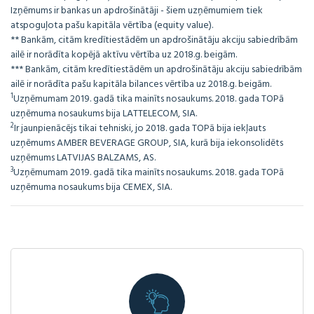
Izņēmums ir bankas un apdrošinātāji - šiem uzņēmumiem tiek
atspoguļota pašu kapitāla vērtība (equity value).
** Bankām, citām kredītiestādēm un apdrošinātāju akciju sabiedrībām
ailē ir norādīta kopējā aktīvu vērtība uz 2018.g. beigām.
*** Bankām, citām kredītiestādēm un apdrošinātāju akciju sabiedrībām
ailē ir norādīta pašu kapitāla bilances vērtība uz 2018.g. beigām.
1
Uzņēmumam 2019. gadā tika mainīts nosaukums. 2018. gada TOPā
uzņēmuma nosaukums bija LATTELECOM, SIA.
2
Ir jaunpienācējs tikai tehniski, jo 2018. gada TOPā bija iekļauts
uzņēmums AMBER BEVERAGE GROUP, SIA, kurā bija iekonsolidēts
uzņēmums LATVIJAS BALZAMS, AS.
3
Uzņēmumam 2019. gadā tika mainīts nosaukums. 2018. gada TOPā
uzņēmuma nosaukums bija CEMEX, SIA.