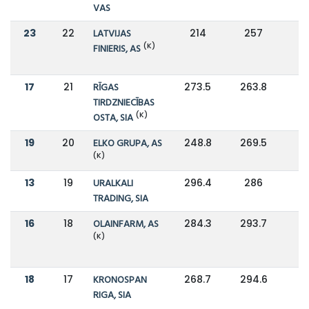
VAS
23
22
LATVIJAS
214
257
-
(K)
FINIERIS, AS
17
21
RĪGAS
273.5
263.8
TIRDZNIECĪBAS
(K)
OSTA, SIA
19
20
ELKO GRUPA, AS
248.8
269.5
(K)
13
19
URALKALI
296.4
286
TRADING, SIA
16
18
OLAINFARM, AS
284.3
293.7
(K)
18
17
KRONOSPAN
268.7
294.6
RIGA, SIA