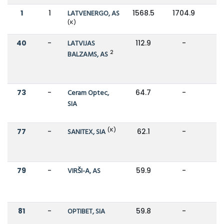
1
1
LATVENERGO, AS
1568.5
1704.9
(K)
40
-
LATVIJAS
112.9
-
2
BALZAMS, AS
73
-
Ceram Optec,
64.7
-
SIA
(K)
77
-
SANITEX, SIA
62.1
-
79
-
VIRŠI-A, AS
59.9
-
81
-
OPTIBET, SIA
59.8
-