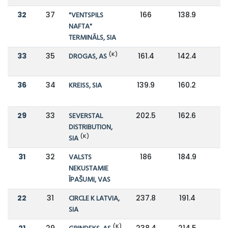
32
37
"VENTSPILS
166
138.9
NAFTA"
TERMINĀLS, SIA
(K)
33
35
DROGAS, AS
161.4
142.4
36
34
KREISS, SIA
139.9
160.2
-
29
33
SEVERSTAL
202.5
162.6
DISTRIBUTION,
(K)
SIA
31
32
VALSTS
186
184.9
NEKUSTAMIE
ĪPAŠUMI, VAS
22
31
CIRCLE K LATVIA,
237.8
191.4
SIA
(K)
21
29
238.4
214.5