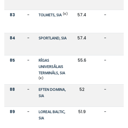
(K)
83
-
TOLMETS, SIA
57.4
-
84
-
SPORTLAND, SIA
57.4
-
85
-
RĪGAS
55.6
-
UNIVERSĀLAIS
TERMINĀLS, SIA
(K)
88
-
EFTEN DOMINA,
52
-
SIA
89
-
LOREAL BALTIC,
51.9
-
SIA