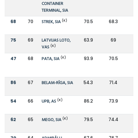
CONTAINER
TERMINAL, SIA
(K)
68
70
STREK, SIA
70.5
68.3
75
69
LATVIJAS LOTO,
63.9
69
(K)
VAS
(K)
47
68
PATA, SIA
93.9
70.5
86
67
BELAM-RĪGA, SIA
54.3
71.4
-
(K)
54
66
UPB, AS
86.2
73.9
(K)
62
65
MEGO, SIA
79.5
74.4
70
64
67.6
76.7
-