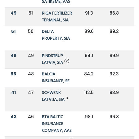
SATIKSME, VAS
49
51
RIGA FERTILIZER
91.3
86.8
TERMINAL, SIA
51
50
DELTA
89.6
89.2
PROPERTY, SIA
45
49
PINDSTRUP
94.1
89.9
(K)
LATVIA, SIA
55
48
BALCIA
84.2
92.3
INSURANCE, SE
41
47
SCHWENK
112.5
93.9
3
LATVIJA, SIA
43
46
BTA BALTIC
98.1
96.8
INSURANCE
COMPANY, AAS