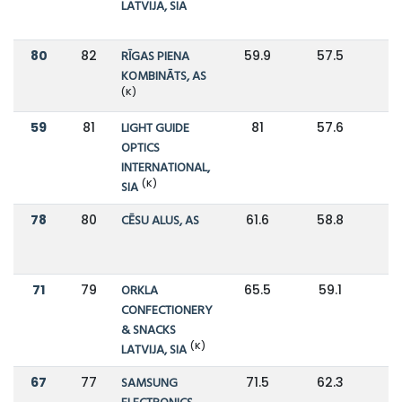
LATVIJA, SIA
80
82
RĪGAS PIENA
59.9
57.5
KOMBINĀTS, AS
(K)
59
81
LIGHT GUIDE
81
57.6
OPTICS
INTERNATIONAL,
(K)
SIA
78
80
CĒSU ALUS, AS
61.6
58.8
71
79
ORKLA
65.5
59.1
CONFECTIONERY
& SNACKS
(K)
LATVIJA, SIA
67
77
SAMSUNG
71.5
62.3