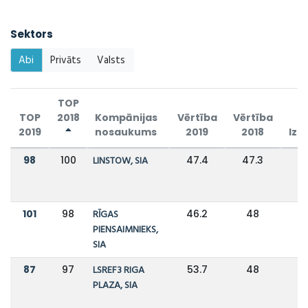
Sektors
Abi
Privāts
Valsts
TOP
TOP
2018
Kompānijas
Vērtība
Vērtība
2019
nosaukums
2019
2018
Izm
98
100
LINSTOW, SIA
47.4
47.3
101
98
RĪGAS
46.2
48
PIENSAIMNIEKS,
SIA
87
97
LSREF3 RIGA
53.7
48
PLAZA, SIA