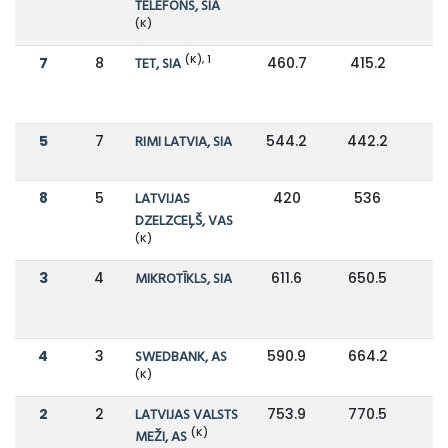
TELEFONS, SIA
(K)
(K), 1
7
8
TET, SIA
460.7
415.2
5
7
RIMI LATVIA, SIA
544.2
442.2
8
5
LATVIJAS
420
536
-
DZELZCEĻŠ, VAS
(K)
3
4
MIKROTĪKLS, SIA
611.6
650.5
4
3
SWEDBANK, AS
590.9
664.2
-
(K)
2
2
LATVIJAS VALSTS
753.9
770.5
(K)
MEŽI, AS