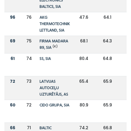
ELECTRONICS
BALTICS, SIA
96
76
AKG
47.6
64.1
-
THERMOTECHNIK
LETTLAND, SIA
69
75
FIRMA MADARA
68.1
64.3
(K)
89, SIA
61
74
SS, SIA
80.4
64.8
72
73
LATVIJAS
65.4
65.9
AUTOCEĻU
UZTURĒTĀJS, AS
60
72
CIDO GRUPA, SIA
80.9
65.9
66
71
BALTIC
74.2
66.8