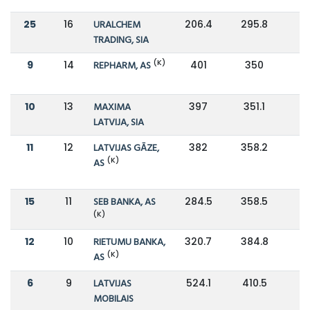
25
16
URALCHEM
206.4
295.8
-
TRADING, SIA
(K)
9
14
REPHARM, AS
401
350
10
13
MAXIMA
397
351.1
LATVIJA, SIA
11
12
LATVIJAS GĀZE,
382
358.2
(K)
AS
15
11
SEB BANKA, AS
284.5
358.5
-
(K)
12
10
RIETUMU BANKA,
320.7
384.8
-
(K)
AS
6
9
LATVIJAS
524.1
410.5
MOBILAIS