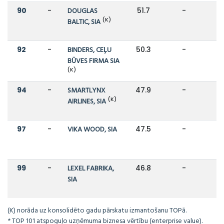
90
-
DOUGLAS
51.7
-
(K)
BALTIC, SIA
92
-
BINDERS, CEĻU
50.3
-
BŪVES FIRMA SIA
(K)
94
-
SMARTLYNX
47.9
-
(K)
AIRLINES, SIA
97
-
VIKA WOOD, SIA
47.5
-
99
-
LEXEL FABRIKA,
46.8
-
SIA
(K) norāda uz konsolidēto gadu pārskatu izmantošanu TOPā.
* TOP 101 atspoguļo uzņēmuma biznesa vērtību (enterprise value).