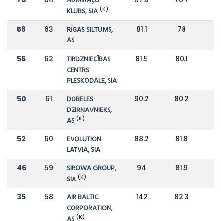
ADMIRĀĻU
(K)
KLUBS, SIA
58
63
RĪGAS SILTUMS,
81.1
78
AS
56
62
TIRDZNIECĪBAS
81.5
80.1
CENTRS
PLESKODĀLE, SIA
50
61
DOBELES
90.2
80.2
DZIRNAVNIEKS,
(K)
AS
52
60
EVOLUTION
88.2
81.8
LATVIA, SIA
46
59
SIROWA GROUP,
94
81.9
(K)
SIA
35
58
AIR BALTIC
142
82.3
CORPORATION,
(K)
AS