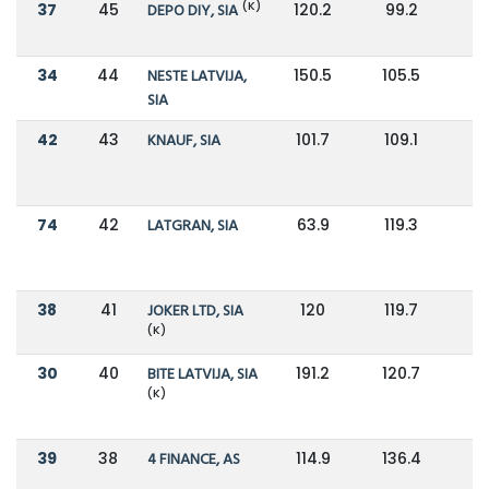
(K)
37
45
DEPO DIY, SIA
120.2
99.2
34
44
NESTE LATVIJA,
150.5
105.5
SIA
42
43
KNAUF, SIA
101.7
109.1
74
42
LATGRAN, SIA
63.9
119.3
-
38
41
JOKER LTD, SIA
120
119.7
(K)
30
40
BITE LATVIJA, SIA
191.2
120.7
(K)
39
38
4 FINANCE, AS
114.9
136.4
-