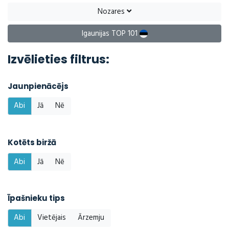
Nozares
Igaunijas TOP 101
Izvēlieties filtrus:
Jaunpienācējs
Abi
Jā
Nē
Kotēts biržā
Abi
Jā
Nē
Īpašnieku tips
Abi
Vietējais
Ārzemju