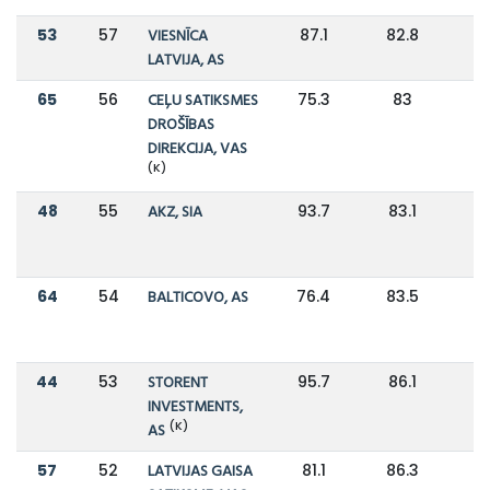
53
57
VIESNĪCA
87.1
82.8
LATVIJA, AS
65
56
CEĻU SATIKSMES
75.3
83
DROŠĪBAS
DIREKCIJA, VAS
(K)
48
55
AKZ, SIA
93.7
83.1
64
54
BALTICOVO, AS
76.4
83.5
44
53
STORENT
95.7
86.1
INVESTMENTS,
(K)
AS
57
52
LATVIJAS GAISA
81.1
86.3