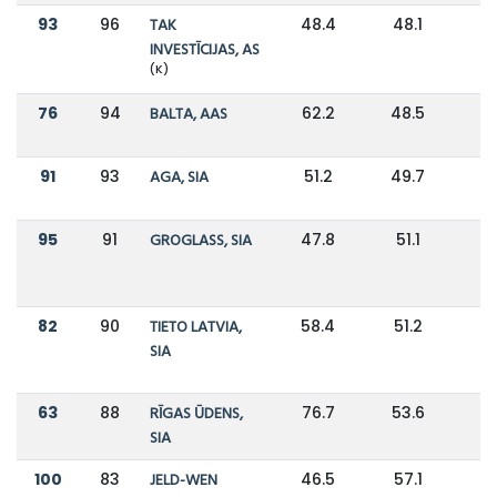
93
96
TAK
48.4
48.1
INVESTĪCIJAS, AS
(K)
76
94
BALTA, AAS
62.2
48.5
91
93
AGA, SIA
51.2
49.7
95
91
GROGLASS, SIA
47.8
51.1
82
90
TIETO LATVIA,
58.4
51.2
SIA
63
88
RĪGAS ŪDENS,
76.7
53.6
SIA
100
83
JELD-WEN
46.5
57.1
-