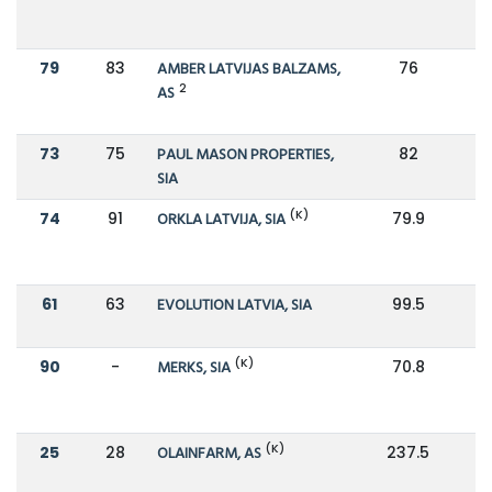
79
83
AMBER LATVIJAS BALZAMS,
76
7
2
AS
73
75
PAUL MASON PROPERTIES,
82
9
SIA
(K)
74
91
ORKLA LATVIJA, SIA
79.9
61
63
EVOLUTION LATVIA, SIA
99.5
1
(K)
90
-
MERKS, SIA
70.8
(K)
25
28
OLAINFARM, AS
237.5
1