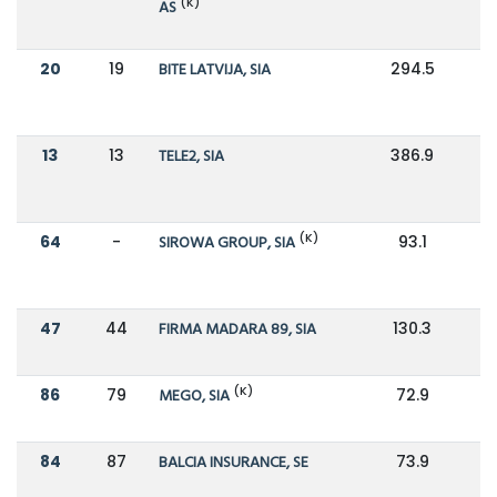
(K)
AS
20
19
BITE LATVIJA, SIA
294.5
2
13
13
TELE2, SIA
386.9
3
(K)
64
-
SIROWA GROUP, SIA
93.1
47
44
FIRMA MADARA 89, SIA
130.3
(K)
86
79
MEGO, SIA
72.9
8
84
87
BALCIA INSURANCE, SE
73.9
7