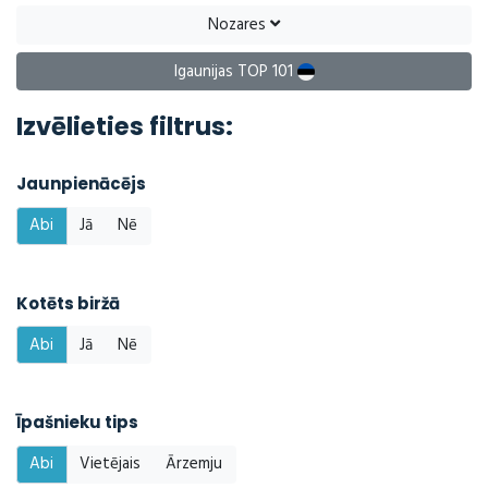
Nozares
Igaunijas TOP 101
Izvēlieties filtrus:
Jaunpienācējs
Abi
Jā
Nē
Kotēts biržā
Abi
Jā
Nē
Īpašnieku tips
Abi
Vietējais
Ārzemju