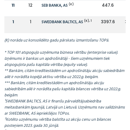
(K)
11
12
SEB BANKA, AS
447.6
4
(K), 1
1
1
SWEDBANK BALTICS, AS
3397.6
31
(K) norāda uz konsolidēto gadu pārskatu izmantošanu TOPā.
* TOP 101 atspoguļo uzņēmuma biznesa vērtību (enterprise value).
Izņēmums ir bankas un apdrošinātāji - šiem uzņēmumiem tiek
atspoguļota pašu kapitāla vērtība (equity value).
** Bankām, citām kredītiestādēm un apdrošinātāju akciju sabiedrībām
ailē ir norādīta kopējā aktīvu vērtība uz 2022.g. beigām.
*** Bankām, citām kredītiestādēm un apdrošinātāju akciju
sabiedrībām ailē ir norādīta pašu kapitāla bilances vērtība uz 2022.g.
beigām
.
¹SWEDBANK BALTICS, AS ir finanšu pārvaldītājsabiedrība
meitasbankām Igaunijā, Latvijā un Lietuvā. Uzņēmums nav salīdzināms
ar SWEDBANK, AS iepriekšējos TOPos.
²Kotēto uzņēmumu vērtība balstīta uz akciju cenu un bilances
posteņiem 2023. gada 30. jūnijā.