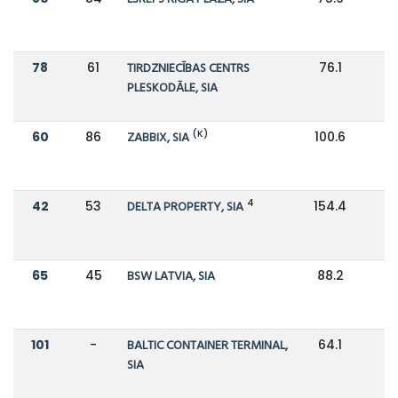
78
61
TIRDZNIECĪBAS CENTRS
76.1
1
PLESKODĀLE, SIA
(K)
60
86
ZABBIX, SIA
100.6
7
4
42
53
DELTA PROPERTY, SIA
154.4
65
45
BSW LATVIA, SIA
88.2
1
101
-
BALTIC CONTAINER TERMINAL,
64.1
SIA