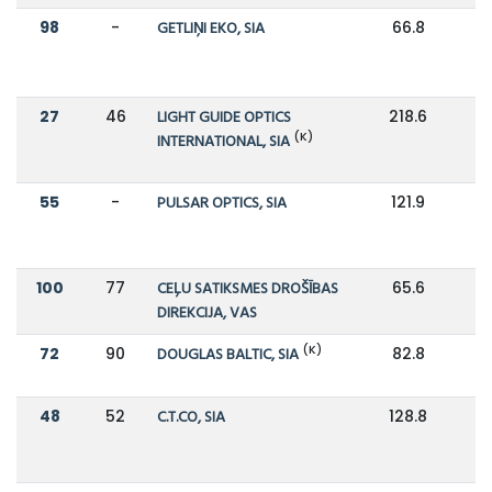
98
-
GETLIŅI EKO, SIA
66.8
27
46
LIGHT GUIDE OPTICS
218.6
1
(K)
INTERNATIONAL, SIA
55
-
PULSAR OPTICS, SIA
121.9
100
77
CEĻU SATIKSMES DROŠĪBAS
65.6
8
DIREKCIJA, VAS
(K)
72
90
DOUGLAS BALTIC, SIA
82.8
7
48
52
C.T.CO, SIA
128.8
1