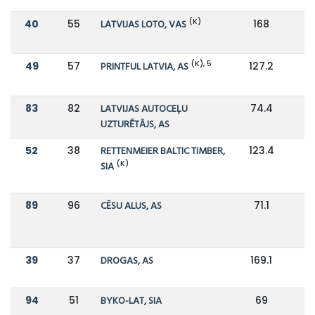
(K)
40
55
LATVIJAS LOTO, VAS
168
1
(K), 5
49
57
PRINTFUL LATVIA, AS
127.2
1
83
82
LATVIJAS AUTOCEĻU
74.4
UZTURĒTĀJS, AS
52
38
RETTENMEIER BALTIC TIMBER,
123.4
1
(K)
SIA
89
96
CĒSU ALUS, AS
71.1
6
39
37
DROGAS, AS
169.1
1
94
51
BYKO-LAT, SIA
69
1