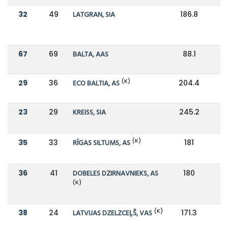
32
49
LATGRAN, SIA
186.8
1
67
69
BALTA, AAS
88.1
9
(K)
29
36
ECO BALTIA, AS
204.4
1
23
29
KREISS, SIA
245.2
1
(K)
35
33
RĪGAS SILTUMS, AS
181
1
36
41
DOBELES DZIRNAVNIEKS, AS
180
1
(K)
(K)
38
24
LATVIJAS DZELZCEĻŠ, VAS
171.3
2