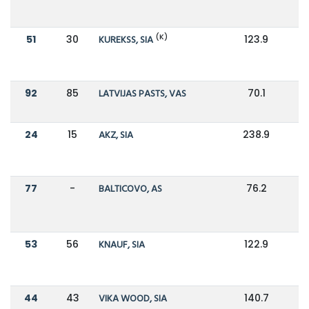
(K)
51
30
KUREKSS, SIA
123.9
1
92
85
LATVIJAS PASTS, VAS
70.1
7
24
15
AKZ, SIA
238.9
3
77
-
BALTICOVO, AS
76.2
53
56
KNAUF, SIA
122.9
1
44
43
VIKA WOOD, SIA
140.7
1