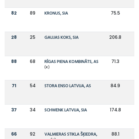
82
89
KRONUS, SIA
75.5
7
28
25
GAUJAS KOKS, SIA
206.8
2
88
68
RĪGAS PIENA KOMBINĀTS, AS
71.3
9
(K)
71
54
STORA ENSO LATVIJA, AS
84.9
37
34
SCHWENK LATVIJA, SIA
174.8
1
66
92
VALMIERAS STIKLA ŠĶIEDRA,
88.1
7