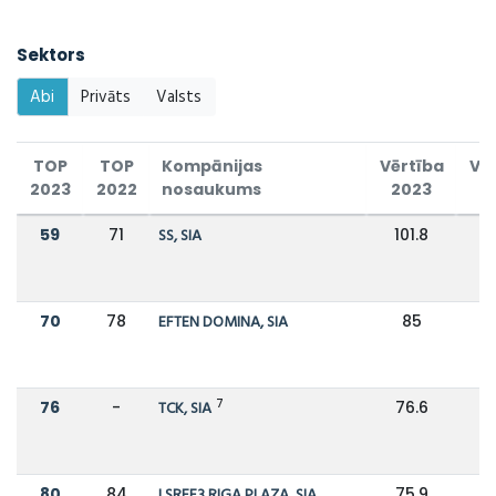
Sektors
Abi
Privāts
Valsts
TOP
TOP
Kompānijas
Vērtība
Vē
2023
2022
nosaukums
2023
2
59
71
SS, SIA
101.8
9
70
78
EFTEN DOMINA, SIA
85
8
7
76
-
TCK, SIA
76.6
80
84
LSREF3 RIGA PLAZA, SIA
75.9
7