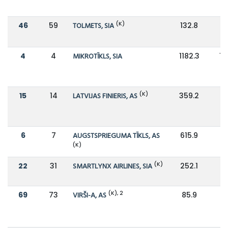
(K)
46
59
TOLMETS, SIA
132.8
4
4
MIKROTĪKLS, SIA
1182.3
13
(K)
15
14
LATVIJAS FINIERIS, AS
359.2
3
6
7
AUGSTSPRIEGUMA TĪKLS, AS
615.9
6
(K)
(K)
22
31
SMARTLYNX AIRLINES, SIA
252.1
1
(K), 2
69
73
VIRŠI-A, AS
85.9
9