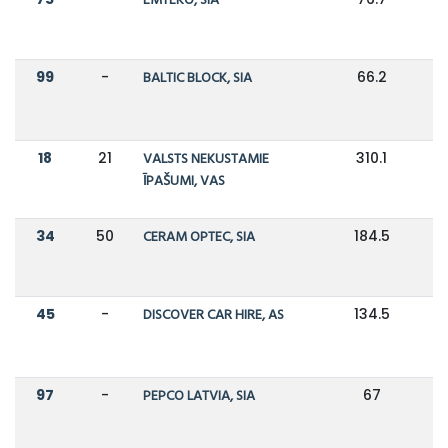
EMTEKO, SIA
99
-
BALTIC BLOCK, SIA
66.2
18
21
VALSTS NEKUSTAMIE
310.1
2
ĪPAŠUMI, VAS
34
50
CERAM OPTEC, SIA
184.5
45
-
DISCOVER CAR HIRE, AS
134.5
97
-
PEPCO LATVIA, SIA
67