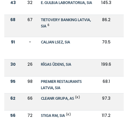
43
32
E. GULBJA LABORATORIJA, SIA
145.3
1
68
67
TIETOVERY BANKING LATVIA,
86.2
9
6
SIA
91
-
CALJAN LSEZ, SIA
70.5
30
26
RĪGAS ŪDENS, SIA
199.6
1
95
98
PREMIER RESTAURANTS
68.1
6
LATVIA, SIA
(K)
62
66
CLEANR GRUPA, AS
97.3
9
(K)
56
72
STIGA RM, SIA
117.2