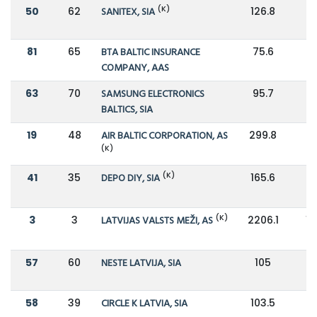
(K)
50
62
SANITEX, SIA
126.8
1
81
65
BTA BALTIC INSURANCE
75.6
COMPANY, AAS
63
70
SAMSUNG ELECTRONICS
95.7
9
BALTICS, SIA
19
48
AIR BALTIC CORPORATION, AS
299.8
1
(K)
(K)
41
35
DEPO DIY, SIA
165.6
1
(K)
3
3
LATVIJAS VALSTS MEŽI, AS
2206.1
13
57
60
NESTE LATVIJA, SIA
105
1
58
39
CIRCLE K LATVIA, SIA
103.5
1