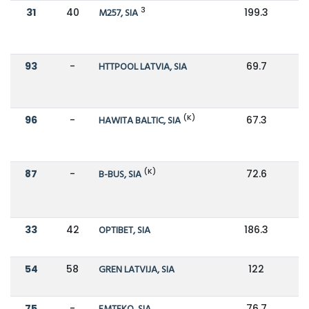
3
31
40
M257, SIA
199.3
1
93
-
HTTPOOL LATVIA, SIA
69.7
(K)
96
-
HAWITA BALTIC, SIA
67.3
(K)
87
-
B-BUS, SIA
72.6
33
42
OPTIBET, SIA
186.3
1
54
58
GREN LATVIJA, SIA
122
1
75
-
76.7