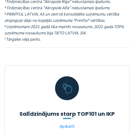
³Tirdzniecības centra “Akropole Rīga” nekustamais īpašums.
⁴Tirdzniecības centra “Akropole Alfa” nekustamais īpašums.
⁵PRINTFUL LATVIA, AS un zem tā konsolidēto uzņēmumu vērtība
atspoguļo daļu no kopējās uzņēmuma "Printful" vērtības.
⁶Uzņēmumam 2023. gadā tika mainīts nosaukums. 2022. gada TOPā
uzņēmuma nosaukums bija TIETO LATVIA, SIA.
⁷Tārgales vēja parks.
Salīdzinājums starp TOP101 un IKP
Apskatīt