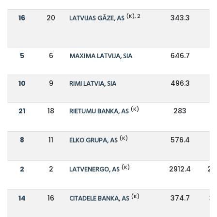
(K), 2
16
20
LATVIJAS GĀZE, AS
343.3
2
5
6
MAXIMA LATVIJA, SIA
646.7
6
10
9
RIMI LATVIA, SIA
496.3
5
(K)
21
18
RIETUMU BANKA, AS
283
2
(K)
8
11
ELKO GRUPA, AS
576.4
4
(K)
2
2
LATVENERGO, AS
2912.4
24
(K)
14
16
CITADELE BANKA, AS
374.7
3