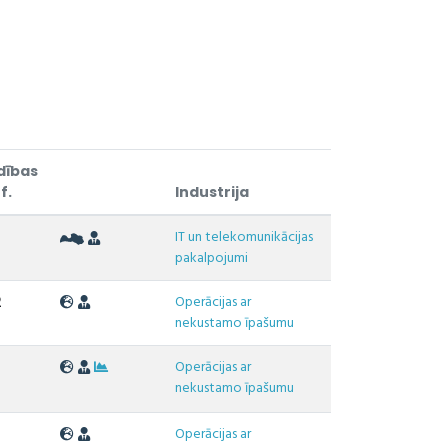
dības
f.
Industrija
IT un telekomunikācijas
7
pakalpojumi
Operācijas ar
2
nekustamo īpašumu
Operācijas ar
nekustamo īpašumu
Operācijas ar