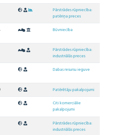
Pārstrādes rūpniecība:
0
patēriņa preces
4
Būvniecība
Pārstrādes rūpniecība:
2
industriālās preces
Dabas resursu ieguve
0
Patērētāju pakalpojumi
Citi komerciālie
2
pakalpojumi
Pārstrādes rūpniecība:
6
industriālās preces