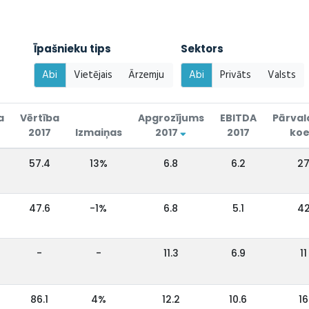
Īpašnieku tips
Sektors
Abi
Vietējais
Ārzemju
Abi
Privāts
Valsts
a
Vērtība
Apgrozījums
EBITDA
Pārval
2017
Izmaiņas
2017
2017
koe
57.4
13%
6.8
6.2
2
47.6
-1%
6.8
5.1
4
-
-
11.3
6.9
11
86.1
4%
12.2
10.6
16