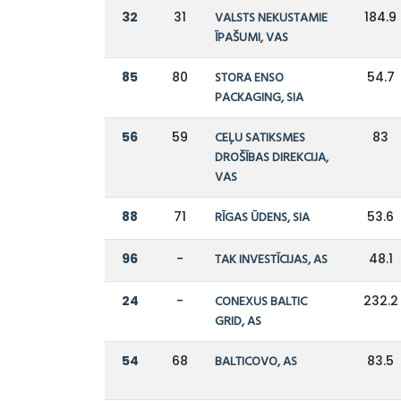
32
31
VALSTS NEKUSTAMIE
184.9
ĪPAŠUMI, VAS
85
80
STORA ENSO
54.7
PACKAGING, SIA
56
59
CEĻU SATIKSMES
83
DROŠĪBAS DIREKCIJA,
VAS
88
71
RĪGAS ŪDENS, SIA
53.6
96
-
TAK INVESTĪCIJAS, AS
48.1
24
-
CONEXUS BALTIC
232.2
GRID, AS
54
68
BALTICOVO, AS
83.5