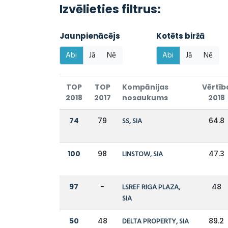
Izvēlieties filtrus:
Jaunpienācējs
Kotēts biržā
Abi
Jā
Nē
Abi
Jā
Nē
TOP
TOP
Kompānijas
Vērtīb
2018
2017
nosaukums
2018
74
79
SS, SIA
64.8
100
98
LINSTOW, SIA
47.3
97
-
LSREF RIGA PLAZA,
48
SIA
50
48
DELTA PROPERTY, SIA
89.2