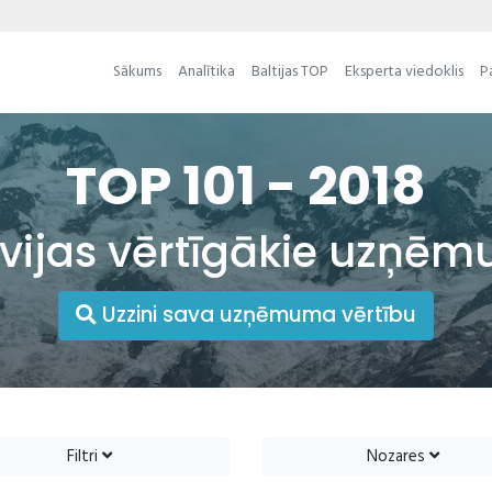
Sākums
Analītika
Baltijas TOP
Eksperta viedoklis
P
TOP 101 - 2018
tvijas vērtīgākie uzņēm
Uzzini sava uzņēmuma vērtību
Filtri
Nozares