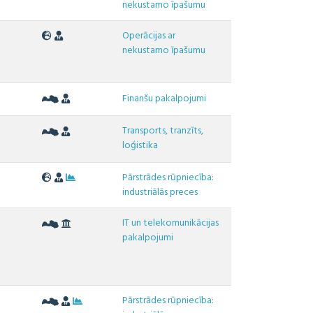
nekustamo īpašumu
Operācijas ar
0
nekustamo īpašumu
7
Finanšu pakalpojumi
Transports, tranzīts,
loģistika
Pārstrādes rūpniecība:
industriālās preces
IT un telekomunikācijas
0
pakalpojumi
Pārstrādes rūpniecība:
0