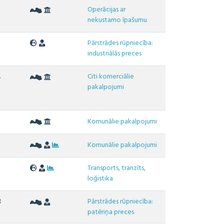
Operācijas ar
3
nekustamo īpašumu
Pārstrādes rūpniecība:
2
industriālās preces
Citi komerciālie
4
pakalpojumi
0
Komunālie pakalpojumi
Komunālie pakalpojumi
Transports, tranzīts,
loģistika
Pārstrādes rūpniecība:
8
patēriņa preces