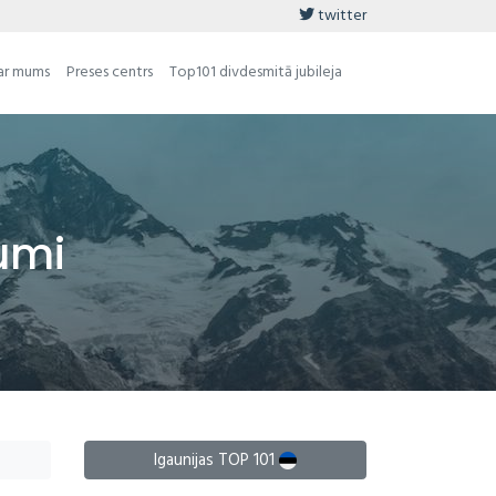
twitter
ar mums
Preses centrs
Top101 divdesmitā jubileja
umi
Igaunijas TOP 101