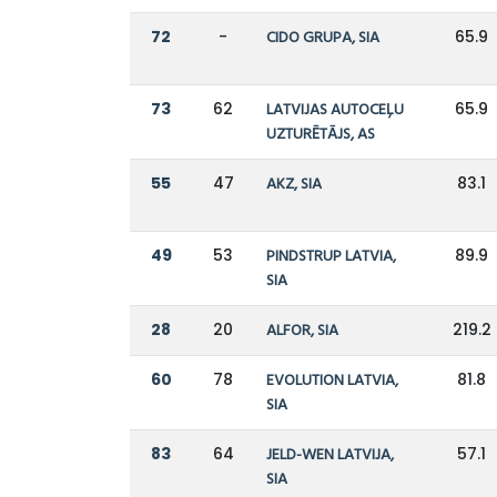
72
-
CIDO GRUPA, SIA
65.9
73
62
LATVIJAS AUTOCEĻU
65.9
UZTURĒTĀJS, AS
55
47
AKZ, SIA
83.1
49
53
PINDSTRUP LATVIA,
89.9
SIA
28
20
ALFOR, SIA
219.2
60
78
EVOLUTION LATVIA,
81.8
SIA
83
64
JELD-WEN LATVIJA,
57.1
SIA