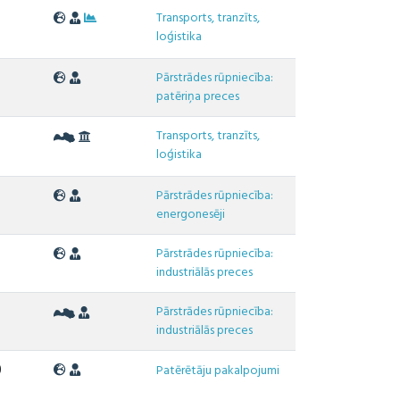
Transports, tranzīts,
8
loģistika
Pārstrādes rūpniecība:
3
patēriņa preces
Transports, tranzīts,
loģistika
Pārstrādes rūpniecība:
energonesēji
Pārstrādes rūpniecība:
3
industriālās preces
Pārstrādes rūpniecība:
industriālās preces
0
Patērētāju pakalpojumi