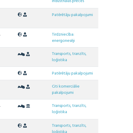
industriālās preces
Patērētāju pakalpojumi
Tirdzniecība:
4
energonesēji
Transports, tranzīts,
3
loģistika
2
Patērētāju pakalpojumi
Citi komerciālie
9
pakalpojumi
Transports, tranzīts,
4
loģistika
Transports, tranzīts,
loģistika