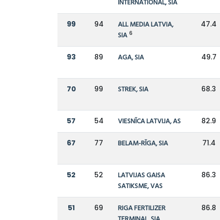
INTERNATIONAL, SIA
99
94
ALL MEDIA LATVIA,
47.4
6
SIA
93
89
AGA, SIA
49.7
70
99
STREK, SIA
68.3
57
54
VIESNĪCA LATVIJA, AS
82.9
67
77
BELAM-RĪGA, SIA
71.4
52
52
LATVIJAS GAISA
86.3
SATIKSME, VAS
51
69
RIGA FERTILIZER
86.8
TERMINAL, SIA