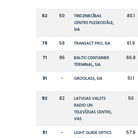
62
60
TIRDZNIECĪBAS
80.1
CENTRS PLESKODĀLE,
SIA
78
58
TRANSACT PRO, SIA
61.9
71
96
BALTIC CONTAINER
66.8
TERMINAL, SIA
91
-
GROGLASS, SIA
51.1
92
82
LATVIJAS VALSTS
50
RADIO UN
TELEVĪZIJAS CENTRS,
VAS
81
-
LIGHT GUIDE OPTICS
57.6